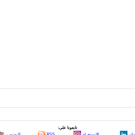
تابعونا على:
دإن
الانستغرام
RSS
اليوتيوب