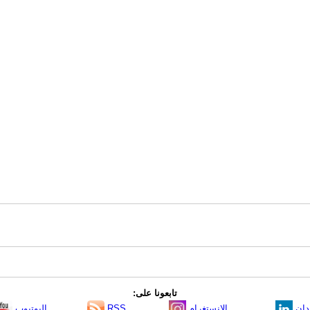
تابعونا على:
دإن
الانستغرام
RSS
اليوتيوب