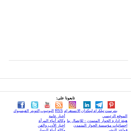
تابعونا على:
بنترست
تيلكرام
لينكدإن
الانستغرام
RSS
اليوتيوب
التويتر
الفيسبوك
الموقع الرئيسي
أخبار عامة
هيئة ادارة الحوار المتمدن - للإتصال بنا
وكالة أنباء المرأة
إحصائيات مؤسسة الحوار المتمدن
اخبار الأدب والفن
قواعد النشر
وكالة أنباء اليسار