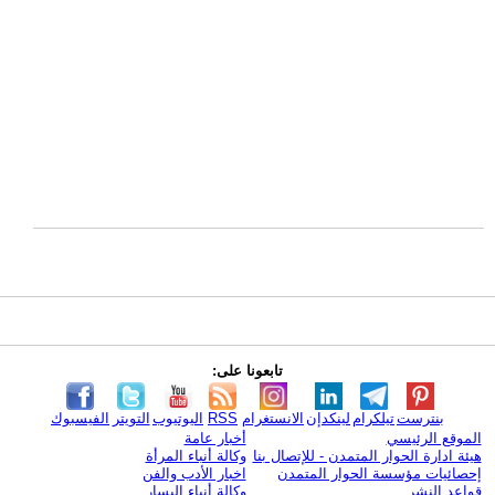
تابعونا على:
بنترست
تيلكرام
لينكدإن
الانستغرام
RSS
اليوتيوب
التويتر
الفيسبوك
الموقع الرئيسي
أخبار عامة
هيئة ادارة الحوار المتمدن - للإتصال بنا
وكالة أنباء المرأة
إحصائيات مؤسسة الحوار المتمدن
اخبار الأدب والفن
قواعد النشر
وكالة أنباء اليسار