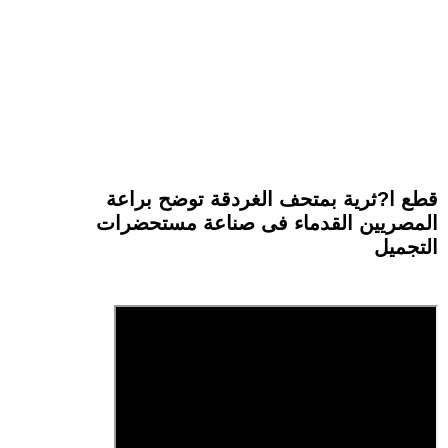
قطع ا?ثرية بمتحف الغردقة توضح براعة
المصريين القدماء فى صناعة مستحضرات
التجميل