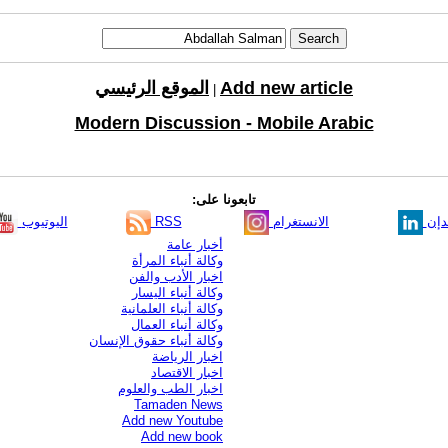
Add new article
الموقع الرئيسي
|
Modern Discussion - Mobile Arabic
تابعونا على:
دإن
الانستغرام
RSS
اليوتيوب
أخبار عامة
وكالة أنباء المرأة
اخبار الأدب والفن
وكالة أنباء اليسار
وكالة أنباء العلمانية
وكالة أنباء العمال
وكالة أنباء حقوق الإنسان
اخبار الرياضة
اخبار الاقتصاد
اخبار الطب والعلوم
Tamaden News
Add new Youtube
Add new book