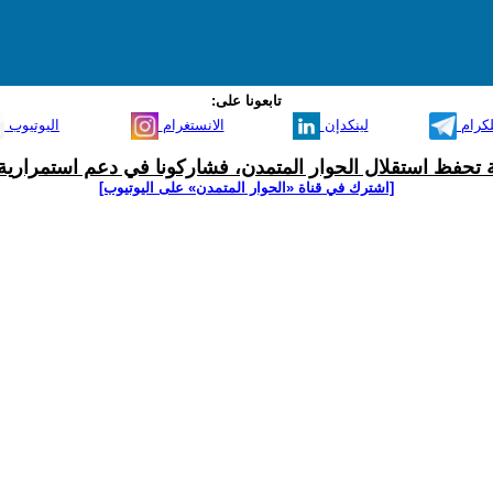
تابعونا على:
لكرام
لينكدإن
الانستغرام
اليوتيوب
ية تحفظ استقلال الحوار المتمدن، فشاركونا في دعم استمرارية 
[اشترك في قناة ‫«الحوار المتمدن» على اليوتيوب]