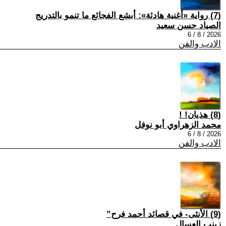
(7) رواية «أغنية هادئة»: أبشع الفجائع ما تنمو بالتدريج
الصياد حسن سعيد
2026 / 8 / 6
الادب والفن
(8) هذيان! !
محمد الزهراوي أبو نوفل
2026 / 8 / 6
الادب والفن
(9) الأنثى- في قصائد أحمد فرح”
زينب العسال