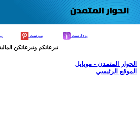
بودكاست
بنترست
تي
تبرعاتكم وتبرعاتكن المال
الحوار المتمدن - موبايل
الموقع الرئيسي