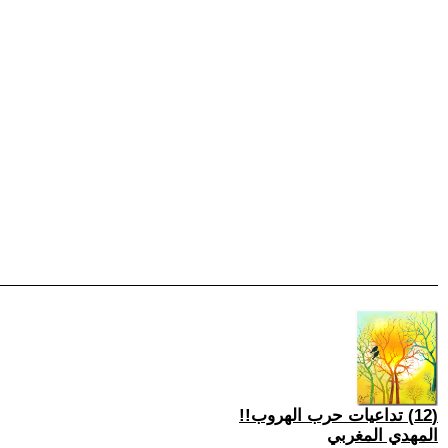
(12) تداعيات حرب الهروب!!
المهدي المغربي