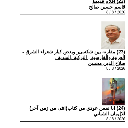
(22) افلام قديمة
قاسم حسين صالح
2026 / 8 / 8
(23) مقارنة بين شكسبير وبعض كبار شعراء الشرق -
العربية والفارسية , التركية ,الهندية .
صلاح الدين محسن
2026 / 8 / 8
(24) ايا نفس عودي من كتاب(انثى من زمن آخر)
للاإيمان الشباني
2026 / 8 / 8