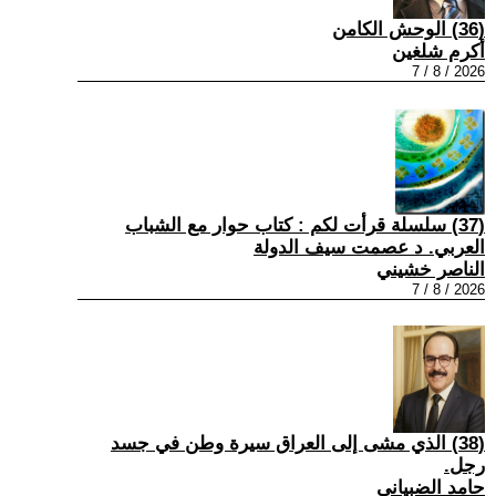
(36) الوحش الكامن
أكرم شلغين
2026 / 8 / 7
(37) سلسلة قرأت لكم : كتاب حوار مع الشباب
العربي. د عصمت سيف الدولة
الناصر خشيني
2026 / 8 / 7
(38) الذي مشى إلى العراق سيرة وطن في جسد
رجل.
حامد الضبياني