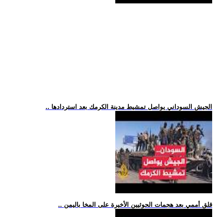
.. الجيش السوداني يواصل تمشيط مدينة الكرمك بعد استردادها
.. قلق أممي بعد هجمات الحوثيين الأخيرة على المخا باليمن