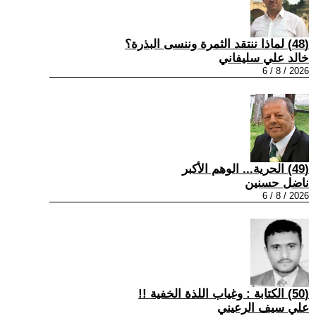
(48) لماذا ننتقد الثمرة وننسى البذرة؟
خالد علي سليفاني
2026 / 8 / 6
(49) الحرية... الوهم الأكبر
ناضل حسنين
2026 / 8 / 6
(50) الكتابة : وغياب اللذة الخفية !!
علي سيف الرعيني