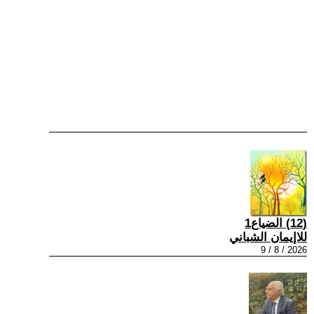
(12) الضياع1
للاإيمان الشباني
2026 / 8 / 9