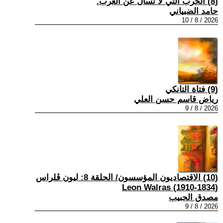
(8) الحرب التي لا تسأل عن العرب.
حامد الضبياني
2026 / 8 / 10
(9) فتاة التانكي
رياض قاسم حسن العلي
2026 / 8 / 9
(10) الاقتصاديون المؤسسون/ الحلقة 8: ليون ڤلراس
(1834-1910) Leon Walras
مصدق الحبيب
2026 / 8 / 9