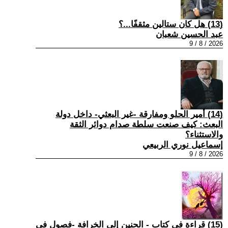
(13) هل كان ستالين مثقفًا...؟
عبد الحسين شعبان
2026 / 8 / 9
(14) أمير الحلو ومفارقة -غير البعثي- داخل دولة
البعث: كيف صنعت سلطة صدام دوائر الثقة
والاستثناء؟
إسماعيل نوري الربيعي
2026 / 8 / 9
(15) قراءة في كتاب - الحنين إلى الخرافة -فصول في