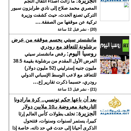
الجزيرة
:
ما زالت أصداء انتقال النجم
المصري محمد صلاح إلى نادي طرابزون سبور
التركي تصنع الحدث، حيث كشفت وزيرة
...
تركية عن موقفها من الصفقة.
(20) - نشر قبل 12 ساعة
مانشستر سيتي يحسم موقفه من عرض
برشلونة للتعاقد مع رودري
روسيا اليوم
:
رفض مانشستر سيتي
العرض الأول المقدم من برشلونة بقيمة 38.5
مليون جنيه إسترليني (52 مليون دولار)
للتعاقد مع لاعب الوسط الإسباني الدولي
...
رودري، حسبما ذكرت تقارير إع
(21) - نشر قبل 13 ساعة
بعد أن باعها حكم تونسي.. كرة مارادونا
التاريخية معروضة بـ10 ملايين دولار
الجزيرة
:
تخلف بطولات كأس العالم إرثا
كبيرا، يستمر لسنوات وسنوات، فتتحول
الذكرى أحيانا إلى حدث في حد ذاته، خاصة إذا