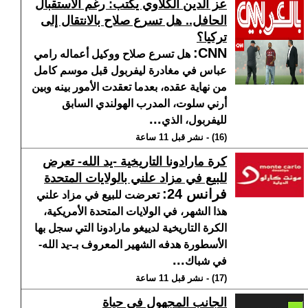
عز الدين الكلاوي يكتب: رغم الاستقبال
الحافل.. هل تسرع صلاح بالانتقال إلى
تركيا؟
:
CNN
هل تسرع صلاح ووكيل أعماله رامي
عباس في مغادرة ليفربول قبل موسم كامل
من نهاية عقده، بعدما تعقدت الأمور بينه وبين
أرني سلوت، المدرب الهولندي السابق
...
لليفربول، الذي
(16) - نشر قبل 11 ساعة
كرة مارادونا التاريخية -يد الله- تعرض
للبيع في مزاد علني بالولايات المتحدة
فرانس 24
:
تعرضت للبيع في مزاد علني
هذا الشهر، في الولايات المتحدة الأمريكية،
الكرة التاريخية لدييغو مارادونا التي سجل بها
الأسطورة هدفه الشهير المعروف بـ-يد الله-
...
في شباك
(17) - نشر قبل 11 ساعة
الجانب المجهول في حياة