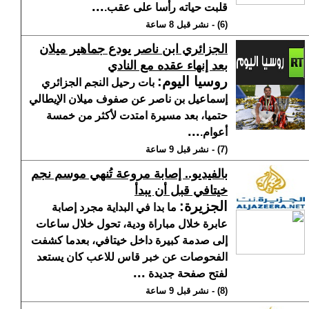
...
قلبت حياته رأسا على عقب.
(6) - نشر قبل 8 ساعة
الجزائري ابن ناصر يودع جماهير ميلان
بعد إنهاء عقده مع النادي
روسيا اليوم
:
بات رحيل النجم الجزائري
إسماعيل بن ناصر عن صفوف ميلان الإيطالي
حتميا، بعد مسيرة امتدت لأكثر من خمسة
...
أعوام.
(7) - نشر قبل 9 ساعة
بالفيديو.. إصابة مروعة تُنهي موسم نجم
خيتافي قبل أن يبدأ
الجزيرة
:
ما بدا في البداية مجرد إصابة
عابرة خلال مباراة ودية، تحول خلال ساعات
إلى صدمة كبيرة داخل خيتافي، بعدما كشفت
الفحوصات عن خبر قاس للاعب كان يستعد
...
لفتح صفحة جديدة
(8) - نشر قبل 9 ساعة