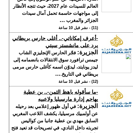
العالم للسيدات عام 2027، حيث تتجه الأنظار
إلى مواجهات حاسمة تحمل آمال سيدات
...
الجزائر والمغرب
(11) - نشر قبل 10 ساعة
-أعرف إمكاناتي-.. أغلى حارس بريطاني
يرد على مانشستر سيتي
الجزيرة
:
فجّر الحارس الإنجليزي الشاب
جيمس ترافورد سوق الانتقالات بانضمامه إلى
ليدز يونايتد، ليدوّن اسمه كأغلى حارس مرمى
...
بريطاني في التاريخ.
(12) - نشر قبل 10 ساعة
-ما سأقوله باهظ الثمن-.. بن عطية
يهاجم إدارة مارسيليا ولاعبيه
الجزيرة
:
في أول ظهور إعلامي بعد رحيله
عن أولمبيك مرسيليا، يكشف اللاعب المغربي
السابق مهدي بن عطية جانبا من كواليس
تجربته داخل النادي، في تصريحات قد تعيد فتح