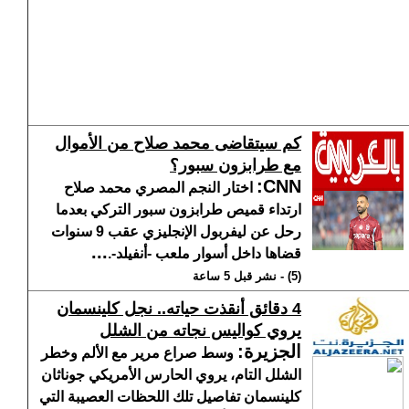
كم سيتقاضى محمد صلاح من الأموال
مع طرابزون سبور؟
:
CNN
اختار النجم المصري محمد صلاح
ارتداء قميص طرابزون سبور التركي بعدما
رحل عن ليفربول الإنجليزي عقب 9 سنوات
...
قضاها داخل أسوار ملعب -أنفيلد-.
(5) - نشر قبل 5 ساعة
4 دقائق أنقذت حياته.. نجل كلينسمان
يروي كواليس نجاته من الشلل
الجزيرة
:
وسط صراع مرير مع الألم وخطر
الشلل التام، يروي الحارس الأمريكي جوناثان
كلينسمان تفاصيل تلك اللحظات العصيبة التي