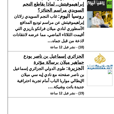
إبراهيموفيتش.. لماذا يقاطع النجم
السويدي مراسم الجنائز؟
روسيا اليوم
:
غاب النجم السويدي زلاتان
إبراهيموفيتش عن مراسم توديع المدافع
الأسطوري لنادي ميلان فرانكو باريزي التي
أقيمت الثلاثاء الماضي، مما عرضه لانتقادات
...
لاذعة من قبل جماه
(18) - نشر قبل 12 ساعة
الجزائري إسماعيل بن ناصر يودع
جماهير ميلان برسالة مؤثرة
الجزيرة
:
طوى الدولي الجزائري إسماعيل
بن ناصر صفحته مع نادي إيه سي ميلان
الإيطالي مواربا الباب أمام تجربة احترافية
...
جديدة باتت وشيكة.
(19) - نشر قبل 12 ساعة