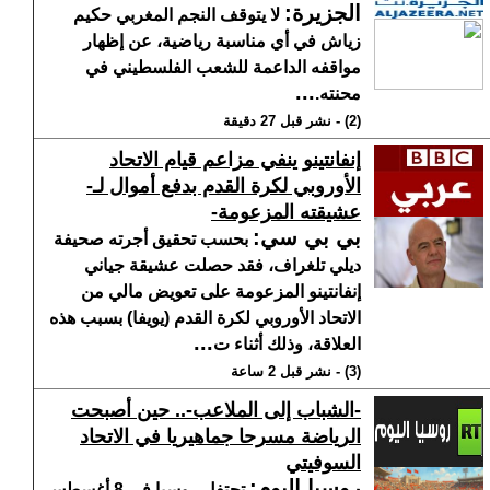
الجزيرة
:
لا يتوقف النجم المغربي حكيم
زياش في أي مناسبة رياضية، عن إظهار
مواقفه الداعمة للشعب الفلسطيني في
...
محنته.
(2) - نشر قبل 27 دقيقة
إنفانتينو ينفي مزاعم قيام الاتحاد
الأوروبي لكرة القدم بدفع أموال لـ-
عشيقته المزعومة-
بي بي سي
:
بحسب تحقيق أجرته صحيفة
ديلي تلغراف، فقد حصلت عشيقة جياني
إنفانتينو المزعومة على تعويض مالي من
الاتحاد الأوروبي لكرة القدم (يويفا) بسبب هذه
...
العلاقة، وذلك أثناء ت
(3) - نشر قبل 2 ساعة
-الشباب إلى الملاعب-.. حين أصبحت
الرياضة مسرحا جماهيريا في الاتحاد
السوفيتي
روسيا اليوم
:
تحتفل روسيا في 8 أغسطس