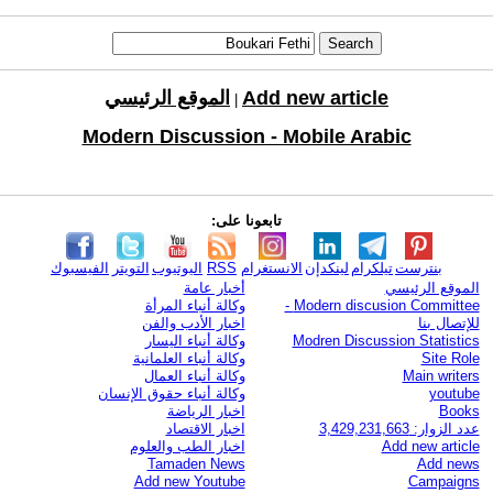
Add new article
الموقع الرئيسي
|
Modern Discussion - Mobile Arabic
تابعونا على:
بنترست
تيلكرام
لينكدإن
الانستغرام
RSS
اليوتيوب
التويتر
الفيسبوك
الموقع الرئيسي
أخبار عامة
Modern discusion Committee -
وكالة أنباء المرأة
للإتصال بنا
اخبار الأدب والفن
Modren Discussion Statistics
وكالة أنباء اليسار
Site Role
وكالة أنباء العلمانية
Main writers
وكالة أنباء العمال
youtube
وكالة أنباء حقوق الإنسان
Books
اخبار الرياضة
عدد الزوار: 3,429,231,663
اخبار الاقتصاد
Add new article
اخبار الطب والعلوم
Tamaden News
Add news
Add new Youtube
Campaigns