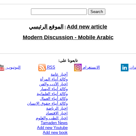
Add new article
الموقع الرئيسي
|
Modern Discussion - Mobile Arabic
تابعونا على:
دإن
الانستغرام
RSS
اليوتيوب
أخبار عامة
وكالة أنباء المرأة
اخبار الأدب والفن
وكالة أنباء اليسار
وكالة أنباء العلمانية
وكالة أنباء العمال
وكالة أنباء حقوق الإنسان
اخبار الرياضة
اخبار الاقتصاد
اخبار الطب والعلوم
Tamaden News
Add new Youtube
Add new book