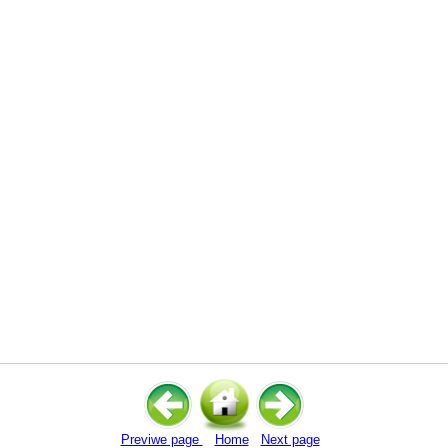
Previwe page
Home
Next page