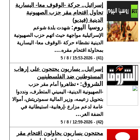
إسرائيل.. حركة -الوقوف معا- اليسارية
تحاول اقتحام مقر حزب الصهيونية
الدينية (فيديو)
روسيا اليوم
:
شهدت بلدة شوعم
الإسرائيلية مواجهة حيث اتهم حزب الصهيونية
الدينية نشطاء حركة -الوقوف معا- اليسارية
...
بمحاولة اقتحام مقره.
(41) - 15:53-2026 / 8 / 5
إسرائيل.. يساريون يحتجون على إرهاب
المستوطنين ضد الفلسطينيين
الشروق
:
• تظاهروا أمام مقر حزب
-الصهيونية الدينية- اليميني المتطرف، ونددوا
بتحويل زعيمه، وزير المالية سموتريتش، أموالا
عامة لدعم مزارع -إرهابية- استيطانية في
...
الضفة الغر
(42) - 12:59-2026 / 8 / 5
محتجون يساريون يحاولون اقتحام مقر