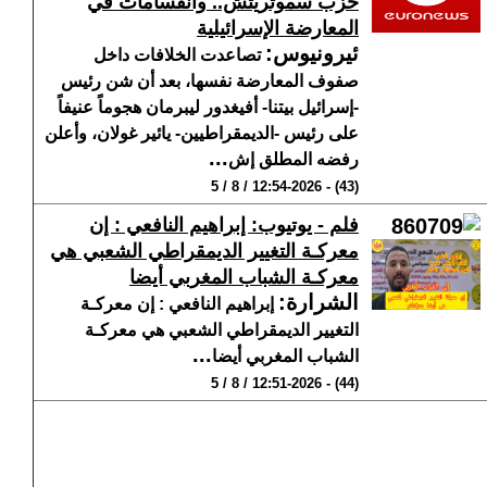
حزب سموتريتش.. وانقسامات في
المعارضة الإسرائيلية
ئيرونيوس
:
تصاعدت الخلافات داخل
صفوف المعارضة نفسها، بعد أن شن رئيس
-إسرائيل بيتنا- أفيغدور ليبرمان هجوماً عنيفاً
على رئيس -الديمقراطيين- يائير غولان، وأعلن
...
رفضه المطلق إش
(43) - 12:54-2026 / 8 / 5
فلم - يوتيوب: إبراهيم النافعي : إن
معركـة التغيير الديمقراطي الشعبي هي
معركـة الشباب المغربي أيضا
الشرارة
:
إبراهيم النافعي : إن معركـة
التغيير الديمقراطي الشعبي هي معركـة
...
الشباب المغربي أيضا
(44) - 12:51-2026 / 8 / 5