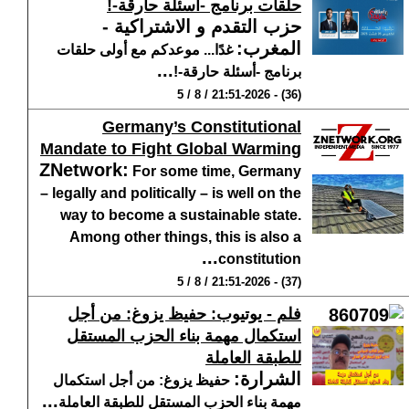
حلقات برنامج -أسئلة حارقة-!
حزب التقدم و الاشتراكية -
المغرب
:
غدًا... موعدكم مع أولى حلقات
...
برنامج -أسئلة حارقة-!
(36) - 21:51-2026 / 8 / 5
Germany’s Constitutional
Mandate to Fight Global Warming
ZNetwork
:
For some time, Germany
– legally and politically – is well on the
way to become a sustainable state.
Among other things, this is also a
...
constitution
(37) - 21:51-2026 / 8 / 5
فلم - يوتيوب: حفيظ يزوغ: من أجل
استكمال مهمة بناء الحزب المستقل
للطبقة العاملة
الشرارة
:
حفيظ يزوغ: من أجل استكمال
...
مهمة بناء الحزب المستقل للطبقة العاملة