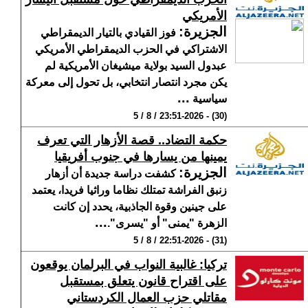
الأمريكي
الجزيرة
:
فوز القيادي بالتيار الديمقراطي
الاشتراكي في الحزب الديمقراطي الأمريكي
عبدول السيد بولاية ميشيغان الأمريكية لم
يكن مجرد انتصار انتخابي، بل تحول إلى معركة
...
سياسية
(30) - 23:51-2026 / 8 / 5
حكمة التضاد.. قصة الأزهار التي تعرف
يمينها من يسارها في جنوب أفريقيا
الجزيرة
:
كشفت دراسة جديدة أن أزهار
زنبق الفراشة تمتلك نظاما وراثيا فريدا، يعتمد
على جينين وقوة الجاذبية، يحدد إن كانت
...
الزهرة "يمنى" أو "يسرى".
(31) - 22:51-2026 / 8 / 5
تركيا: غالبية النواب في البرلمان يوقعون
على اقتراح قانون يتعلق بمستقبل
مقاتلي حزب العمال الكردستاني