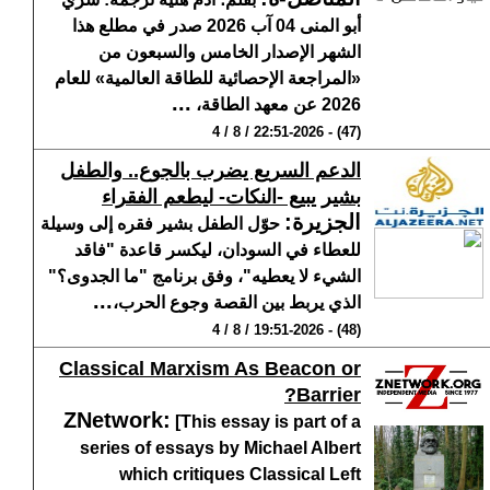
أبو المنى 04 آب 2026 صدر في مطلع هذا
الشهر الإصدار الخامس والسبعون من
«المراجعة الإحصائية للطاقة العالمية» للعام
...
2026 عن معهد الطاقة،
(47) - 22:51-2026 / 8 / 4
الدعم السريع يضرب بالجوع.. والطفل
بشير يبيع -النكات- ليطعم الفقراء
الجزيرة
:
حوّل الطفل بشير فقره إلى وسيلة
للعطاء في السودان، ليكسر قاعدة "فاقد
الشيء لا يعطيه"، وفق برنامج "ما الجدوى؟"
...
الذي يربط بين القصة وجوع الحرب،
(48) - 19:51-2026 / 8 / 4
Classical Marxism As Beacon or
Barrier?
ZNetwork
:
[This essay is part of a
series of essays by Michael Albert
which critiques Classical Left