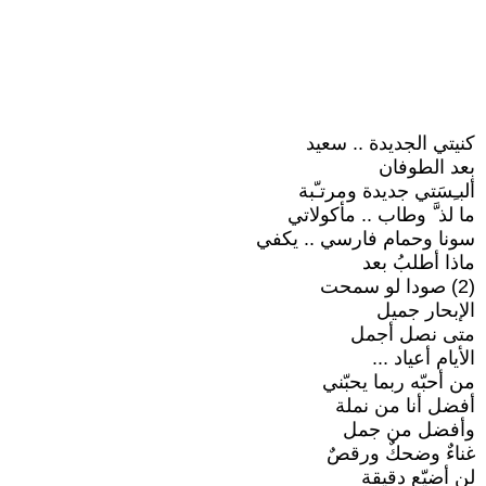
كنيتي الجديدة .. سعيد
بعد الطوفان
ألبـِسَتي جديدة ومرتـّبة
ما لذ َّ وطاب .. مأكولاتي
سونا وحمام فارسي .. يكفي
ماذا أطلبُ بعد
(2) صودا لو سمحت
الإبحار جميل
متى نصل أجمل
الأيام أعياد ...
من أحبّه ربما يحبّني
أفضل أنا من نملة
وأفضل من جمل
غناءٌ وضحكٌ ورقصٌ
لن أضيّع دقيقة