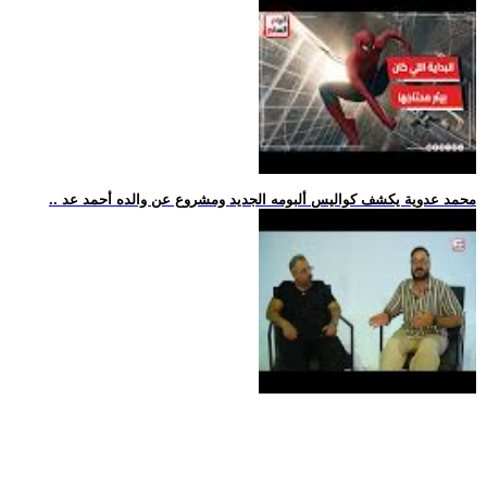
.. محمد عدوية يكشف كواليس ألبومه الجديد ومشروع عن والده أحمد عد