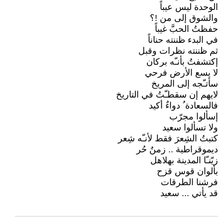
الوحدة ليس عيباً
والشوق إلى من !؟
حفظتُ الحبَّ غيباً
في البدء ظننته حناناً
ثم ظننته نظرات وقبل
إكتشفتُ بأنـّه بركان
لا يسع الأرض فرحي
سأتـّجه إلى المريخ
لايهم إن سقطـّتُ في التاريخ
فالسعادة ُ دواءٌ أكيد
إسألوا مجرّب
ولا تسألوا سعيد
كتبتُ الشِعرَ فقط لأنـّه شِعر
ديموقراطية .. زمنٌ حُر
زيّنـّا المدينة بهلاهل
بألوان قوس قزح
فرشنا الطرقات
قد يأتي ... سعيد