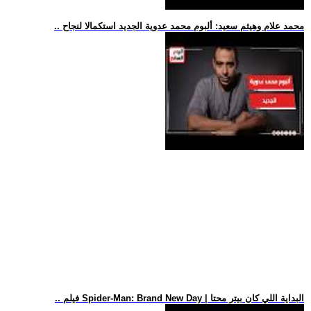
.. محمد علام وهيثم سعيد: ألبوم محمد عدوية الجديد استكمالا لنجاح
.. فيلم Spider-Man: Brand New Day | البداية اللي كان بيتر محتا