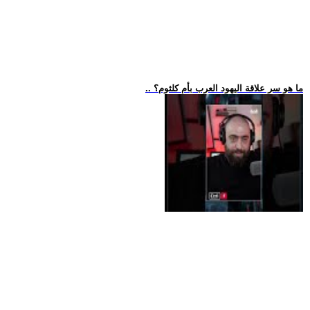
.. ما هو سر علاقة اليهود العرب بأم كلثوم؟