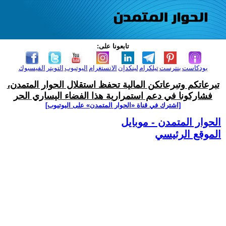
تابعونا على:
بودكاست
بنترست
تيلكرام
لينكدإن
الانستغرام
اليوتيوب
التويتر
الفيسبوك
تبرعاتكم وتبرعاتكن المالية تحفظ استقلال الحوار المتمدن،
فشاركونا في دعم استمرارية هذا الفضاء اليساري الحر
[اشترك في قناة ‫«الحوار المتمدن» على اليوتيوب]
الحوار المتمدن - موبايل
الموقع الرئيسي