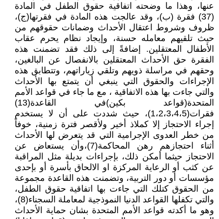
عنها، وهذا ما وضحته اتفاقية حقوق الطفل في المادة
(37) فقرة (ب)، وقد عالجت هذه المادة في فقرتها(ج)،
ظروف وشروط اعتقال الأحداث وضمانات حقوقهم من
حيث تلقيهم معامله حسنة، وإيجاد نظام يحرم عقاب
الأطفال المعتقلين. إضافةً إلى ذلك فقد تضمنت هذه
الفقرة حق الأحداث المعتقلين بالانفصال عن البالغين،
وحقهم في مراسلة ذويهم وتلقي زياراتهم، وتتطابق هذه
الإجراءات والحقوق التي ينبغي أن يتمتع بها الأحداث
والتي جاءت بها هذه الاتفاقية ، مع ما جاء في قواعد الأمم
المتحدة(قواعد بكين)في القاعدة(13)
فقرات(1،2،3،4،5)، حيث شددت على أن لا يستخدم
إجراء الاحتجاز إلا كملاذ أخير ولأقصر فترة زمنية، خوفاً
من خطر العدوى الإجرامية التي قد يتعرض لها الأحداث
أثناء احتجازهم رهن المحاكمة(7)،وأن يستعاض عن
الاحتجاز حيثما أمكن ذلك، بإجراءات بديلة مثل المراقبة
عن كثب أو الرعاية المركزة او الالحاق بأسرة أو بإحدى
مؤسسات أو دور التربية، وتضمنت هذه القاعدة مجموعة
من الحقوق كتلك التي جاءت بها اتفاقية حقوق الطفل،
والتي تكفلها القواعد الدنيا النموذجية لمعاملة السجناء(8)،
وهو ما أكدته قواعد الأمم المتحدة بشان حماية الأحداث