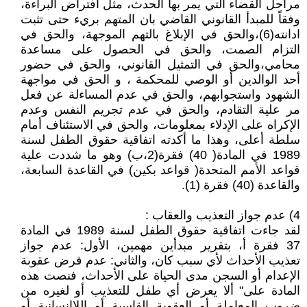
مراحل القضاء التي يمر بها الحدث، مثل افتراض البراءة،
وفقاً للمبدأ القانوني القاضي بان المتهم بريء حتى تثبت
ادانته(6)،والحق في الإبلاغ بالتهم الموجهة، والحق في
التزام الصمت، والحق في الحصول على مساعدة
محامي،والحق في التمثيل القانوني، والحق في حضور
أحد الوالدين أو الوصي للمحكمة ، و الحق في مواجهة
الشهود واستجوابهم، والحق في عدم المساءلة عن فعل
مر علية التقادم، والحق في عدم تجريم النفس وعدم
الإكراه على الإدلاء بمعلومات، والحق في الاستئناف أمام
سلطة أعلى، وهذا ما أكدته اتفاقية حقوق الطفل لسنة
1989 في المادة( 40) فقرة(2،ب) وهو ما شددت علية
قواعد الأمم المتحدة( قواعد بكين) في القاعدة السابعة،
والقاعدة (40) فقرة (1).
4) عدم جواز التعذيب والعقاب :
لقد جاءت اتفاقية حقوق الطفل لسنة 1989 في المادة
37 فقرة أ، بتقرير مبدأين مهمين، الأول: عدم جواز
تعذيب الأحداث لأي سبب كان، والثاني: عدم فرض عقوبة
الإعدام أو السجن مدى الحياة على الأحداث، فنصت هذه
المادة على" ألا يعرض أي طفل للتعذيب أو لغيره من
ضروب المعاملة أو العقوبة القاسية أو اللاإنسانية أو