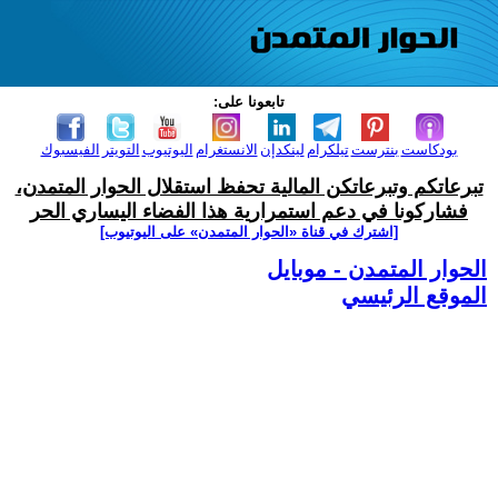
تابعونا على:
بودكاست
بنترست
تيلكرام
لينكدإن
الانستغرام
اليوتيوب
التويتر
الفيسبوك
تبرعاتكم وتبرعاتكن المالية تحفظ استقلال الحوار المتمدن،
فشاركونا في دعم استمرارية هذا الفضاء اليساري الحر
[اشترك في قناة ‫«الحوار المتمدن» على اليوتيوب]
الحوار المتمدن - موبايل
الموقع الرئيسي