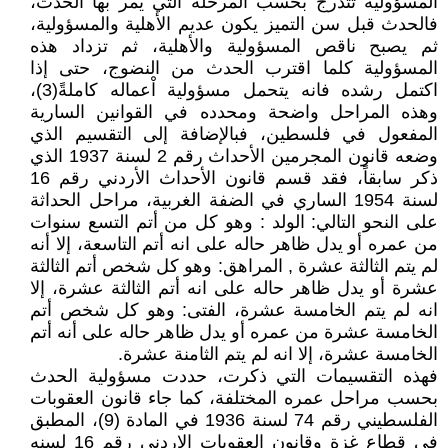
المسؤولية تتدرج بحسب المرحلة التي يمر بها الحدث،
فالحدث قبل سن التميز يكون عديم الأهلية والمسؤولية،
ثم يصبح ناقص المسؤولية والأهلية، ثم تزداد هذه
المسؤولية كلما اقترب الحدث من النضوج، حتى إذا
اكتمل رشده فانه يتحمل مسؤولية اْعماله كاملةً(3)،
وهذه المراحل واضحة ومحدده في القوانين السارية
المفعول في فلسطين، فبالإضافة إلى التقسيم الذي
وضعه قانون المجرمين الأحداث رقم 2 لسنة 1937 الذي
ذكر سابقاً، فقد قسم قانون الأحداث الأردني رقم 16
لسنة 1954 الساري في الضفة الغربية، مراحل الحداثة
على النحو التالي: الولد : وهو كل من أتم التسع سنوات
من عمره أو يدل ظاهر حاله على انه أتم التاسعة، إلا أنه
لم يتم الثالثة عشرة , المراهق: وهو كل شخص أتم الثالثة
عشرة أو يدل ظاهر حاله على انه أتم الثالثة عشرة، إلا
انه لم يتم الخامسة عشرة، الفتى: وهو كل شخص أتم
الخامسة عشرة من عمره أو يدل ظاهر حاله على أنه أتم
الخامسة عشرة، إلا انه لم يتم الثامنة عشرة.
فهذه التقسيمات التي ذكرت، حددت مسؤولية الحدث
بحسب مراحل عمره المختلفة، كما جاء قانون العقوبات
الفلسطيني رقم 74 لسنة 1936 في المادة (9)، المطبق
في قطاع غزة وقانون العقوبات الاردني رقم 16 لسنه