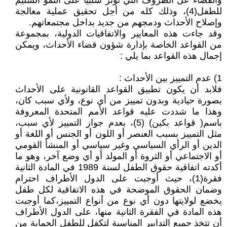
والقضاء عل الظروف التي تؤثر سلبياً على النمو السليم
للطفل(4)، وذلك كله من أجل تحقيق عملية معالجة
وإصلاح الأحداث ودمجهم من جديد بداخل مجتمعاتهم.
وقد جاءت هذه المعايير والاتفاقيات الدولية، بمجموعة
من القواعد الخاصة بإدارة شؤون قضاء الأحداث، ويمكن
إجمال هذه القواعد بما يلي :
1) عدم التمييز بين الأحداث :
فلابد أن يكون تطبيق القواعد القانونية على الأحداث
بصورة حيادية وبدون تمييز من أي نوع، ولأي سبب كان،
وهذا ما شددت عليه قواعد الأمم المتحدة المعروفة
باسم( قواعد بكين) (5)، بعدم جواز التمييز لأي سبب،
مثل التمييز بسبب العنصر أو اللون أو الجنس أو اللغة أو
الدين أو الرأي السياسي وغير سياسي أو المنشأ القومي
أو الاجتماعي أو الثروة أو المولد أو أي وضع آخر، وهو ما
أكدته اتفاقية حقوق الطفل لسنة 1989 في المادة الثانية
فقرة(1)، حيث أوجبت على الدول الأطراف احترام
وضمان الحقوق الموضحة في هذه الاتفاقية لكل طفل
يخضع لولايتها دون أي نوع من أنواع التمييز،كما أوجبت
هذه المادة في الفقرة الثانية منها، على الدول الأطراف
أن تتخذ جميع التدابير المناسبة لتكفل للطفل الحماية من