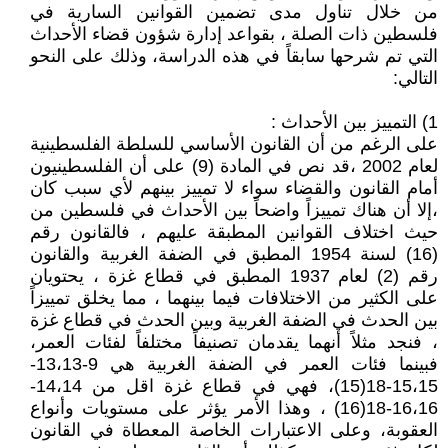
من خلال تناول مدى تضمين القوانين السارية في
فلسطين ذات الصلة ، بقواعد إدارة شؤون قضاء الأحداث
التي تم شرحها سابقاً في هذه الدراسة، وذلك على النحو
التالي:
1) التمييز بين الأحداث :
على الرغم من أن القانون الأساسي للسلطة الفلسطينية
لعام 2002 ،قد نص في المادة (9) على أن الفلسطينيون
أمام القانون والقضاء سواء لا تمييز بينهم لأي سبب كان
،إلا أن هناك تمييزاً واضحاً بين الأحداث في فلسطين من
حيث اختلاف القوانين المطبقة عليهم ، فالقانون رقم
(16) لسنة 1954 المطبق في الضفة الغربية والقانون
رقم (2) لعام 1937 المطبق في قطاع غزة ، يحتويان
على الكثير من الاختلافات فيما بينهما ، مما يخلق تمييزاً
بين الحدث في الضفة الغربية وبين الحدث في قطاع غزة
، فنجد مثلاً أنهما يقدمان تصنيفاً مختلفاً لفئات العمر،
فبينما فئات العمر في الضفة الغربية هي 9-13،13-
15،15-18(15)، فهي في قطاع غزة اقل من 14،14-
16،16-18(16) ، وهذا الأمر يؤثر على مستويات وأنواع
العقوبة، وعلى الاعتبارات الخاصة المعطاة في القانون