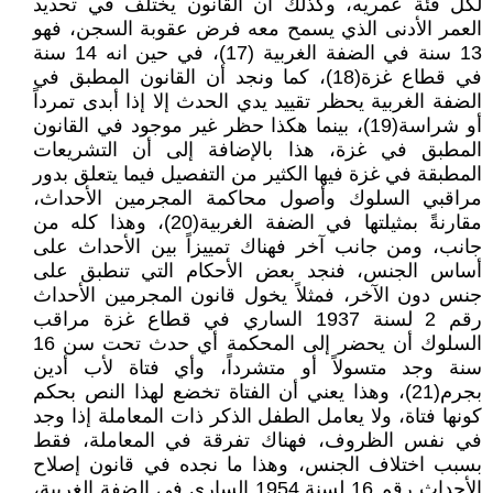
لكل فئة عمريه، وكذلك أن القانون يختلف في تحديد
العمر الأدنى الذي يسمح معه فرض عقوبة السجن، فهو
13 سنة في الضفة الغربية (17)، في حين انه 14 سنة
في قطاع غزة(18)، كما ونجد أن القانون المطبق في
الضفة الغربية يحظر تقييد يدي الحدث إلا إذا أبدى تمرداً
أو شراسة(19)، بينما هكذا حظر غير موجود في القانون
المطبق في غزة، هذا بالإضافة إلى أن التشريعات
المطبقة في غزة فيها الكثير من التفصيل فيما يتعلق بدور
مراقبي السلوك وأصول محاكمة المجرمين الأحداث،
مقارنةً بمثيلتها في الضفة الغربية(20)، وهذا كله من
جانب، ومن جانب آخر فهناك تمييزاً بين الأحداث على
أساس الجنس، فنجد بعض الأحكام التي تنطبق على
جنس دون الآخر، فمثلاً يخول قانون المجرمين الأحداث
رقم 2 لسنة 1937 الساري في قطاع غزة مراقب
السلوك أن يحضر إلى المحكمة أي حدث تحت سن 16
سنة وجد متسولاً أو متشرداً، وأي فتاة لأب أدين
بجرم(21)، وهذا يعني أن الفتاة تخضع لهذا النص بحكم
كونها فتاة، ولا يعامل الطفل الذكر ذات المعاملة إذا وجد
في نفس الظروف، فهناك تفرقة في المعاملة، فقط
بسبب اختلاف الجنس، وهذا ما نجده في قانون إصلاح
الأحداث رقم 16 لسنة 1954 الساري في الضفة الغربية،