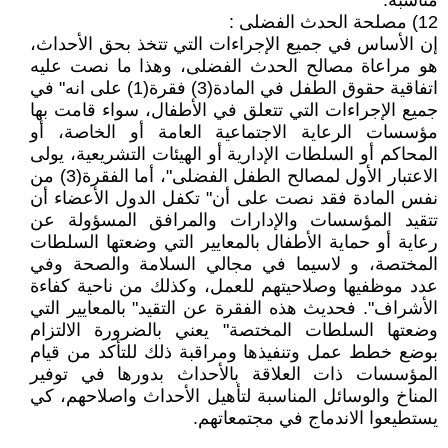
مناسبة.
12) مصلحة الحدث الفضلى :
إن الأساس في جميع الإجراءات التي تتخذ بحق الأحداث،
هو مراعاة مصالح الحدث الفضلى، وهذا ما نصت عليه
اتفاقية حقوق الطفل في المادة(3) فقرة(1) على انه" في
جميع الإجراءات التي تتعلق في الأطفال، سواء قامت بها
مؤسسات الرعاية الاجتماعية العامة أو الخاصة، أو
المحاكم أو السلطات الإدارية أو الهيئات التشريعية، يولى
الاعتبار الأول لمصالح الطفل الفضلى"، أما الفقرة(3) من
نفس المادة فقد نصت على أن" تكفل الدول الأعضاء أن
تتقيد المؤسسات والإدارات والمرافق المسؤولة عن
رعاية أو حماية الأطفال بالمعايير التي وضعتها السلطات
المختصة، و لاسيما في مجالي السلامة والصحة وفي
عدد موظفيها وصلاحيتهم للعمل، وكذلك من ناحية كفاءة
الأشراف". فحديث هذه الفقرة عن التقيد" بالمعايير التي
وضعتها السلطات المختصة" يعني بالضرورة الالتزام
بوضع خطط عمل وتنفيذها ومراقبة ذلك للتأكد من قيام
المؤسسات ذات العلاقة بالأحداث بدورها في توفير
المناخ والوسائل المناسبة لتأهيل الأحداث واصلاحهم، كي
يستطيعوا الاندماج في مجتمعاتهم.