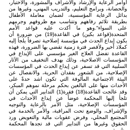
أوامر الرعاية والإرشاد والأشراف والمشورة، والاختبار،
والحضانة، وبرامج التعليم، والتدريب المهني، وغيرها من
بدائل الرعاية المؤسسية، لضمان معاملة الأطفال
بطريقة تلائم رفاههم وتتناسب مع ظروفهم وجرمهم
على السواء".وهو ما أكدت عليه قواعد الأمم
المتحدة(قواعد بكين) في القاعدة(19) من ضرورة أن
يكون إيداع الحدث في مؤسسة إصلاحية تصرفاً يلجأ إليه
كملاذ أخير ولأقصر فترة زمنية تقضي بها الضرورة، فهذه
القاعدة تفضل العلاج الغير مؤسسي على الإيداع في
المؤسسات الاصلاحية، وذلك بهدف التخفيف من الآثار
السلبية التي قد تسفر عن إيداع الحدث في المؤسسات
الإصلاحية، من الشعور بفقدان الحرية، والانفصال عن
البيئة الاجتماعية المألوفة التي تكون اشد حدةً على
الأحداث منها على البالغين بحكم مرحلة نموهم المبكر،
وقد عالجت القاعدة(18) فقرة(1) التدابير التي يمكن أن
تلجأ إليها المحكمة عوضاً عن إيداع الأحداث في
المؤسسات الإصلاحية، مثل الأمر بالرعاية والتوجيه
والإشراف، والوضع تحت المراقبة، والأمر بالخدمة في
المجتمع المحلي، وفرض عقوبات مالية والتعويض ورد
الحقوق وغيرها من التدابير التي قد تجدها المحكمة