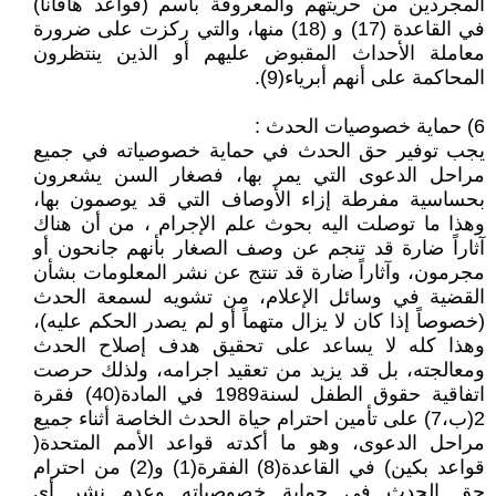
المجردين من حريتهم والمعروفة باسم (قواعد هافانا)
في القاعدة (17) و (18) منها، والتي ركزت على ضرورة
معاملة الأحداث المقبوض عليهم أو الذين ينتظرون
المحاكمة على أنهم أبرياء(9).
6) حماية خصوصيات الحدث :
يجب توفير حق الحدث في حماية خصوصياته في جميع
مراحل الدعوى التي يمر بها، فصغار السن يشعرون
بحساسية مفرطة إزاء الأوصاف التي قد يوصمون بها،
وهذا ما توصلت اليه بحوث علم الإجرام ، من أن هناك
آثاراً ضارة قد تنجم عن وصف الصغار بأنهم جانحون أو
مجرمون، وآثاراً ضارة قد تنتج عن نشر المعلومات بشأن
القضية في وسائل الإعلام، من تشويه لسمعة الحدث
(خصوصاً إذا كان لا يزال متهماً أو لم يصدر الحكم عليه)،
وهذا كله لا يساعد على تحقيق هدف إصلاح الحدث
ومعالجته، بل قد يزيد من تعقيد اجرامه، ولذلك حرصت
اتفاقية حقوق الطفل لسنة1989 في المادة(40) فقرة
2(ب،7) على تأمين احترام حياة الحدث الخاصة أثناء جميع
مراحل الدعوى، وهو ما أكدته قواعد الأمم المتحدة(
قواعد بكين) في القاعدة(8) الفقرة(1) و(2) من احترام
حق الحدث في حماية خصوصياته وعدم نشر أي