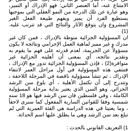
الامتناع عنه، أما العنصر الثاني: فهو الإدراك أو التميز،
وهو عبارة عن تلك الدرجة من النمو العقلي التي بموجبها
يستطيع الفرد أن يميز ويفهم طبيعة الفعل الغير
المشروع وان يتوقع الآثار والنتائج التي قد تترتب عليه.
(1)
ان المسؤولية الجزائية منوطة بالإدراك ، فمن كان غير
مدرك و غير مميز لماهية العمل الإجرامي ونتائجه لا يكون
مسؤولاً عن الجريمة، لعدم قدرته على فهم ما يقوم به
وتقدير نتائجه، أي بمعنى أن أهليته الجزائية غير
متوافرة(2) ، فإذن المسؤولية الجزائية تدور مع الإدراك ،
فتنتفي هذه المسؤولية في أول مراحل العمر لانتفاء
الإدراك ، ثم تنشاْ مسؤولية ناقصة في المرحلة اللاحقة ،
وتتدرج إلى أن تكتمل الأهلية ، أي بلوغ سن الرشد
الجزائي, وهو السن الذي يعتبر بداية مرحلة المسؤولية
الكاملة ، وفي فلسطين فان سن الرشد فيها هو 18 سنه
شمسية وفقا للقوانين السارية المفعول كما سنرى لاحقاً
، وما يعنينا في هذه الدراسة هي الفئة العمرية التي لم
تبلغ بعد سن الرشد وهي ما يطلق عليها اسم الحداثة.
1) التعريف القانوني بالحدث :