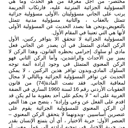
مختصر- من اجل معرفة من هو الحدث وما هي
المسؤولية الجزائية المترتبة عليه، فارتكاب الجريمة
يرتب على الجاني مسؤوليتان ،الأولى مسؤولية جزائية
تتمثل بالعقاب ، والثانية مسؤولية مدنية تتمثل
بالتعويض،ونحن هنا بصدد الحديث عن المسؤولية الأولى
لأنها هي التي تعنينا في المقام الأول.
المسؤولية الجزائية لا تتحقق الا بتوافر ركنين، الأول
الركن المادي المتمثل في أن يصدر عن الجاني فعل
مادي أو سلوك إجرامي يحظره القانون، وهذا الركن لا
يميز بين الأحداث والراشدين، وأما الركن الثاني فهو
الركن المعنوي المتمثل في وجود إرادة آثمة توجه
السلوك المادي,وبدون توافر هذين الركنين ، لا يمكن
الحديث عن توافر المسؤولية الجزائية وبالتالي لا مجال
لمعاقبة الجاني, فقد نصت المادة(74) من قانون
العقوبات الأردني رقم 16 لسنة 1960 الساري في الضفة
الغربية على انه " لا يحكم على أحد بعقوبة ما لم يكن قد
اقدم على الفعل عن وعي وإرادة" ، يتضح من هذا النص
أن الركن المعنوي للمسؤولية الجزائية يقوم على
عنصرين أساسيين -وبدونهما لا يتحقق الركن المعنوي –
العنصر الأول: حرية الاختيار ، أي أن يتمتع الإنسان بقدر
من حرية الاختيار في توجيه إرادته إلى عمل معين أو