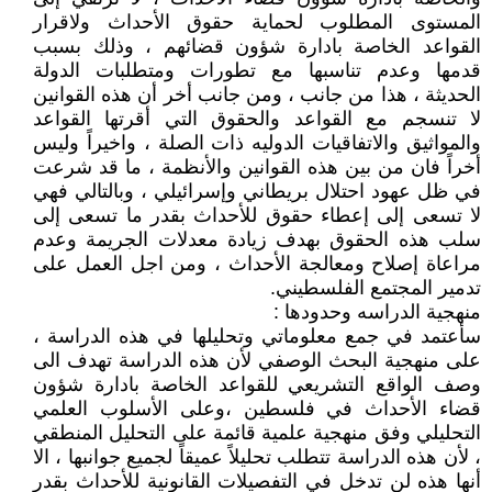
المستوى المطلوب لحماية حقوق الأحداث ولاقرار
القواعد الخاصة بادارة شؤون قضائهم ، وذلك بسبب
قدمها وعدم تناسبها مع تطورات ومتطلبات الدولة
الحديثة ، هذا من جانب ، ومن جانب أخر أن هذه القوانين
لا تنسجم مع القواعد والحقوق التي أقرتها القواعد
والمواثيق والاتفاقيات الدوليه ذات الصلة ، واخيراً وليس
أخراً فان من بين هذه القوانين والأنظمة ، ما قد شرعت
في ظل عهود احتلال بريطاني وإسرائيلي ، وبالتالي فهي
لا تسعى إلى إعطاء حقوق للأحداث بقدر ما تسعى إلى
سلب هذه الحقوق بهدف زيادة معدلات الجريمة وعدم
مراعاة إصلاح ومعالجة الأحداث ، ومن اجل العمل على
تدمير المجتمع الفلسطيني.
منهجية الدراسه وحدودها :
سأعتمد في جمع معلوماتي وتحليلها في هذه الدراسة ،
على منهجية البحث الوصفي لأن هذه الدراسة تهدف الى
وصف الواقع التشريعي للقواعد الخاصة بادارة شؤون
قضاء الأحداث في فلسطين ،وعلى الأسلوب العلمي
التحليلي وفق منهجية علمية قائمة على التحليل المنطقي
، لأن هذه الدراسة تتطلب تحليلاً عميقاً لجميع جوانبها ، الا
أنها هذه لن تدخل في التفصيلات القانونية للأحداث بقدر