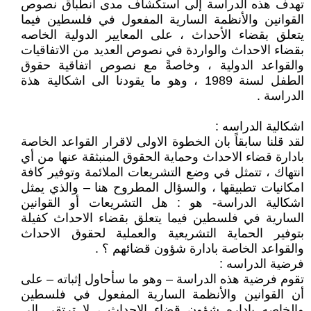
تهدف هذه الدراسة إلى استكشاف مدى انطباق نصوص
القوانين والأنظمة السارية المفعول في فلسطين فيما
يتعلق بقضاء الأحداث ، على المعايير الدولية الخاصه
بقضاء الاحداث والواردة في نصوص العديد من الاتفاقيات
والقواعد الدولية ، وخاصةً مع نصوص اتفاقية حقوق
الطفل لسنة 1989 ، وهو ما يقودنا الى اشكالية هذة
الدراسة .
اشكالية الدراسه :
لقد قلنا سابقاً بان الخطوة الاولى لاقرار القواعد الخاصة
بادارة قضاء الاحداث وحماية الحقوق المنبثقة عنها من أي
انتهاك ، تتمثل في وضع التشريعات الملائمة وتوفير كافة
امكانيات تطبيقها ، والسؤال المطروح هنا – والذي يمثل
اشكالية الدراسة- هو : هل التشريعات أو القوانين
السارية في فلسطين فيما يتعلق بقضاء الاحداث كفيلة
بتوفير الحماية التشريعية والعملية لحقوق الاحداث
والقواعد الخاصة بادارة شؤون قضائهم ؟ .
فرضية الدراسه :
تقوم فرضية هذه الدراسة – وهو ما سأحاول إثباته – على
أن القوانين والأنظمة السارية المفعول في فلسطين
والخاصه باداره شؤون قضاء الاحداث ، لا ترتقي إلى