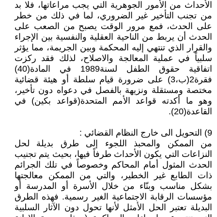
الأحداث من الأمور الجوهرية التي يجب مراعاتها، فلا بد
من تجنب التأخير غير الضروري، لما في ذلك من خطر
على الحدث، فمع مرور الوقت يصبح من الصعب على
الحدث أن يربط من الناحية العقلية والنفسية بين الإجراء
والقرار الذي تنتهي إليه المحكمة وبين الجريمة، مما يؤثر
سلبياً في عملية المعالجة والاصلاح، لذلك فقد ركزت
اتفاقية حقوق الطفل لسنة1989 في المادة(40)
فقرة2(ب،3) على ضرورة قيام سلطة أو هيئة قضائية
مختصة ومستقلة ونزيهة بالفصل في دعواه دون تأخير،
وهو ما أكدته قواعد الأمم المتحدة(قواعد بكين) في
القاعدة(20).
9) التحويل الى خارج النظام القضائي :
من الممكن والمحبذ اللجوء إلى طرق بديلة لحل
النزاعات التي يكون الأحداث طرفاً فيها، بحيث يتم تجنيب
الحدث المثول أمام المحاكم وخصوصاً في تلك الجرائم
ذات الطابع غير الخطير، والتي من الممكن معالجتها
بشكل مناسب وبنّاء من خلال الأسرة أو المدرسة أو
مؤسسات الرقابة الاجتماعية الغير رسمية. فهذه الطرق
البديلة تعتبر الحل الأمثل لأنها تحول دون الآثار السلبية