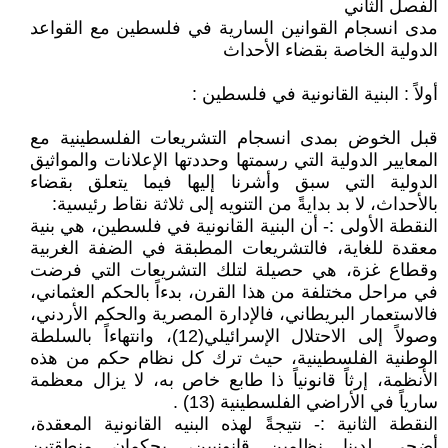
الفصل الثاني
مدى انسجام القوانين السارية في فلسطين مع القواعد
الدولية الخاصة بقضاء الأحداث
أولاً : البنية القانونية في فلسطين :
قبل الخوض بمدى انسجام التشريعات الفلسطينية مع
المعايير الدولية التي رسمتها وحددتها الإعلانات والمواثيق
الدولية التي سبق وأشرنا إليها فيما يتعلق بقضاء
بالأحداث، لا بد بدايةً من التنويه إلى ثلاثة نقاط رئيسية:
النقطة الأولى :- أن البنية القانونية في فلسطين، هي بنية
معقدة للغاية، فالتشريعات المطبقة في الضفة الغربية
وقطاع غزة، هي حصيلة لتلك التشريعات التي فرضت
في مراحل مختلفة من هذا القرن، بدءاً بالحكم العثماني،
فالاستعمار البريطاني، فالإدارة المصرية والحكم الأردني،
وصولاً إلى الاحتلال الإسرائيلي(12)، وانتهاءاً بالسلطة
الوطنية الفلسطينية، حيث ترك كل نظام حكم من هذه
الأنظمة، إرثاً قانونياً ذا طابع خاص به، لا يزال معظمة
سارياً في الأراضي الفلسطينية (13) .
النقطة الثانية :- نتيجةً لهذه البنيه القانونية المعقدة،
أضحى لدينا نظامين قانونيين، يحكمان منطقتين