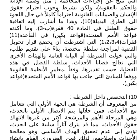
التي تنتج عن إجراءات المحاكمة ( مثل وصمة الإدانة
والحكم بالعقوبة)، ولكن بشرط وجوب احترام حقوق
الإنسان والضمانات القانونية احتراماً كاملاً في حال اللجوء
الى الطرق البديلة(10)، وهذا ما أشارت إليه اتفاقية
حقوق الطفل في المادة 40 فقرة(ب-3)، وما أكدته
قواعد الأمم المتحدة(قواعد بكين) في القاعدة(11)
فقرات(1،2،3،4) التي اشترطت أن يخضع قرار تحويل
القضية لمراجعة سلطة مختصة، بناءً على تقديم طلب،
والتي خولت الشرطة أو النيابة العامة والهيئات الأخرى
التي تعالج قضايا الأحداث، سلطة الفصل في هذه
القضايا، حسب تقديرها، وفقاً لمعايير الأنظمة القانونية
ووفقاً للمبادئ التي جاءت بها قواعد الأمم المتحدة(قواعد
بكين).
10) التخصص داخل الشرطة :
من المعروف أن الشرطة هي الجهة الأولى التي تتعامل
مع الأحداث، فمن خلالها يتم الاتصال الأولي بالحدث،
وهي المرحلة الأهم والمرشحة أكثر من غيرها لانتهاك
حقوق الأحداث، مما قد يترك آثاراً سلبية على الحدث،
تؤدي إلى عدم تحقيق الهدف الأساسي وهو معالجة
الأحداث واصلاحهم، لذلك فمن الضروري القيام بإنشاء