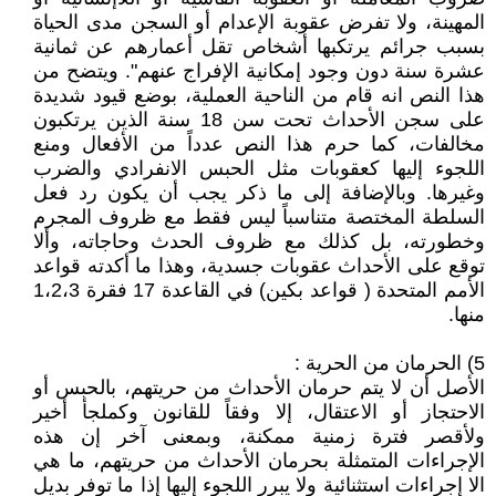
المهينة، ولا تفرض عقوبة الإعدام أو السجن مدى الحياة
بسبب جرائم يرتكبها أشخاص تقل أعمارهم عن ثمانية
عشرة سنة دون وجود إمكانية الإفراج عنهم". ويتضح من
هذا النص انه قام من الناحية العملية، بوضع قيود شديدة
على سجن الأحداث تحت سن 18 سنة الذين يرتكبون
مخالفات، كما حرم هذا النص عدداً من الأفعال ومنع
اللجوء إليها كعقوبات مثل الحبس الانفرادي والضرب
وغيرها. وبالإضافة إلى ما ذكر يجب أن يكون رد فعل
السلطة المختصة متناسباً ليس فقط مع ظروف المجرم
وخطورته، بل كذلك مع ظروف الحدث وحاجاته، وألا
توقع على الأحداث عقوبات جسدية، وهذا ما أكدته قواعد
الأمم المتحدة ( قواعد بكين) في القاعدة 17 فقرة 1،2،3
منها.
5) الحرمان من الحرية :
الأصل أن لا يتم حرمان الأحداث من حريتهم، بالحبس أو
الاحتجاز أو الاعتقال، إلا وفقاً للقانون وكملجأ أخير
ولأقصر فترة زمنية ممكنة، وبمعنى آخر إن هذه
الإجراءات المتمثلة بحرمان الأحداث من حريتهم، ما هي
الا إجراءات استثنائية ولا يبرر اللجوء إليها إذا ما توفر بديل