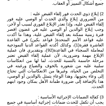
جميع أشكال التمييز أو العقاب.
2) إبلاغ ذوي الحدث فور إلقاء القبض عليه :
من الضروري إبلاغ والدي الحدث أو الوصي عليه فور
إلقاء القبض عليه، وإذا تعذر الإبلاغ الفوري لسبب أو لآخر،
وجب إبلاغ الوالدين أو الوصي عليه في غضون اقصر
فترة زمنية ممكنة بعد إلقاء القبض علية، وهذا ما أكدت
عليه قواعد الأمم المتحدة( قواعد بكين) في القاعدة
العاشرة فقرة(1)، وكذلك أكدته القواعد الدنيا النموذجية
لمعاملة السجناء في القاعدة(92)، وبتقديري فان عملية
الإبلاغ مهمة وضرورية، لأن عملية إلقاء القبض تعتبر
مرحلة حاسمة بالنسبة للحدث، لما لها من انعكاسات
سلبية عليه من شعوره بالخوف والضياع ورغبته في
التخلص من الحياة، وغيرها من الانعكاسات التي تحتاج
إلى وعاء يحتويها، وهذا الوعاء يتمثل بالوالدين أو الوصي،
هذا بالإضافة إلى ضرورة طمأنة الأهل بمكان وجود ابنهم
الحدث.
3) كفالة الضمانات الإجرائية الأساسية :
يجب أن تكفل للحدث ضمانات إجرائية أساسية في جميع