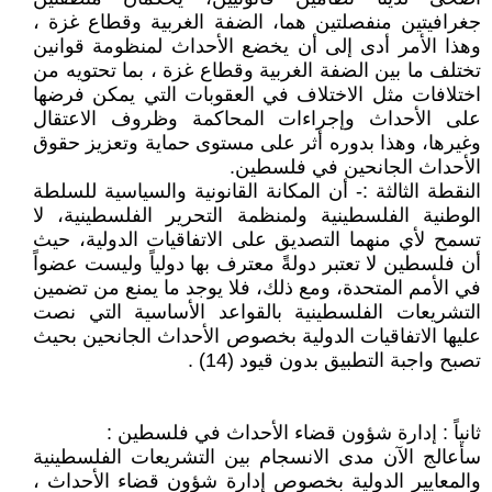
جغرافيتين منفصلتين هما، الضفة الغربية وقطاع غزة ،
وهذا الأمر أدى إلى أن يخضع الأحداث لمنظومة قوانين
تختلف ما بين الضفة الغربية وقطاع غزة ، بما تحتويه من
اختلافات مثل الاختلاف في العقوبات التي يمكن فرضها
على الأحداث وإجراءات المحاكمة وظروف الاعتقال
وغيرها، وهذا بدوره أثر على مستوى حماية وتعزيز حقوق
الأحداث الجانحين في فلسطين.
النقطة الثالثة :- أن المكانة القانونية والسياسية للسلطة
الوطنية الفلسطينية ولمنظمة التحرير الفلسطينية، لا
تسمح لأي منهما التصديق على الاتفاقيات الدولية، حيث
أن فلسطين لا تعتبر دولةً معترف بها دولياً وليست عضواً
في الأمم المتحدة، ومع ذلك، فلا يوجد ما يمنع من تضمين
التشريعات الفلسطينية بالقواعد الأساسية التي نصت
عليها الاتفاقيات الدولية بخصوص الأحداث الجانحين بحيث
تصبح واجبة التطبيق بدون قيود (14) .
ثانياً : إدارة شؤون قضاء الأحداث في فلسطين :
سأعالج الآن مدى الانسجام بين التشريعات الفلسطينية
والمعايير الدولية بخصوص إدارة شؤون قضاء الأحداث ،