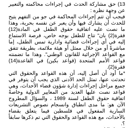
13) حق مشاركة الحدث في إجراءات محاكمته والتعبير
عن وجهة نظره :
فيجب أن تتم إجراءات المحاكمة في جو من التفهم يتيح
للحدث أن يشارك فيها وأن يعبر عن نفسه بحرية، وهذا
ما نصت عليه اتفاقية حقوق الطفل في المادة(12)
فقرة(2) بان" تتاح للطفل بوجه خاص، فرصة الاستماع
إليه في أي إجراءات قضائية وادارية تمس الطفل، إما
مباشرةً أو من خلال ممثل أو هيئة ملائمة، بطريقة تتفق
مع القواعد الإجرائية للقانون الوطني". وهذا ما تضمنته
قواعد الأمم المتحدة (قواعد بكين) في القاعدة(14)
فقرة(2).
*ما أود أن أصل إليه، أن هذه القواعد والحقوق التي
تحدثت عنها، تمثل الحد الأدنى الذي يجب أن يتوفر في
جميع مراحل إجراءات إدارة شؤون قضاء الأحداث، وهي
قواعد نصت عليها العديد من المعايير الدولية وخاصةً
اتفاقية حقوق الطفل لسنة 1989 ، والسؤال المطروح
الآن هو: ما مدى انطباق وانسجام نصوص التشريعات
السارية المفعول في فلسطين فيما يتعلق بقضاء
بالأحداث، مع هذه القواعد والحقوق التي تم ذكرها سابقاً
؟.