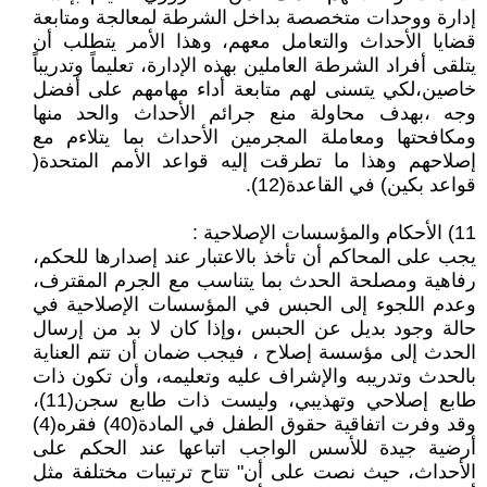
إدارة ووحدات متخصصة بداخل الشرطة لمعالجة ومتابعة
قضايا الأحداث والتعامل معهم، وهذا الأمر يتطلب أن
يتلقى أفراد الشرطة العاملين بهذه الإدارة، تعليماً وتدريباً
خاصين،لكي يتسنى لهم متابعة أداء مهامهم على أفضل
وجه ،بهدف محاولة منع جرائم الأحداث والحد منها
ومكافحتها ومعاملة المجرمين الأحداث بما يتلاءم مع
إصلاحهم وهذا ما تطرقت إليه قواعد الأمم المتحدة(
قواعد بكين) في القاعدة(12).
11) الأحكام والمؤسسات الإصلاحية :
يجب على المحاكم أن تأخذ بالاعتبار عند إصدارها للحكم،
رفاهية ومصلحة الحدث بما يتناسب مع الجرم المقترف،
وعدم اللجوء إلى الحبس في المؤسسات الإصلاحية في
حالة وجود بديل عن الحبس ،وإذا كان لا بد من إرسال
الحدث إلى مؤسسة إصلاح ، فيجب ضمان أن تتم العناية
بالحدث وتدريبه والإشراف عليه وتعليمه، وأن تكون ذات
طابع إصلاحي وتهذيبي، وليست ذات طابع سجن(11)،
وقد وفرت اتفاقية حقوق الطفل في المادة(40) فقره(4)
أرضية جيدة للأسس الواجب اتباعها عند الحكم على
الأحداث، حيث نصت على أن" تتاح ترتيبات مختلفة مثل