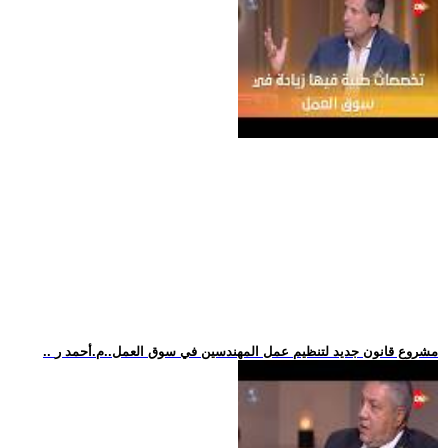
.. مشروع قانون جديد لتنظيم عمل المهندسين في سوق العمل..م.أحمد ر