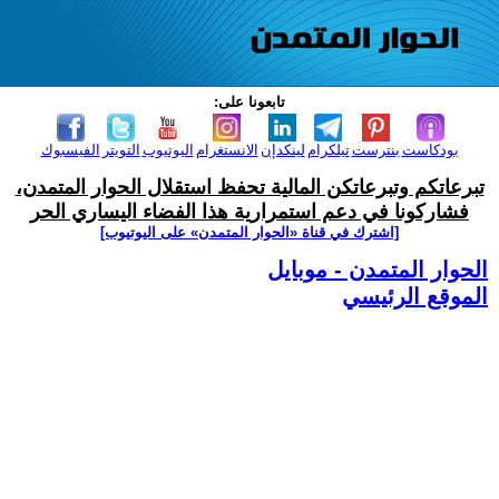
تابعونا على:
بودكاست
بنترست
تيلكرام
لينكدإن
الانستغرام
اليوتيوب
التويتر
الفيسبوك
تبرعاتكم وتبرعاتكن المالية تحفظ استقلال الحوار المتمدن،
فشاركونا في دعم استمرارية هذا الفضاء اليساري الحر
[اشترك في قناة ‫«الحوار المتمدن» على اليوتيوب]
الحوار المتمدن - موبايل
الموقع الرئيسي