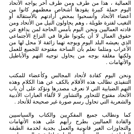
العمالية ، هذا من طرف ومن طرف أخر يواجه الأتحاد
اليوم حملة كبيرة يقودها أشخاص معظمهم كانوا من
أعضاء الأتحاد وأنسحبوا بمحض أرادتهم بالأستقالة أو
التغيب لفترة طويلة ، وهم يحاولون النيل من الأتحاد ومن
قادته العماليين ونحن اليوم بأمس الحاجة لمن يدافع عن
حقوق العمال لا أن يكونوا طرفا في النزاع الأجتماعي
الذي يعيشه البلد اليوم ويوجه تهما زائفة لا محل لها من
الأعراب ومثلما نعلم بأن الساحة مفتوحة للجميع للعمل
ولكنها مغلقة بوجه من يحاول توجيه التهم والأباطيل
والأتهامات .
ونحن اليوم كقادة لأتحاد المجالس وكأعضاء للمكتب
التنفيذي نطالب هذه الأقلام بالكف عن هذا الكلام وهذه
التهم الضبابية التي لا نعرف مصدرها ونؤكد على أن باب
الأتحاد مفتوح للتحاور والتشاور لا لألقاء العبارات الأدبية
والشعرية التي تحاول رسم صورة غير صحيحة للأتحاد .
كما ونطالب جميع المفكريين والكتاب والسياسيين
والقادة العماليين بطرح رأيهم على هذه الأتهامات
والتجاوزات الغير قانونية والعمل بجدية لخدمة الطبقة