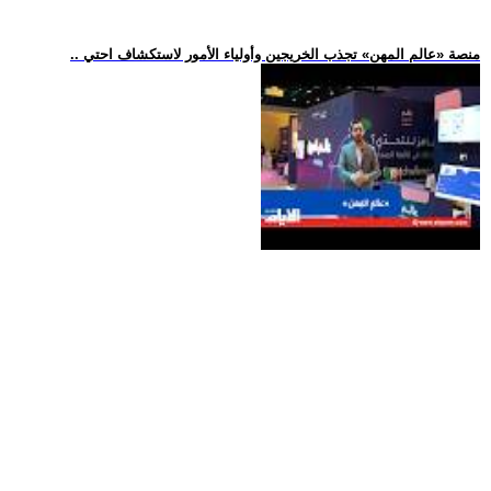
.. منصة «عالم المهن» تجذب الخريجين وأولياء الأمور لاستكشاف احتي