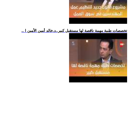
.. تخصصات طبية مهمة ناقصة لها مستقبل كبير..د.خالد أمين الأمين ا