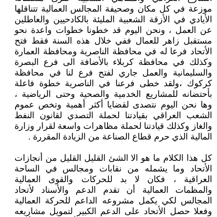
موزعة في كل مكان وصحيفة المجالس العمالية تتناقلها
الأيادي في الأزقة الشعبية المليئة بالكادحيين والعاطلين
عن العمل ، ونحن اليوم قد خطونا خطوات واعدة نحو
مستقبل زاهر للعمال ففي خلال هذه السنة فقط فتح
الأتحاد فرعا له في محافظة الناصرية ومحافظة العمارة
وكذلك في محافظة كربلاء بالأضافة الى فرع البصرة
والسليمانية والعمل جاري لفتح فرع لنا في محافظة
كركوك ،ولقد خطى فرعنا في الناصرية خطوة فاعلة
بأحتضانه للمشاريع الخدمية والصحية وحتى الرياضية ،
وها نحن اليوم نتصدى لقضايا أكثر أهمية وتخص عموم
الشعب العراقي بقيادتنا لحملة التصدي لقانون النفط
والغاز وكذلك قيادتنا لحملة مظاهرات واسعة لقرار وزارة
المالية الذي حرم قطاع الصناعة من الزيادة المقررة .
كل هذا الكلام ما هو الا الشئ القليل القليل من أنجازات
الأتحاد وما يشمله من نقابات ومجالس في الساحة
العراقية ، فكان لا بد للحركات والقوى العمالية
والمظمات العمالية أن تقدم الدعم والأسناد لأتحاد
المجالس لكي يكمل مشروعه الداعم للحركة العمالية
وفعلا حصل الأتحاد على الدعم الكبير لتمويل مشاريعه