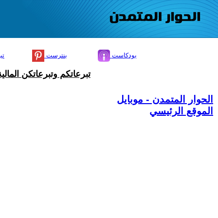
بودكاست
بنترست
تي
تبرعاتكم وتبرعاتكن المال
الحوار المتمدن - موبايل
الموقع الرئيسي