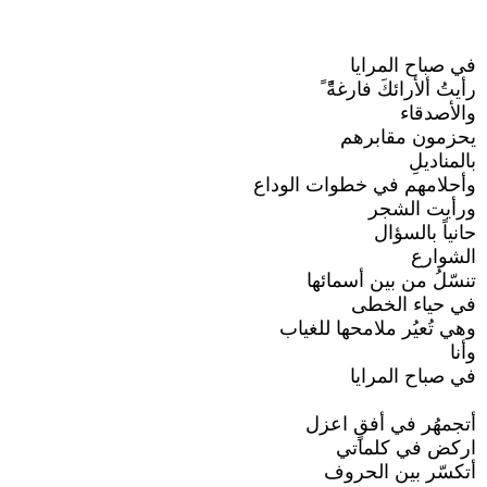
في صباح المرايا
رأيتُ ألأرائكَ فارغةًًً ً
والأصدقاء
يحزمون مقابرهم
بالمناديلِ
وأحلامهم في خطوات الوداع
ورأيت الشجر
حانياً بالسؤال
الشوارع
تنسّلُ من بين أسمائها
في حياء الخطى
وهي تُعيُر ملامحها للغياب
وأنا
في صباح المرايا
أتجمهُر في أفقٍ اعزل
اركض في كلماتي
أتكسّر بين الحروف