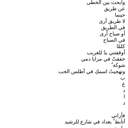
وابحث بين الخطى
عن طريق
حينما
لا طريق أرى
في الطريق
أو صباح أرى
في الصباح
كلمّا
أوقفتني يدٌ للغريب
خفقتْ في مرايا دمي
شوكة ٌ
وتهجيتُ اسمكِ في أطلس الحب
ب
غ
د
ا
د
فأراني
أتأبط ُ بغداد في شارع للرشيد