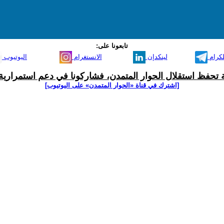
تابعونا على:
لكرام
لينكدإن
الانستغرام
اليوتيوب
ية تحفظ استقلال الحوار المتمدن، فشاركونا في دعم استمرارية 
[اشترك في قناة ‫«الحوار المتمدن» على اليوتيوب]