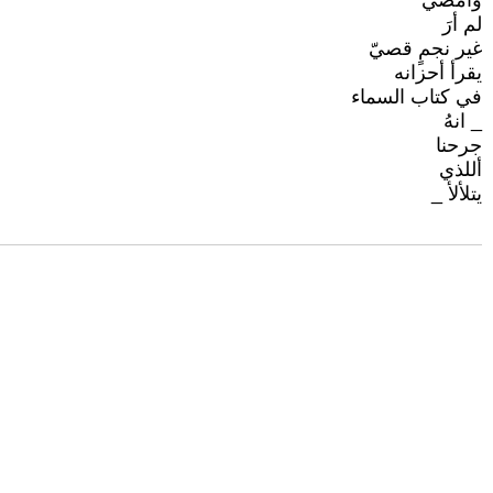
وامضي
لم أرَ
غير نجمٍ قصيّ
يقرأ أحزانه
في كتاب السماء
_ انهُ
جرحنا
أللذي
يتلألأ _