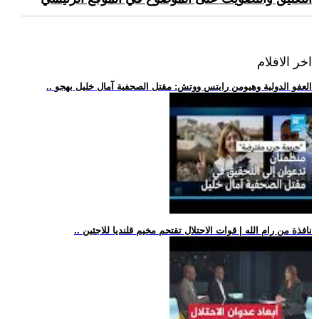
اخر الافلام
.. العفو الدولية وهيومن رايتس ووتش: مقتل الصحفية آمال خليل بهجو
.. نافذة من رام الله | قوات الاحتلال تقتحم مخيم قلنديا للاجئين