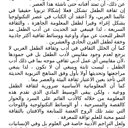
عن ذلك- أن تمتد أفنانه حتى ناشئة هذا العصر .
إن ثقافة الطفل تشكل فعلا إشكالا تربويا حقيقيا في
عالمنا العربي، ولا أعتقد أن الكتاب في عصر التكنولوجيا
يشكل إغراء وفيرا لطفل المعلومة الجاهزة ، والثقافة
السريعة ، لذا فينبغي عند الحديث عن أدب الطفل مد
النظر للبحث عن مواد وأوعية ووسائط ثقافية أكثر جاذبية
وخفة لطفل القرن الحادي والعشرين .
كما أن الخلل الثقافي في أدب وثقافة الطفل العربي لا
يرجع لعدم وجود مقاييس لأدب الطفل بل في جمودها
،لأن مقاييس أي عمل أدبي ثقافي موجه بما في ذلك أدب
الطفل ، ليست ثابتة وينبغي أن لا تكون ، لذا ينبغي
مراجعتها وتحديثها أولا بأول وفق المناهج التربوية الحديثة
التي تأخذ بعين الاعتبار ثقافة البيئة والعصر معا .
كما أن المعلوماتية الأساسية ضرورية لثقافة الطفل
ووعيه ، ولكن يبقى الوسيط المادي الذي تقدم هذه
المعلومة من خلاله كالأدب القائم على السرد والحوار
كالقصة والمسرحية ، أو الوسائط التكنولوجية واللوحات
التي تشد تلك الروح الغضة للمتابعة والافتتان بالثقافة
لتنمو محبة للعلم تواقة للمعرفة .
ولعل التراجم الأدبية خاصة في العلوم بل وفي الإنسانيات