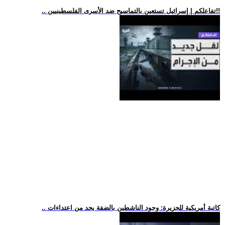
.. تفاعلكم | إسرائيل تستعين بالتماسيح ضد الأسرى الفلسطينيين!!
.. كاتبة أمريكية للجزيرة: وجود الناشطين بالضفة يحد من اعتداءات