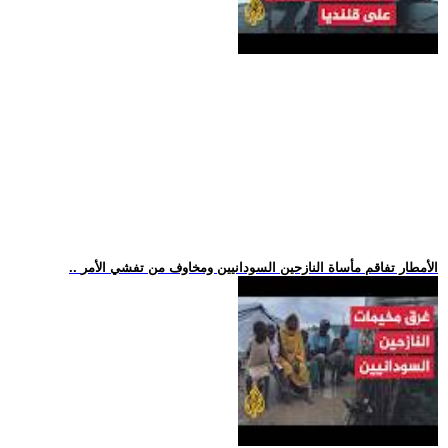
.. الأمطار تفاقم مأساة النازحين السودانيين ومخاوف من تفشي الأمر