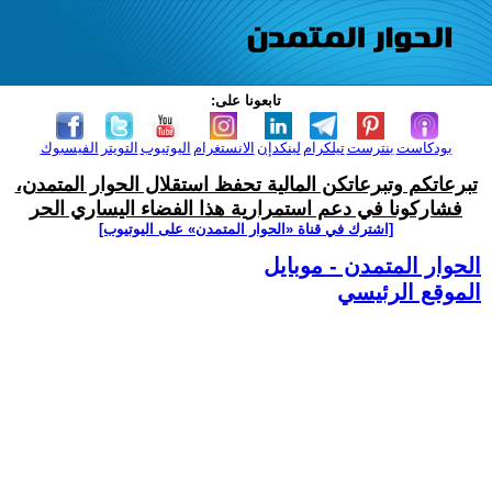
تابعونا على:
بودكاست
بنترست
تيلكرام
لينكدإن
الانستغرام
اليوتيوب
التويتر
الفيسبوك
تبرعاتكم وتبرعاتكن المالية تحفظ استقلال الحوار المتمدن،
فشاركونا في دعم استمرارية هذا الفضاء اليساري الحر
[اشترك في قناة ‫«الحوار المتمدن» على اليوتيوب]
الحوار المتمدن - موبايل
الموقع الرئيسي