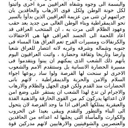
والبسمة الى وجوه وشفاه العراقيين مرة اخرى واثبتوا
لكل خونة الوطن ولكل قوى الارهاب والحاقدين بان
جرائمهم لن تثنى من عزيمة العراقيين الذين بدأوا بالسير
نحو الديمقراطية وبناء الوطن الغالى من جديد بعد حقب
وعهود الظلام التى مرت به ، ان المنتخب العراقى قد
اعاد اللحمة الى الجسد العراقى فها هى الاحتفالات
والكرنفالات ومسيرات الفرح تعم العراق هذا المساء فى
جنوبه وشماله وشرقه وغربه لانه انتصار للعراق شعبا
وارضا وتأريخا وثقافة وحضارة ، واثبت العراقيون اليوم
بانهم ذلك الشعب الذى يمكنهم ان يبنوا ويتقدموا فى
مسيرة الحضارة الانسانية بل وستتقدم الامم والشعوب
الاخرى لو سنحت لها الفرصة ولوا ساد ربوعها اجواء
السلام والامن والحرية والديمقراطية ، لانهم بانى
الحضارات منذ القدم ولكن قوى الجهل والظلام والارهاب
والاجرام لن تدع لهذا الشعب ان يستقر على وضع امن
لان اعدائها يدركون كم من القوى الخارقة والذهنية الفذة
والعبقرية يمتلكها العراقى اذا ما وجد الفرصة لان يتحول
الى البناء والتطور والتقدم ويبقى بعيدا عن الحروب
والكوارث والمأساة التى يجلبها له اعداءه من الحاقدين
والعنصريين والشوفينيين والارهابيين لانهم مدركين قوة