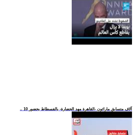
.. 10 آلاف متسابق ماراثون -القاهرة مهد الحضارة- بالفسطاط بحضور