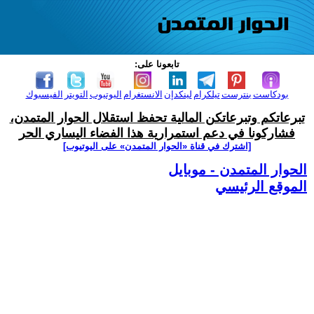
تابعونا على:
بودكاست
بنترست
تيلكرام
لينكدإن
الانستغرام
اليوتيوب
التويتر
الفيسبوك
تبرعاتكم وتبرعاتكن المالية تحفظ استقلال الحوار المتمدن،
فشاركونا في دعم استمرارية هذا الفضاء اليساري الحر
[اشترك في قناة ‫«الحوار المتمدن» على اليوتيوب]
الحوار المتمدن - موبايل
الموقع الرئيسي