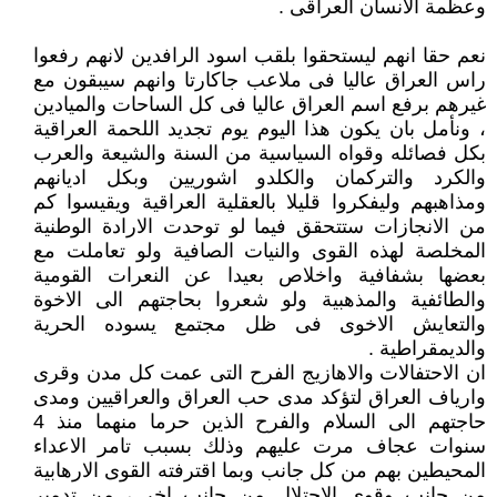
وعظمة الانسان العراقى .
نعم حقا انهم ليستحقوا بلقب اسود الرافدين لانهم رفعوا
راس العراق عاليا فى ملاعب جاكارتا وانهم سيبقون مع
غيرهم برفع اسم العراق عاليا فى كل الساحات والميادين
، ونأمل بان يكون هذا اليوم يوم تجديد اللحمة العراقية
بكل فصائله وقواه السياسية من السنة والشيعة والعرب
والكرد والتركمان والكلدو اشوريين وبكل اديانهم
ومذاهبهم وليفكروا قليلا بالعقلية العراقية ويقيسوا كم
من الانجازات ستتحقق فيما لو توحدت الارادة الوطنية
المخلصة لهذه القوى والنيات الصافية ولو تعاملت مع
بعضها بشفافية واخلاص بعيدا عن النعرات القومية
والطائفية والمذهبية ولو شعروا بحاجتهم الى الاخوة
والتعايش الاخوى فى ظل مجتمع يسوده الحرية
والديمقراطية .
ان الاحتفالات والاهازيج الفرح التى عمت كل مدن وقرى
وارياف العراق لتؤكد مدى حب العراق والعراقيين ومدى
حاجتهم الى السلام والفرح الذين حرما منهما منذ 4
سنوات عجاف مرت عليهم وذلك بسبب تامر الاعداء
المحيطين بهم من كل جانب وبما اقترفته القوى الارهابية
من جانب وقوى الاحتلال من جانب اخر ، من تدمير