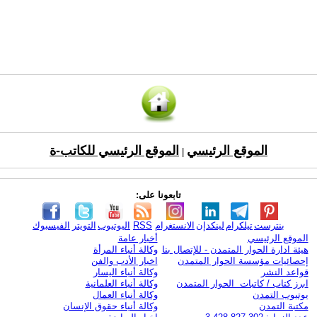
الموقع الرئيسي
الموقع الرئيسي للكاتب-ة
|
تابعونا على:
بنترست
تيلكرام
لينكدإن
الانستغرام
RSS
اليوتيوب
التويتر
الفيسبوك
الموقع الرئيسي
أخبار عامة
هيئة ادارة الحوار المتمدن - للإتصال بنا
وكالة أنباء المرأة
إحصائيات مؤسسة الحوار المتمدن
اخبار الأدب والفن
قواعد النشر
وكالة أنباء اليسار
ابرز كتاب / كاتبات الحوار المتمدن
وكالة أنباء العلمانية
يوتيوب التمدن
وكالة أنباء العمال
مكتبة التمدن
وكالة أنباء حقوق الإنسان