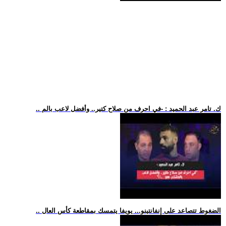
.. ك. تامر عبد الحميد : -في احرف من صلاح كتير.. وأفضل لاعب بالم
.. الضغوط تتصاعد على إنفانتينو... يويفا يتمسك بمقاطعة كأس العال