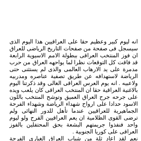
انه ليوم كبير وعظيم حقا على العراقيين هذا اليوم الذى
سيسجل فى صفحة من صفحات التاريخ الرياضى للعراق
ان فوز المنتخب العراقى ببطولة الامم الاسيوية الرابعة
قد فاقت كل التوقعات نظرا لما يواحهه العراق من حرب
مدمرة على يد الارهاب العالمى والذى لم يستثنى حتى
الرياضة لاستهدافه عن طريق تصفية عناصره ومدربيه
ولاعبيه . انه يوم العرس العراقى الغالى وقد ذكرتنا اليوم
بالاغنية العراقية حقا ان المنتخب العراقى كان يلعب ويده
على جرحه جرح العراق العميق وتوشح المنتخب باللون
الاسود حدادا على ارواح شهداء الرياضة وشهداء الفرحة
الجماهيرية للعراقيين عندما تأهل للدور النهائى ولم
ترضى القوى الظلامية ان يعم العراقيين الفرح ولو ليوم
واحد فنفذوا جريمتهم البشعة بحق المحتفلين بالفوز
العراقى على كوريا الجنوبية .
نعم لقد اعاد ثلة من شباب العراق الغيارى الفرحة