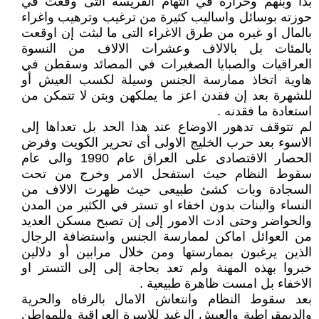
بدأ وبنهم وحرارة في التهام الفريسة التى وقعت في
حوزته بوسائل واساليب كثيرة من ترغيب وترهيب واغراء
بالمال او غيره من طرق الاغراء التى ما لبثت إن اوقعت
بالمئات بل بالالاف وعشرات الالاف من النسوة
العراقيات والصبايا الصغيرات في المصائد وسقطن في
هاوية اتخاذ ممارسة الجنس وسيلة لكسب العيش أو
للشهرة بعد إن فقدن اعز ما يملكهن وبتن لا تتمكن من
استعادة ما فقدنه .
لم تتوقف تدهور الاوضاع عند هذا الحد بل تعداها إلى
الاسوء بعد حرب الخليج الاولى أى تحرير الكويت وفرض
الحصار الاقتصادى على العراق عام 1990 والى عام
سقوط النظام حيث استفحل الامر وخرج من تحت
السجادة وبات كشئ طبيعى حيث ظهرت الالاف من
النساء والبنات بدون اخفاء او تستر في الكثير من المدن
والحواضر وحتى ادت الامور إلى إن تصبح مسكن العديد
من العوائل اماكن لممارسة الجنس واستضافة الرجال
الذين يرغبون بممارستها ومن خلال مرابين أو دلالين
خبروا بهذه المهنة ولم تعد بحاجة إلى إلى التستر او
الاخفاء بل امست ظاهرة طبيعية .
بعد سقوط النظام وانتعاش الامال بالرفاه والحرية
والديمقراطية والعيش الرغيد للاسرة العراقية وللمواطن