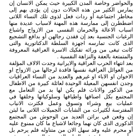
والحواضر وخاصة المدن الكبيرة حيث يمكن الانسان إن
يمارس الكثير من هذه الحالات دون إن يؤدى بهم إلى
مخاطر اجتماعية أو ردات فعل لذوى تلك النساء اللاتى
اضططرن إلى ممارسة هذه المهنة لاسباب عديدة منها
اسباب الاعالة والحرمان النفسى من الازواج واشباع
الرغبات الجنسية بعد إن فقدن رجالهن أو بدافع التشجيع
الذى كانت تمارسه اجهزة السلطة الدكتاتورية والتى
كانت تبغى من ورائه تفكيك الاسرة العراقية المعروفة
والمتمتعة بالعفة والنزاهة النفسية .
بعد انتهاء الحرب العراقية والايرانية وجدت الالاف المؤلفة
من العوائل العراقية نفسها فاقدة لرجالها من الازواج او
الاخوان او الاباء او غيرهم والعديد من النساء العراقيات
وجدن انفسهن المعيلة الوحيدة لعائلة كبيرة من الاطفال
من الذكور والاناث فلم يكن لها بد من التعامل مع
المجتمع بكل اصنافها واطيافها وسلوكياتها وخلقها في
عمليات بيع وشراء وتسوق وعمل فكثرت الانياب
المفترسة لكثيرات من الشابات الجميلات اللاتى ما لبثن
إن وقعن في براثن العديد من الوحوش من المجتمع
الذكورى الذى كان نهما وجائعا لاشباع ما كان ممنوع عليه
أو محرم عليه وقد سهل الان من متناوله فلم يرحم بل