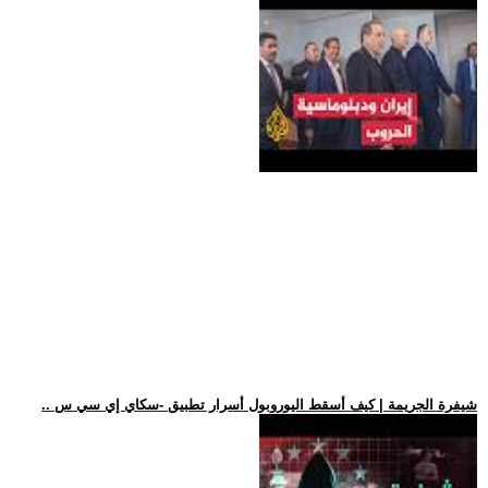
.. شيفرة الجريمة | كيف أسقط اليوروبول أسرار تطبيق -سكاي إي سي س