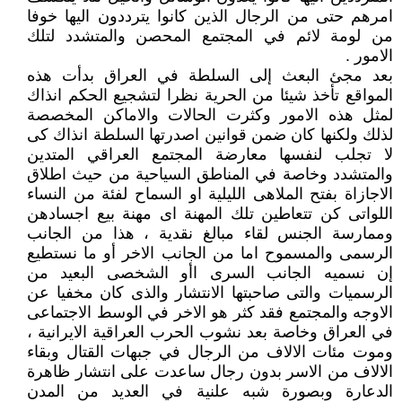
امرهم حتى من الرجال الذين كانوا يترددون اليها خوفا
من لومة لائم في المجتمع المحصن والمتشدد لتلك
الامور .
بعد مجئ البعث إلى السلطة في العراق بدأت هذه
المواقع تأخذ شيئا من الحرية نظرا لتشجيع الحكم انذاك
لمثل هذه الامور وكثرت الحالات والاماكن المخصصة
لذلك ولكنها كان ضمن قوانين اصدرتها السلطة انذاك كى
لا تجلب لنفسها معارضة المجتمع العراقي المتدين
والمتشدد وخاصة في المناطق السياحية من حيث اطلاق
الاجازاة بفتح الملاهى الليلية او السماح لفئة من النساء
اللواتى كن تتعاطين تلك المهنة اى مهنة بيع اجسادهن
وممارسة الجنس لقاء مبالغ نقدية ، هذا من الجانب
الرسمى والمسموح اما من الجانب الاخر أو ما نستطيع
إن نسميه الجانب السرى اأو الشخصى البعيد من
الرسميات والتى صاحبتها الانتشار والذى كان مخفيا عن
الاوجه والمجتمع فقد كثر هو الاخر في الوسط الاجتماعى
في العراق وخاصة بعد نشوب الحرب العراقية الايرانية ،
وموت مئات الالاف من الرجال في جبهات القتال وبقاء
الالاف من الاسر بدون رجال ساعدت على انتشار ظاهرة
الدعارة وبصورة شبه علنية في العديد من المدن