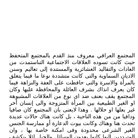
المجتمع العراقي معروف منذ القدم بالمجتمع المتحفظ
حيث كانت تسوده العلاقات الاجتماعية التىاستمدت من
العادات والتقاليد العشائرية والمستندة إلى تعاليم وسنن
الاديان السماوية والتى كانت متشددة نوعا ما فيما يتعلق
بالمرأة والاسرة والتى حافظت على العفة والنزاهة فيما
كان يعرف انذاك بشرف العائلة والمحافظة عليها وكان
المجتمع يقف بعنف ضد اى نوع من العلاقات المشبوهة
او الغير الطبيعية بين المرأة المتزوجة والى إنسان أخر
غير بعلها او حلالها . وهذا لايعنى بان المجتمع كان صافيا
ودافيا من من هذه الناحية ، بل كانت هناك حالات عديدة
تحدث هنا وهناك وكانت بيوت الدعارة أو ممارسة الجنس
الغير الشرعى محدودة وفى امكنة خاصة بها ، وان
المترددين اليها كانوا يعدون الوسائل والحيل لئلا ينكشف