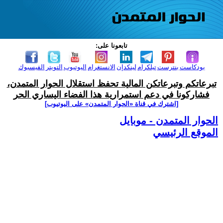
تابعونا على:
بودكاست
بنترست
تيلكرام
لينكدإن
الانستغرام
اليوتيوب
التويتر
الفيسبوك
تبرعاتكم وتبرعاتكن المالية تحفظ استقلال الحوار المتمدن،
فشاركونا في دعم استمرارية هذا الفضاء اليساري الحر
[اشترك في قناة ‫«الحوار المتمدن» على اليوتيوب]
الحوار المتمدن - موبايل
الموقع الرئيسي