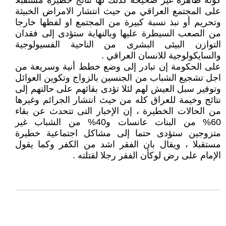
كونه ظاهرة غير صحيحة كذلك لها نتائج خطيرة مستقبلا
على المجتمع العراقي من حيث انتشار الامراض الخبيثة
وتحريم أو نبذ نسبة كبيرة من المجتمع او لفظها خارجا
من الصعب السيطرة عليها وبالنهاية ستؤدى إلى فقدان
التوازن البيئى البشرى من الناحية الفسيولوجية
والسايكولوجية للانسان العراقي .
على الحكومة إن تبادر إلى وضع خطط أنية وسريعة من
اجل تشجيع الشباب من الجنسين بالزواج وتكوين العوائل
وتوفير سبل العيش لهم لئلا تؤدى بقائهم على حالتهم إلى
نتائج وخيمة للعراق كله من حيث انتشار الجرائم وغيرها
من الحالات الخطيرة ، إن الإخبار التى تتحدث عن بقاء
60% من البنات عانسات و40% من الشباب غير
متزوجين ستؤدى حتما إلى مشاكل اجتماعية خطيرة
مستقبلا ، ويقال بان الفقر اشد من الكفر وكما يقول
الإمام على رض لوكأن الفقر رجلا لقتلته .