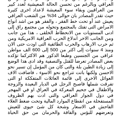
العراقي وبالرغم من تحسن الحالة المعيشية لعدد كبير
من العراقيين وبقاء سوء المعيشة لاعداد اخرى كثيرة
حيث تقدر المصادر بان حوالى 34% من الشعب العراقي
يعيش عند أو تحت خط الفقر ، والفقر هو من اشد انواع
الامراض التى تفتك بالمجتمع وتحوله من مجتمع راق إلى
ادنى المستويات من الانحطاط الخلقى ، هذا من جانب
ومن الجانب الاخر اندلاع الحرب العراقية الامريكية ومن
ثم حرب الارهاب والحرب الطائفية التى اودت حتى الان
ومنذ 4 سنوات إلى اكثر من 500 إلى 600 الف مواطن
عراقى من الجنسين وطبعا الذكور هم الاكثركما تؤكده
بعض المصادر تعرضا للقتل والتصفية وقد ادى هذا الوضع
إلى زيادة الطين بلة والتى كان من المؤمل إن تسير نحو
الاحسن ولكنها باتت تتراجع نحو الاسوء ، فاضافت الاف
العوائل الاخرى إلى قائمة العائلات المتفككة او التى
تفرقت شملها فاصبح الرجل في الديار البعيدة والزوجة
والاطفال في جحيم المعركة في العراق او في المهجر
في دول الجوار العراقي والتى ادت بهم الظروف
المستفحلة من انقطاع الموارد المالية وتحت ضغط الغلاء
الفاحش في الاسعار وشحة كل شئ حيوى للعيش
وتعرضهم للبؤس والفاقة والحرمان من حق الحياة