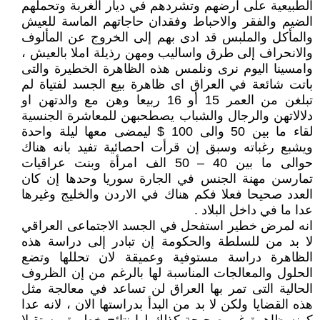
الطبيعية على ارضهم وتشردهم في ديار الغربة وتحملهم
الضيم والفقر والاحباط وفقدان حاجاتهم الماسة للعيش
والمأكل والملبس قد ادى بهم إلى الخروج عن المألوف
والانحراف إلى طرق واساليب ومهن رذيلة املا بالعيش ،
وامسينا اليوم نرى ونلمس هذه الظاهرة الخطيرة والتى
باتت شائعة في العراق اى ظاهرة بيع الجسد لفتياة لم
تبلغن من العمر 15 أو 16 ربيعا وهن مع والدتهن او
دلالاتهن والرجال والشباب يصطحبهن للمعاشرة الجنسية
لقاء ما بين 50 والى 100 $ ليمضى معها ليلة واحدة
ويشبع رغباته وسبق إن قرأت احصائية تفيد بانه هناك
حوالى ما بين 40 – 50 الف امرأة وبنت عراقيات
تمارسن مهنة الجنس في الجارة سوريا وحدها إن كان
العدد صحيحا فعلا فكم هناك في الاردن والخليج وغيرها
عدا ما في داخل البلاد .
انه لمرض خطير استفحل في الجسد الاجتماعى العراقي
لا بد من للسلطة والحكومة إن تبادر إلى دراسة هذه
الظاهرة دراسة مستوفية وعميقة لان تحللها وتضع
الحلول والمعالجات المناسبة لها بالرغم من إن الظروف
الحالية التى تمر بها العراق لن تساعد في معالجة مثل
هذه القضايا ولكن لا بد من البدأ بدراستها الان ، لانه عدا