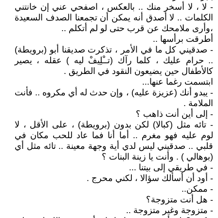
- لا ، لا أسخر منك .. بالعكس ، اصفحي عني إن خانتني
الكلمات .. لا أصدق أنه يمكن أن تجمعنا الصدف السعيدة
،وأرى ملامحك عن قرب حتى لو لم أتكلم ..
أطرقت برأسها ..
- صدقيني كل ما في الأمر ، تذكرت صديقنا أبو (برويطة)
.. حرام عليك ، كلما رآك (تــْلِيفْ ليه ) عقله ، يصير
كالأطفال حين يضيعون النقود في الطريق .
ابتسمت رغما عنها...
- يبدو أنك (عزيزة عليه) ، وإن حدث له أي مكروه .. فأنت
الملامة .
- إلى أين أنت ذاهب ؟
- تائه مثل (كبالا) لكن بدون (برويطة) ، على الأقل ، لا
لوم عليه فهو مغرم .. أما أنا فما عاد للحب مكان في
قلبي .. صدقيني ليس لدي أية وجهة معينة .. تائه مثل أي
(بوهالي ) . وأنت يا زينة البنات ؟
- في طريقي إلى بيتنا ...
- أود أن أسألك سؤالا ، لكني محرج .
- ممكن..
- هل أنت متزوجة؟
- متزوجة وغير متزوجة ..