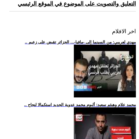
التعليق والتصويت على الموضوع في الموقع الرئيسي
اخر الافلام
.. مهدي لعريبي: من السينما إلى -مافيا-... الجزائر تقبض على زعيم
.. محمد علام وهيثم سعيد: ألبوم محمد عدوية الجديد استكمالا لنجاح