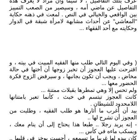
عرف بتلك التفاصيل ، لا سيما وأن مراد لا يعرف هذه
التفاصيل عن ماضي أمه ، وسيصير من الصعب التمييز
بين الواقعي والخيالي في النص . لمعت في ذهنه حكاية
"المعاشي" عن أحداث مشابهة لامرأة شبقة في الدوار
وحكايته مع أحد الفقهاء ...
( وفي اليوم التالي طلب منها الفقيه المبيت في بيته ، و
اقترحت عليها العجوز أن تخبر زوجها أن أختها في حالة
مخاض ، ويجب أن تكون بجانبها ، و سيرفض الزوج فكرة
الحضور معها ...
ولم تحس إلا وهي تمطرها بقبلات ممتنة ...
كانت العجوز تبتسم في خبث ، كأنما تعبر بامتنانها
اللامحدود للشيطان .
بيد أن أغرب ما أثارها هو طلب الفقيه ، وطلبت من
العجوز أن تشرح لها ..
- إنه يريد رجلا .. طبعا هذا يحتاج إلى أن ينام معك ،
ويسكب ماءه في كأس ...
كان يبدو لها غريبا ما تسمعه ، أحست بوخز في قلبها ..