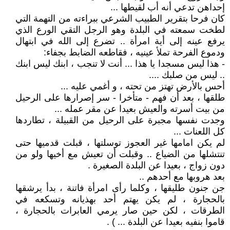
إحداهن تدعي أنه أب لقيطها ...
كان فرحا بتقرير الطبيب الشرعي ببراءته من التهمة التي
لطخت سمعته في البلدة وهو الرجل التقي الورع الذي
يرفع عينه إلى أية امرأة .. تضرع إلى الله في ابتهال
ودموع الفرحة تملأ عينيه ، فقاطعه الضابط بجفاء:
- هذا ليس مسجدا يا هذا ... أنت لا تنجب ، ابنك ليس ابنك
.. ليس من صلبك ....
أحس بالأرض تهتز من تحته ، و أغمي عليه ...
طلقها ، بعد أن فهم - متأخرا - سر إصرارها على الرحيل
من بيت أسرته والعيش بعيدا عن مقر عمله ...
وجدت نفسها مجبرة على الرحيل من القبيلة ، تطاردها
كل اللعنات ...
لم يكن امامها غير العجوز توسلتها ، قبلت قدميها حتى
تنتشلها من الضياع .. وقبلت أن تعيش مع أخيها ولو من
دون زواج ، بعيدا عن البلدة الصغيرة .
بعد هروبها مع أحدهم ..
جن جنون طليقها ، وكلما رأى امرأة فاتنة ، بدأ يرشقها
بالحجارة ، لم يكن يهتم أحد بهذيانه وتسكعه في
الطرقات ، لكن حين صار يرمي العابرات بالحجارة ،
قاموا بنفيه بعيدا عن البلدة ... ) .