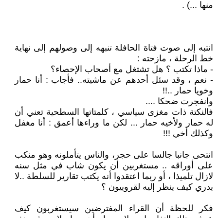
منها ...) .
انتبه إلى صوت فتاة الحافلة تنبهه إلى وصولهم إلى نهاية
خط الرحلة ، مازحته :
- ماذا تكتب ؟ هل تشتغل مع أصحاب الإحصاء؟
- نعم ، وقد سئل أحدهم عن ماشيته.. فأجاب : أنا حمار
وخويا حمار ..!!
وانفجرت ضحكا ....
فالنكتة ذات مغزى سياسي ، كلمتاتها السطحية تعني أن
له حمار ولأخيه حمار ... لكن ما وراءها أعمق : أنا مغفل
وكذلك أخي !!!
انتحى جانبا جالسا على حجر، والناس يتأملونه وهو منكب
على أوراقه .. مستغربين أن يكون شاب في مثل سنه
لازال تلميذا ، أو ربما اعتقدوا أنه يكتب تقارير للسلطة ..لا
يدري كيف ينظر إليه لقروييون ؟
فكر للحظة أن القراء المفترضين سيستغربون كيف