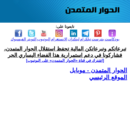
تابعونا على:
بودكاست
بنترست
تيلكرام
لينكدإن
الانستغرام
اليوتيوب
التويتر
الفيسبوك
تبرعاتكم وتبرعاتكن المالية تحفظ استقلال الحوار المتمدن،
فشاركونا في دعم استمرارية هذا الفضاء اليساري الحر
[اشترك في قناة ‫«الحوار المتمدن» على اليوتيوب]
الحوار المتمدن - موبايل
الموقع الرئيسي