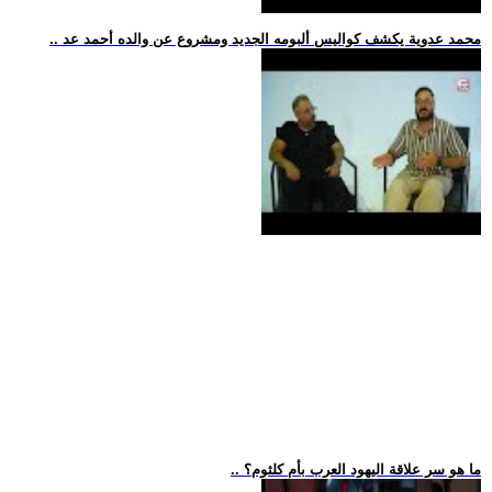
.. محمد عدوية يكشف كواليس ألبومه الجديد ومشروع عن والده أحمد عد
.. ما هو سر علاقة اليهود العرب بأم كلثوم؟