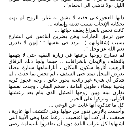
الليل ،ولا تذهبي الى الحمام" .
دلتها العجوزعلى فقيه لا يشق له غبار، الزوج لم يهتم
بحكاية الإنجاب بسبب تدينه وإيمانه ...
كانت تحس بالفراغ يغلف حياتها ...
حين ترمق الجارات وهن يضربن أبناءهن في الشارع
بسبب (شقاواتهم ).. تردد في نفسها " : إنهن لا يقدرن
نعم الله عز وجل " .
لم تصارح زوجها برغبتها في زيارة الفقيه حتى لا يتهمها
بالتخلف والإيمان بالخرافات .. حينما ولجا ذلك الزقاق
الرهيب أثارها سكون المكان ، أثارانتباهها ستارة بيضاء
بعرض المحل تمتد حتى السقف ، لم تحس بما حدث ، لم
تتذكر أي شيء غير رائحة بخور خانق ، وجه عجوز كريه
بلحية بيضاء ، طويل القامة ، ضخم البينان ، وجدت نفسها
تقارن بينه وبين زوجها الضئيل الذي ينام بعد رعشتها
الأولى، ويتركها على الجمر ..
كل ما تتذكره أنها غابت عن الوعي ...
وأحست بالأرض تدور من حولها وهي تكتشف أنها عارية ،
صعقت ، أدركت أنها اغتصبت .. رغما عنها وهي الأبية التي
اشتهاها كل عزاب البلدة دون أن يظفروا بابتسامة رضى