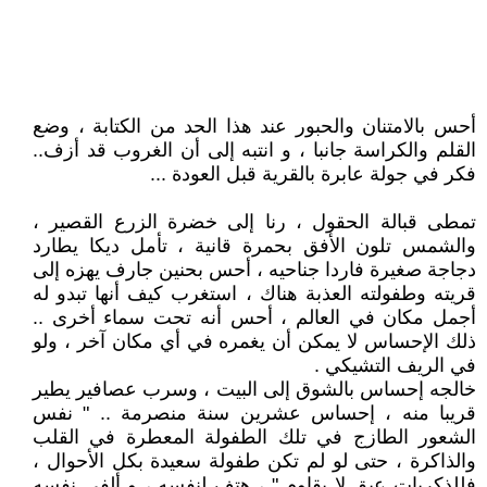
أحس بالامتنان والحبور عند هذا الحد من الكتابة ، وضع
القلم والكراسة جانبا ، و انتبه إلى أن الغروب قد أزف..
فكر في جولة عابرة بالقرية قبل العودة ...
تمطى قبالة الحقول ، رنا إلى خضرة الزرع القصير ،
والشمس تلون الأفق بحمرة قانية ، تأمل ديكا يطارد
دجاجة صغيرة فاردا جناحيه ، أحس بحنين جارف يهزه إلى
قريته وطفولته العذبة هناك ، استغرب كيف أنها تبدو له
أجمل مكان في العالم ، أحس أنه تحت سماء أخرى ..
ذلك الإحساس لا يمكن أن يغمره في أي مكان آخر ، ولو
في الريف التشيكي .
خالجه إحساس بالشوق إلى البيت ، وسرب عصافير يطير
قريبا منه ، إحساس عشرين سنة منصرمة .. " نفس
الشعور الطازج في تلك الطفولة المعطرة في القلب
والذاكرة ، حتى لو لم تكن طفولة سعيدة بكل الأحوال ،
فللذكريات عبق لا يقاوم " ، هتف لنفسه ، و ألفى نفسه