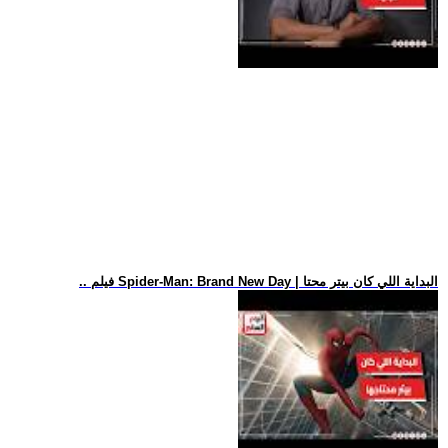
.. فيلم Spider-Man: Brand New Day | البداية اللي كان بيتر محتا