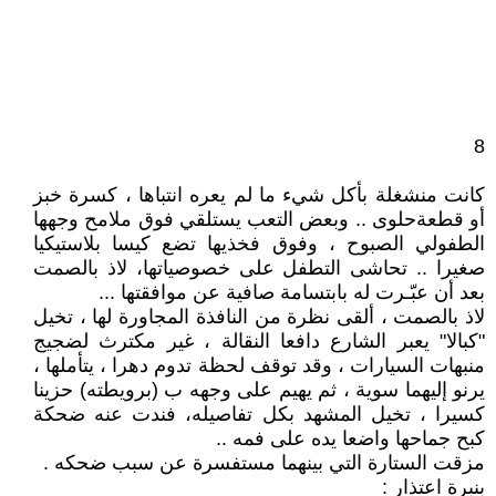
8
كانت منشغلة بأكل شيء ما لم يعره انتباها ، كسرة خبز
أو قطعةحلوى .. وبعض التعب يستلقي فوق ملامح وجهها
الطفولي الصبوح ، وفوق فخذيها تضع كيسا بلاستيكيا
صغيرا .. تحاشى التطفل على خصوصياتها، لاذ بالصمت
بعد أن عبّـرت له بابتسامة صافية عن موافقتها ...
لاذ بالصمت ، ألقى نظرة من النافذة المجاورة لها ، تخيل
"كبالا" يعبر الشارع دافعا النقالة ، غير مكترث لضجيج
منبهات السيارات ، وقد توقف لحظة تدوم دهرا ، يتأملها ،
يرنو إليهما سوية ، ثم يهيم على وجهه ب (برويطته) حزينا
كسيرا ، تخيل المشهد بكل تفاصيله، فندت عنه ضحكة
كبح جماحها واضعا يده على فمه ..
مزقت الستارة التي بينهما مستفسرة عن سبب ضحكه .
بنبرة اعتذار :