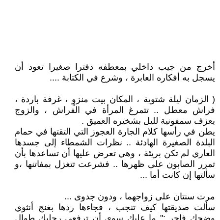
أخرج من جيب داخلي بمعطفه دفترا صغيرا تعود أن
يسجل به أفكاره العابرة ، وشرع في الكتابة ....
( الزمان ليلة شتوية ، المكان بيت منزوٍ ، غرفة باردة ،
فراش معطل .. تتمرغ المرأة في الفراش ، والزوج
يعزف سمفونية لليل بشخيره العميق .
يطن في رأسها كلام الجارة العجوز التي التقتها في حمام
البلدة الصغيرة الهادئة .. نظرات الشمطاء إلى جسدها
العاري لم تكن بريئة ، وهي تعرض عليها أن تساعدها بأن
تمرر الصابون على ظهرها .. فشرعت تتغزل بمفاتنها ،و
سألتها إن كانت أما ...
مرت سنتان على زواجهما ، ودون جدوى ...
سألت صديقتها كيف تنجب ، فجاءها ردها بغنج أنثوي
وضحك فاجر :" ما عليك سوى أن ترفعي رجليك طوال