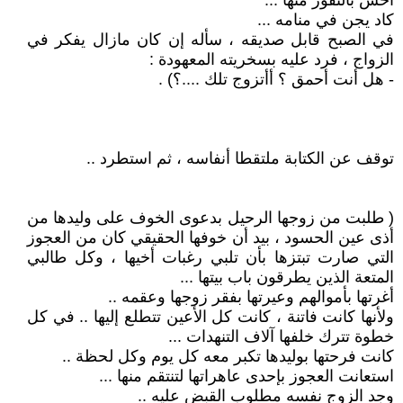
أحس بالنفور منها ...
كاد يجن في منامه ...
في الصبح قابل صديقه ، سأله إن كان مازال يفكر في
الزواج ، فرد عليه بسخريته المعهودة :
- هل أنت أحمق ؟ أأتزوج تلك ....؟) .
توقف عن الكتابة ملتقطا أنفاسه ، ثم استطرد ..
( طلبت من زوجها الرحيل بدعوى الخوف على وليدها من
أذى عين الحسود ، بيد أن خوفها الحقيقي كان من العجوز
التي صارت تبتزها بأن تلبي رغبات أخيها ، وكل طالبي
المتعة الذين يطرقون باب بيتها ...
أغرتها بأموالهم وعيرتها بفقر زوجها وعقمه ..
ولأنها كانت فاتنة ، كانت كل الأعين تتطلع إليها .. في كل
خطوة تترك خلفها آلاف التنهدات ...
كانت فرحتها بوليدها تكبر معه كل يوم وكل لحظة ..
استعانت العجوز بإحدى عاهراتها لتنتقم منها ...
وجد الزوج نفسه مطلوب القبض عليه ..