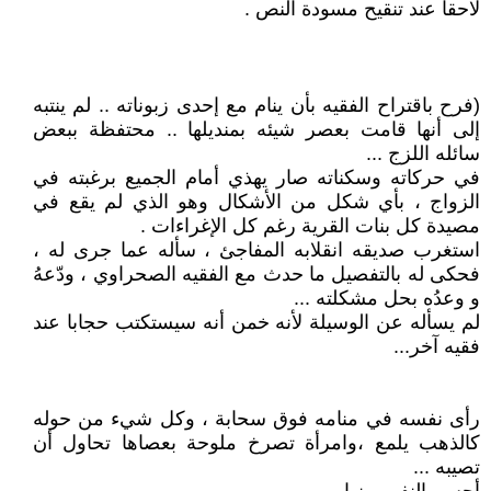
لاحقا عند تنقيح مسودة النص .
(فرح باقتراح الفقيه بأن ينام مع إحدى زبوناته .. لم ينتبه
إلى أنها قامت بعصر شيئه بمنديلها .. محتفظة ببعض
سائله اللزج ...
في حركاته وسكناته صار يهذي أمام الجميع برغبته في
الزواج ، بأي شكل من الأشكال وهو الذي لم يقع في
مصيدة كل بنات القرية رغم كل الإغراءات .
استغرب صديقه انقلابه المفاجئ ، سأله عما جرى له ،
فحكى له بالتفصيل ما حدث مع الفقيه الصحراوي ، ودّعهُ
و وعدُه بحل مشكلته ...
لم يسأله عن الوسيلة لأنه خمن أنه سيستكتب حجابا عند
فقيه آخر...
رأى نفسه في منامه فوق سحابة ، وكل شيء من حوله
كالذهب يلمع ،وامرأة تصرخ ملوحة بعصاها تحاول أن
تصيبه ...