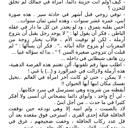
- كيف؟ولم أنت حزينة دائما، امرأة في جمالك لم تخلق
للحزن ؟
- توفي زوجي قبل أشهر في حادثة سير . هذه صورة
ابني، عمره عشر سنوات ، وهذه ابنتي ثمان سنوات...
أحس بقلبه يتمزق ، ود لو يعتذر عن كل ما دار في عقله
الباطن ، فكر أن يقول لها : " لا يوجد رجل يقبل أن يتزوج
أرملة ، لكن لو توفيت الأم ، فالأب يختار زوجة من
المعزيات أو بتزوح خالة أبنائه .." . فكر أن يسألها : " لم
قبلت أن تتزوجي صغيرة السن ؟ " ، بدا له سؤاله غبيا ...
رن هاتف شيطاني في داخله ...
- اطلب منها رقم تلفونها، ألن تغتنم هذه الفرصة الذهبية،
هذه أرملة ولازالت في عمرالورد و (...) يا غبي !
- لا يمكن ، حتى لو كانت آخر امرأة في العالم ..تخيل
نفسك مكان ابنها أيها الحيوان !!
أيقظته من شروده وهي تسترسل في سرد حكايتها..
- لي أخ واحد ، وأبواي دائما ينصحاني أن أنسى ولا أفكر
كثيرا في ما حدث .. من أجل ابنيّ .
لاذ بالصمت ، ولم انتبه إلا وهي تودعه حين توقفت
الحافلة قبالة إحدى القرى ، استرخى فوق مقعده بعد أن
قل عدد ركاب الحافلة ، وخفت ضجيجهم ، غرق في
شروده كسير القلب ، والدمع يكاد يطفر من عينيه ..