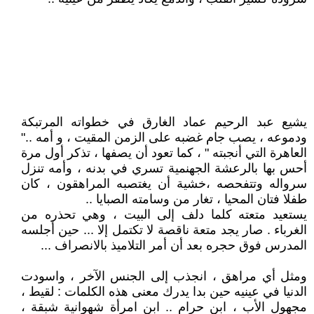
يشيع عبد الرحيم عماد الغارق في خطواته المرتبكة
ودموعه ، يصب جام غضبه على الزمن المقيت ، و أمه .."
العاهرة التي أنجبته " ، كما تعود أن يصفها ، تذكر أول مرة
أحس بها بالرعشة الجهنمية تسري في بدنه ، وأمه تنزل
سرواله وتتفحصه ،خشية أن يغتصبه المراهقون ، كان
طفلا فتان المحيا ، تغار من وسامته الصبايا ..
يستعيد متعته كلما دلف إلى البيت ، وهي تحذره من
الغرباء . صار يجد متعة ناقصة لا تكتمل إلا ... حين أجلسه
المدرس فوق حجره بعد أن أمر التلاميذ بالانصراف ...
ومثل أي مراهق ، انجذب إلى الجنس الآخر ، واسودت
الدنيا في عينيه حين بدا يدرك معنى هذه الكلمات : لقيط ،
مجهول الأب ، ابن حرام .. ابن امرأة شهوانية شبقة ،