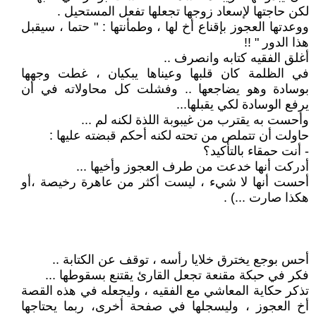
لكن حاجتها لإسعاد زوجها تجعلها تفعل المستحيل .
ووعدتها العجوز بإقناع أخ لها ، وطمأنتها : " حتما ، سيقبل
هذا الدور " !!
أغلق الفقيه كتابه وانصرف ..
في الظلمة كان قلبها وعيناها يبكيان ، غطت وجهها
بوسادة وهو يضاجعها .. وفشلت كل محاولاته في أن
يرفع الوسادة لكي يقبلها...
وأحست به يقترب من غيبوبة اللذة لكنه لم ...
حاولت أن تتملص من تحته لكنه أحكم قبضته عليها :
- أنت حمقاء بالتأكيد؟
أدركت أنها خدعت من طرف العجوز وأخيها ...
أحست أنها لا شيء ، ليست أكثر من عاهرة رخيصة ،أو
هكذا صارت ...) .
أحس بوجع يخترق خلايا رأسه ، توقف عن الكتابة ..
فكر في حبكة مقنعة تجعل القارئ يقتنع بسقوطها ...
تذكر حكاية المعاشي مع الفقيه ، وليجعله في هذه القصة
أخ العجوز ، وليسجلها في صفحة أخرى، ربما يحتاجها