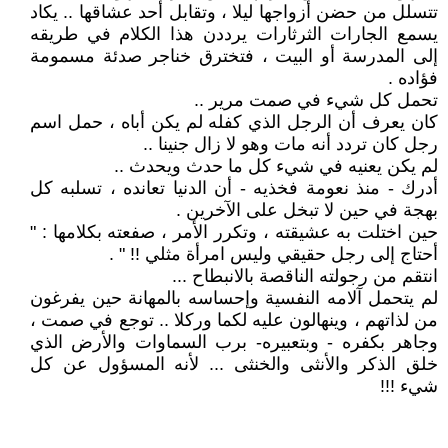
تتسلل من حضن أزواجها ليلا ، وتقابل أحد عشاقها .. يكاد
يسمع الجارات الثرثارات يرددن هذا الكلام في طريقه
إلى المدرسة أو البيت ، فتخترق خناجر صدئة مسمومة
فؤاده .
تحمل كل شيء في صمت مرير ..
كان يعرف أن الرجل الذي كفله لم يكن أباه ، حمل اسم
رجل كان تردد أنه مات وهو لا زال جنينا ..
لم يكن يعنيه في شيء كل ما حدث ويحدث ..
أدرك - منذ نعومة فخذيه - أن الدنيا تعانده ، تسلبه كل
بهجة في حين لا تبخل على الآخرين .
حين اختلت به عشيقته ، وتكرر الأمر ، صفعته بكلامها : "
أحتاج إلى رجل حقيقي وليس امرأة مثلي !! " .
انتقم من رجولته الناقصة بالانبطاح ...
لم يتحمل آلامه النفسية وإحساسه بالمهانة حين يفرغون
من لذاتهم ، وينهالون عليه لكما وركلا .. توجع في صمت ،
وجاهر بكفره - وبتعبيره- برب السماوات والأرض الذي
خلق الذكر والأنثى والخنثى ... لأنه المسؤول عن كل
شيء !!!