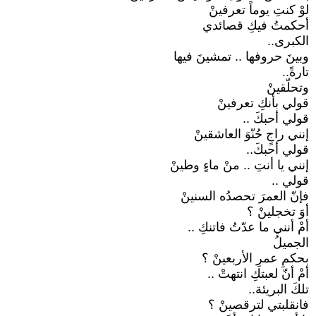
لوْ كنتِ يوماً تعرفينْ
أحكمتُ فيكِ قصائدي
الكبرى..
وبينَ حروفها .. تمشينَ فيها
تارةً..
وتحلّقينْ
قولي بأنكِ تعرفينْ
قولي أحبكَ ..
إنني راجٍ حُنّوَ العاشقينْ
قولي أحبكَ..
إنني يا أنتِ .. منْ ماءٍ وطينْ
قولي ..
فإنّ العمرَ تحصدُه السنينْ
أوَ تخجلينْ ؟
أمْ أنني ما عدّتُ فاتنكِ ..
الجميلُ
بحكمِ عمرِ الأربعينْ ؟
أمْ أنّ لعبتكِ انتهتْ ..
تلكَ البريئة..
فانقلبتي لترقصينْ ؟