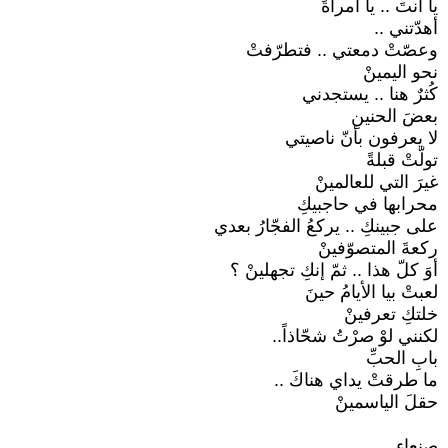
يا أنتَ .. يا امرأةً
أهدّتني ..
وعصّتْ دمعتي .. فتطرّفتْ
نحو اليمينْ
كُثرٌ هنا .. يستجدني
بعضَ الحنينِ
لا يعرفون بأنّ ناصيتي
تولّتْ قبلةً
غيرَ التي للعالمينْ
محرابها في حاجبيكِ
على جبينكِ .. يركعُ الفجّارُ بعدي
ركعةَ المتصوّفينْ
أوَ كلّ هذا .. ثمّ إنكِ تجهلينْ ؟
لعبتْ بيا الأيامُ حينَ
خلتكِ تعرفينْ
لكنني لوْ صرْتُ شحّاذاً..
بابِ الحبِّ
ما طرقتْ يداي هناكَ ..
حقلَ الياسمينْ
صنعاء