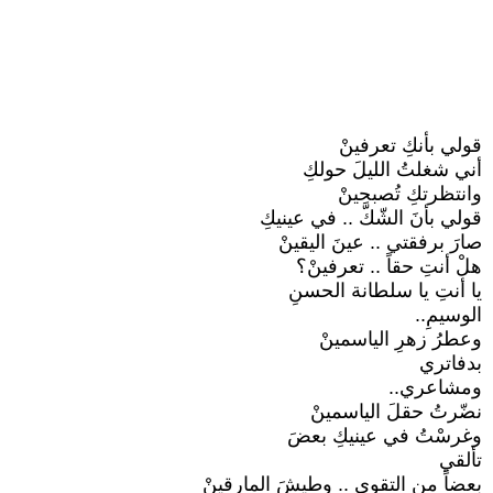
قولي بأنكِ تعرفينْ
أني شغلتُ الليلَ حولكِ
وانتظرتكِ تُصبحينْ
قولي بأنَ الشّكَّ .. في عينيكِ
صارَ برفقتي .. عينَ اليقينْ
هلْ أنتِ حقاً .. تعرفينْ؟
يا أنتِ يا سلطانة الحسنِ
الوسيمِ..
وعطرُ زهرِ الياسمينْ
بدفاتري
ومشاعري..
نضّرتُ حقلَ الياسمينْ
وغرسْتُ في عينيكِ بعضَ
تألقي
بعضاً من التقوى .. وطيشَ المارقينْ