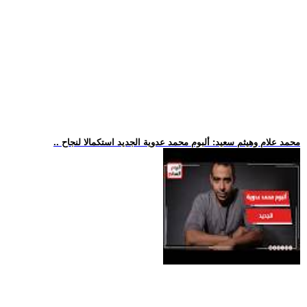
.. محمد علام وهيثم سعيد: ألبوم محمد عدوية الجديد استكمالا لنجاح