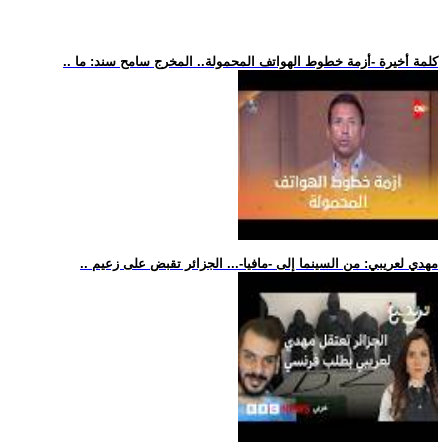
.. كلمة أخيرة -أزمة خطوط الهواتف المحمولة.. المخرج سامح سند: ما
.. مهدي لعريبي: من السينما إلى -مافيا-... الجزائر تقبض على زعيم