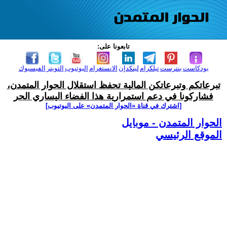
تابعونا على:
بودكاست
بنترست
تيلكرام
لينكدإن
الانستغرام
اليوتيوب
التويتر
الفيسبوك
تبرعاتكم وتبرعاتكن المالية تحفظ استقلال الحوار المتمدن،
فشاركونا في دعم استمرارية هذا الفضاء اليساري الحر
[اشترك في قناة ‫«الحوار المتمدن» على اليوتيوب]
الحوار المتمدن - موبايل
الموقع الرئيسي