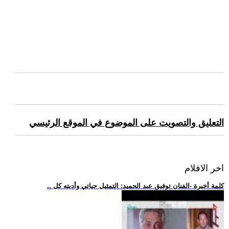
التعليق والتصويت على الموضوع في الموقع الرئيسي
اخر الافلام
.. كلمة أخيرة -الفنان توفيق عبد الحميد: التمثيل حياتي وأديته كل