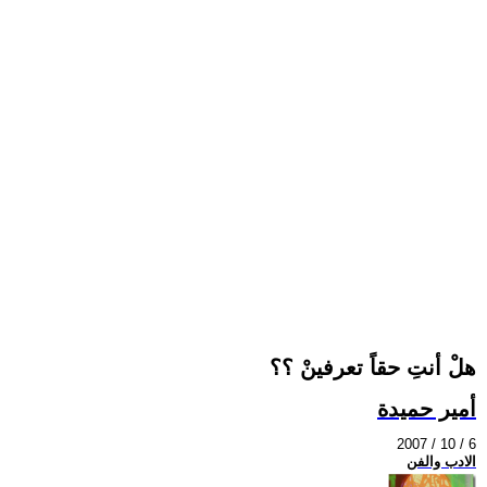
هلْ أنتِ حقاً تعرفينْ ؟؟
أمير حميدة
2007 / 10 / 6
الادب والفن