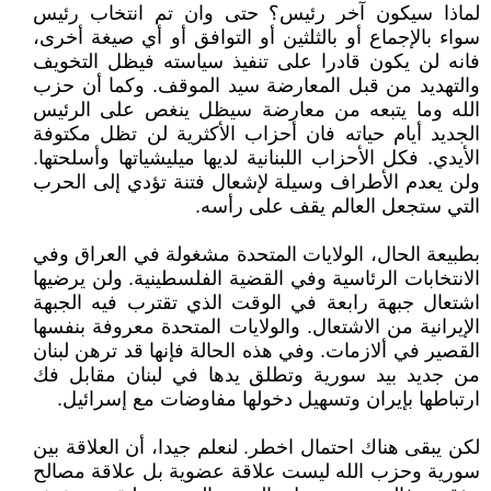
لماذا سيكون آخر رئيس؟ حتى وان تم انتخاب رئيس
سواء بالإجماع أو بالثلثين أو التوافق أو أي صيغة أخرى،
فانه لن يكون قادرا على تنفيذ سياسته فيظل التخويف
والتهديد من قبل المعارضة سيد الموقف. وكما أن حزب
الله وما يتبعه من معارضة سيظل ينغص على الرئيس
الجديد أيام حياته فان أحزاب الأكثرية لن تظل مكتوفة
الأيدي. فكل الأحزاب اللبنانية لديها ميليشياتها وأسلحتها.
ولن يعدم الأطراف وسيلة لإشعال فتنة تؤدي إلى الحرب
التي ستجعل العالم يقف على رأسه.
بطبيعة الحال، الولايات المتحدة مشغولة في العراق وفي
الانتخابات الرئاسية وفي القضية الفلسطينية. ولن يرضيها
اشتعال جبهة رابعة في الوقت الذي تقترب فيه الجبهة
الإيرانية من الاشتعال. والولايات المتحدة معروفة بنفسها
القصير في ألازمات. وفي هذه الحالة فإنها قد ترهن لبنان
من جديد بيد سورية وتطلق يدها في لبنان مقابل فك
ارتباطها بإيران وتسهيل دخولها مفاوضات مع إسرائيل.
لكن يبقى هناك احتمال اخطر. لنعلم جيدا، أن العلاقة بين
سورية وحزب الله ليست علاقة عضوية بل علاقة مصالح