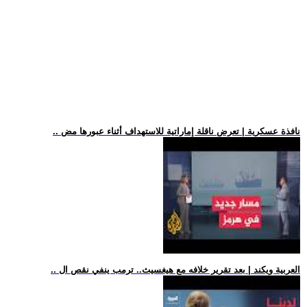
.. نافذة عسكرية | تعرض ناقلة إماراتية للاستهداف أثناء عبورها مض
.. العربية ويكند | بعد تقرير خلافه مع هيغسيث.. ترمب ينفي نقص ال