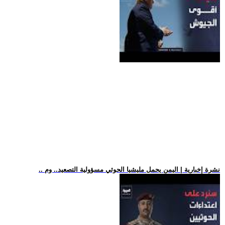
.. نشرة إخبارية | اليمن يحمل مليشيا الحوثي مسؤولية التصعيد.. وم