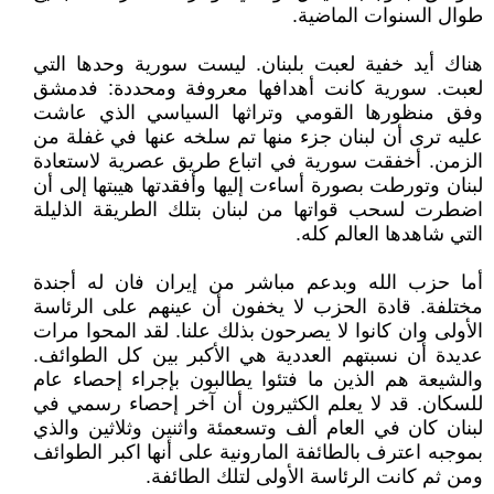
طوال السنوات الماضية.
هناك أيد خفية لعبت بلبنان. ليست سورية وحدها التي
لعبت. سورية كانت أهدافها معروفة ومحددة: فدمشق
وفق منظورها القومي وتراثها السياسي الذي عاشت
عليه ترى أن لبنان جزء منها تم سلخه عنها في غفلة من
الزمن. أخفقت سورية في اتباع طريق عصرية لاستعادة
لبنان وتورطت بصورة أساءت إليها وأفقدتها هيبتها إلى أن
اضطرت لسحب قواتها من لبنان بتلك الطريقة الذليلة
التي شاهدها العالم كله.
أما حزب الله وبدعم مباشر من إيران فان له أجندة
مختلفة. قادة الحزب لا يخفون أن عينهم على الرئاسة
الأولى وان كانوا لا يصرحون بذلك علنا. لقد المحوا مرات
عديدة أن نسبتهم العددية هي الأكبر بين كل الطوائف.
والشيعة هم الذين ما فتئوا يطالبون بإجراء إحصاء عام
للسكان. قد لا يعلم الكثيرون أن آخر إحصاء رسمي في
لبنان كان في العام ألف وتسعمئة واثنين وثلاثين والذي
بموجبه اعترف بالطائفة المارونية على أنها اكبر الطوائف
ومن ثم كانت الرئاسة الأولى لتلك الطائفة.