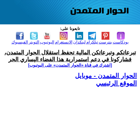
تابعونا على:
بودكاست
بنترست
تيلكرام
لينكدإن
الانستغرام
اليوتيوب
التويتر
الفيسبوك
تبرعاتكم وتبرعاتكن المالية تحفظ استقلال الحوار المتمدن،
فشاركونا في دعم استمرارية هذا الفضاء اليساري الحر
[اشترك في قناة ‫«الحوار المتمدن» على اليوتيوب]
الحوار المتمدن - موبايل
الموقع الرئيسي