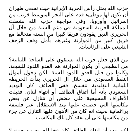
حزب الله يمثل رأس الحربة الإيرانية حيث تسعى طهران
أن يكون لها موطىء قدم على البحر المتوسط قريب من
إسرائيل وأوروبا. وفي مواجهة حزب الله نشطت
المملكة العربية السعودية في دعم السنة من خلال آل
الحريري الذين يقودون فريقا كبيرا من السنة متحالفا مع
فريق كبير من الموارنة وغيرهم بأمل وقف الزحف
الشيعي على الرئاسات.
من الذي جعل حزب الله يستقوي على الساحة اللبنانية؟
من الطبيعي أن يكون الموارنة هم العدو اللدود للشيعة.
وكانوا من قبل العدو اللدود للسنة. لكن دخول أموال
النفط السعودي من خلال آل الحريري بدأت الخريطة
اللبنانية التقليدية تتفسخ. ففي الطائف كان التهديد
السعودي بأنه أما اتفاق الطائف أو انتهاء لبنان. فقبلت
الأطراف المسيحية على مضض أن تتنازل عن بعض
مكاسبها التي حصلت عليها منذ الاستقلال عبر فلسفة
براغماتية بحيث انه كان من الأهون عليها التنازل عن جزء
من مكاسبها على أن تفقد كل تلك المكاسب.
لكن يبدو أن اتفاق الطائف كان فخا للجميع من حيث لا