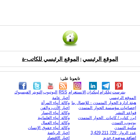
الموقع الرئيسي
الموقع الرئيسي للكاتب-ة
|
تابعونا على:
بنترست
تيلكرام
لينكدإن
الانستغرام
RSS
اليوتيوب
التويتر
الفيسبوك
الموقع الرئيسي
أخبار عامة
هيئة ادارة الحوار المتمدن - للإتصال بنا
وكالة أنباء المرأة
إحصائيات مؤسسة الحوار المتمدن
اخبار الأدب والفن
قواعد النشر
وكالة أنباء اليسار
ابرز كتاب / كاتبات الحوار المتمدن
وكالة أنباء العلمانية
يوتيوب التمدن
وكالة أنباء العمال
مكتبة التمدن
وكالة أنباء حقوق الإنسان
عدد الزوار: 3,429,211,729
اخبار الرياضة
اضافة موضوع جديد
اخبار الاقتصاد