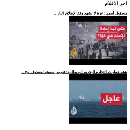
اخر الافلام
.. مسؤول أممي: غزة لا تشهد وقفا لإطلاق النار
.. هيئة عمليات التجارة البحرية البريطانية: تعرض سفينة لمقذوف مج