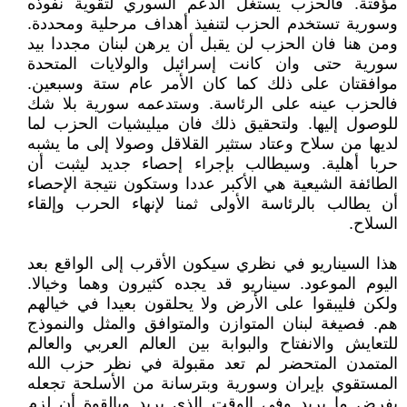
مؤقتة. فالحزب يستغل الدعم السوري لتقوية نفوذه
وسورية تستخدم الحزب لتنفيذ أهداف مرحلية ومحددة.
ومن هنا فان الحزب لن يقبل أن يرهن لبنان مجددا بيد
سورية حتى وان كانت إسرائيل والولايات المتحدة
موافقتان على ذلك كما كان الأمر عام ستة وسبعين.
فالحزب عينه على الرئاسة. وستدعمه سورية بلا شك
للوصول إليها. ولتحقيق ذلك فان ميليشيات الحزب لما
لديها من سلاح وعتاد ستثير القلاقل وصولا إلى ما يشبه
حربا أهلية. وسيطالب بإجراء إحصاء جديد ليثبت أن
الطائفة الشيعية هي الأكبر عددا وستكون نتيجة الإحصاء
أن يطالب بالرئاسة الأولى ثمنا لإنهاء الحرب وإلقاء
السلاح.
هذا السيناريو في نظري سيكون الأقرب إلى الواقع بعد
اليوم الموعود. سيناريو قد يجده كثيرون وهما وخيالا.
ولكن فليبقوا على الأرض ولا يحلقون بعيدا في خيالهم
هم. فصيغة لبنان المتوازن والمتوافق والمثل والنموذج
للتعايش والانفتاح والبوابة بين العالم العربي والعالم
المتمدن المتحضر لم تعد مقبولة في نظر حزب الله
المستقوي بإيران وسورية وبترسانة من الأسلحة تجعله
يفرض ما يريد وفي الوقت الذي يريد وبالقوة أن لزم