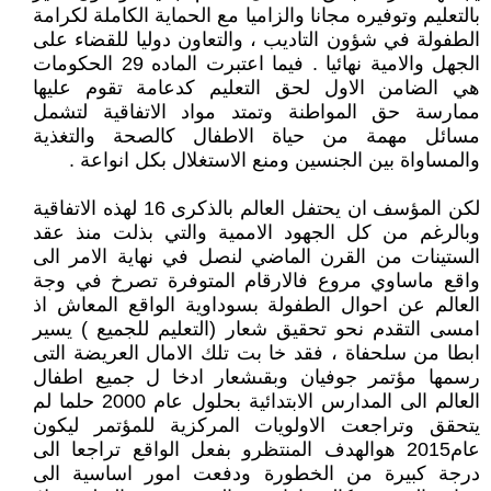
بالتعليم وتوفيره مجانا والزاميا مع الحماية الكاملة لكرامة
الطفولة في شؤون التاديب ، والتعاون دوليا للقضاء على
الجهل والامية نهائيا . فيما اعتبرت الماده 29 الحكومات
هي الضامن الاول لحق التعليم كدعامة تقوم عليها
ممارسة حق المواطنة وتمتد مواد الاتفاقية لتشمل
مسائل مهمة من حياة الاطفال كالصحة والتغذية
والمساواة بين الجنسين ومنع الاستغلال بكل انواعة .
لكن المؤسف ان يحتفل العالم بالذكرى 16 لهذه الاتفاقية
وبالرغم من كل الجهود الاممية والتي بذلت منذ عقد
الستينات من القرن الماضي لنصل في نهاية الامر الى
واقع ماساوي مروع فالارقام المتوفرة تصرخ في وجة
العالم عن احوال الطفولة بسوداوية الواقع المعاش اذ
امسى التقدم نحو تحقيق شعار (التعليم للجميع ) يسير
ابطا من سلحفاة ، فقد خا بت تلك الامال العريضة التى
رسمها مؤتمر جوفيان وبقىشعار ادخا ل جميع اطفال
العالم الى المدارس الابتدائية بحلول عام 2000 حلما لم
يتحقق وتراجعت الاولويات المركزية للمؤتمر ليكون
عام2015 هوالهدف المنتظرو بفعل الواقع تراجعا الى
درجة كبيرة من الخطورة ودفعت امور اساسية الى