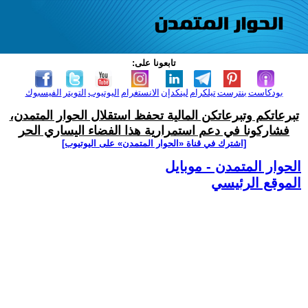
تابعونا على:
بودكاست
بنترست
تيلكرام
لينكدإن
الانستغرام
اليوتيوب
التويتر
الفيسبوك
تبرعاتكم وتبرعاتكن المالية تحفظ استقلال الحوار المتمدن،
فشاركونا في دعم استمرارية هذا الفضاء اليساري الحر
[اشترك في قناة ‫«الحوار المتمدن» على اليوتيوب]
الحوار المتمدن - موبايل
الموقع الرئيسي