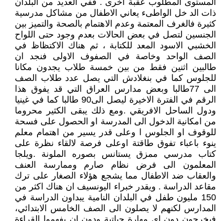
المستوى المطلوب عقبة اخرى . ففي العديد من البلدان
ذات الد خل الواطىء يعاني الاطفال من مشاكل مدرسية
كثيرة فالغرف المعتمة وعدم الاهتمام بالصحة والتميز بين
الجنسين لتصل في بعض الحالات بعدم وجود حتى اللواح
الخشبي الاسود المعد للكتابة ، ثم هناك الاكتظاظ في
الصف الواحد وخاصة في الصفوف الاولى فنجد ان
طالبين اثنين فقط من بين خمسة طلاب يجدون مكانا
للجلوس كما في بنغلادش التي يصل عدد طلاب الصف
الى 77طالبا وبعض مدارس العراق التي قد يفوق هذا
الرقم في الفترة الاخيرة ليصل الى90 طالبا كما في غينيا
ودول الساحل الافريقي .ومع ذلك يبقى الكثير محروما
من امكانية الدخول الى المدرسة او الحصول على فسحة
للوقوف او الجلوس ا وعلى قدر يسير من اهتمام معلم
ينوء باعباء تفوق طاقتة اوعلى فرصة لالقاء نظرة على
كتاب مدرسي ممزق يستانس بصوره الملونة .ويلجا
المعلمون الى فرض نظام صارم وممارسة العنف
والعقاب ضد الاطفال مما يشجع هؤلاء الصغار على ترك
مقاعد الدراسة . ويقدر خبراء اليونسيف ان هناك اكثر من
150 مليون طفل في البلدان النامية يبداون الدراسة في
المدارس لكنهم لا يصلون الى الصف الخامس الابتدائي،
فيخرجون دون اي مهارة حياتية ودون ان يفهموا القراءة