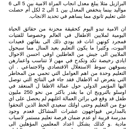
البرازيل مثلا يبلغ معدل انجاب المراة الامية بين 5 الى 6
مواليد بينما ينخفض المعدل بين 1 الى 2 لكل أم حصلت
على تعليم ثانوي مما يساهم في تحديد الانجاب.
ان الامية تبدو اليوم كحقيقة محزنة من حقائق الحياة
اليومية لملايين الاطفال في العالم وخصوصا للفتيات
فمجرد كونهن اناث قد يودي ذلك الى بقائهن قعيدات
البيوت، وكثيرا ما يكون التعليم بعيد المنال مما سيحول
الملايين الى جيش من العاطلين اوفي احسن الاحوال
ايادي رخيصة تكد وتكدح في مهن لا تتناسب واعمارهن
يسوقهن سوط الاستغلال الاقتصادي والاجتماعي . ان
التعليم وحدة من اهم العوامل التي تحمي من المخاطر
التي يتعرض له الاطفال فقد جاء في النتائج التي توصل
اليها المؤتمر الدولي حول عمالة الاطفا ل المنعقد في
اوسلو بالنرويج ان ما يقدر باكثر من نحو 250 مليون
طفل قد وقع في براثن العمالة اغلبهم لم يحصل على اي
نوع من التعليم وحتى اولئك سعيدي الحظ الذين التحقوا
بالمدارس فيواجهون عشرات المشاكل فعدم وجود
مدرسة قريبة او عدم ضمان فرصة تعليم مستمر لاسباب
مادية .و كذلك يشكل اعداد المعلمين المؤهلين الى