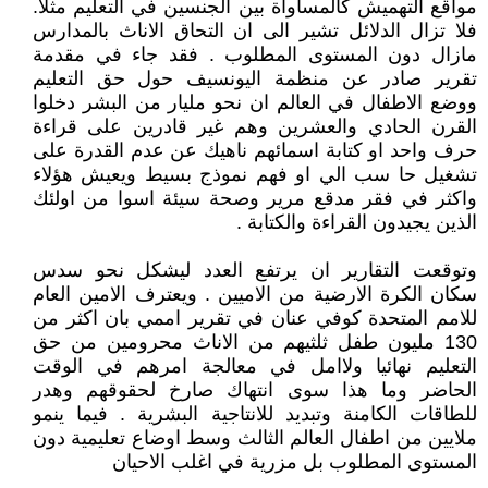
مواقع التهميش كالمساواة بين الجنسين في التعليم مثلا.
فلا تزال الدلائل تشير الى ان التحاق الاناث بالمدارس
مازال دون المستوى المطلوب . فقد جاء في مقدمة
تقرير صادر عن منظمة اليونسيف حول حق التعليم
ووضع الاطفال في العالم ان نحو مليار من البشر دخلوا
القرن الحادي والعشرين وهم غير قادرين على قراءة
حرف واحد او كتابة اسمائهم ناهيك عن عدم القدرة على
تشغيل حا سب الي او فهم نموذج بسيط ويعيش هؤلاء
واكثر في فقر مدقع مرير وصحة سيئة اسوا من اولئك
الذين يجيدون القراءة والكتابة .
وتوقعت التقارير ان يرتفع العدد ليشكل نحو سدس
سكان الكرة الارضية من الاميين . ويعترف الامين العام
للامم المتحدة كوفي عنان في تقرير اممي بان اكثر من
130 مليون طفل ثلثيهم من الاناث محرومين من حق
التعليم نهائيا ولاامل في معالجة امرهم في الوقت
الحاضر وما هذا سوى انتهاك صارخ لحقوقهم وهدر
للطاقات الكامنة وتبديد للانتاجية البشرية . فيما ينمو
ملايين من اطفال العالم الثالث وسط اوضاع تعليمية دون
المستوى المطلوب بل مزرية في اغلب الاحيان