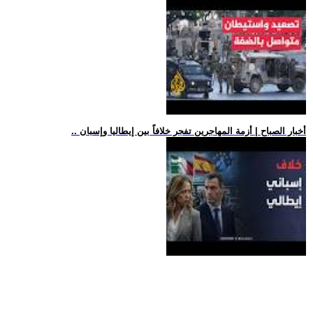
.. أخبار الصباح | أزمة المهاجرين تفجر خلافاً بين إيطاليا وإسبان