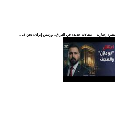
.. نشرة إخبارية | اعتقالات جديدة في العراق.. ورئيس إيران: نحن ف