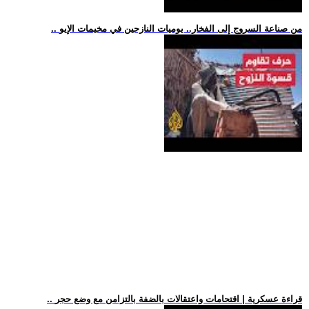
.. من صناعة السروج إلى الفخار.. يوميات النازحين في مخيمات الإيو
.. قراءة عسكرية | اقتحامات واعتقالات بالضفة بالتزامن مع وضع حجر