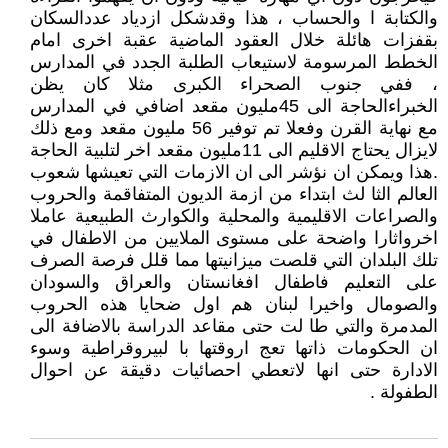
والكتابة ا والحساب ، هذا وقدشكل ازدياد عددالسكان
بقفزات هائلة خلال العقود الماضية عقبة اخرى امام
الخطط المرسومة لاستيعاب الطلبة الجدد في المدارس
، ففي جنوب الصحراء الكبرى مثلا كان يظن
الخبراءالحاجة الى 45مليون مقعد اضافي في المدارس
مع نهاية القرن وفعلا تم توفير 56 مليون مقعد ومع ذلك
لايزال يحتاج الاقليم الى 11مليون مقعد اخر لتلبية الحاجة
.هذا ويمكن ان نؤشر الى ان الازمات التي تعيشها شعوب
العالم الثا لث ابتداء من ازمة الديون المتفاقمة والحروب
والصراعات الاقليمية والمحلية والكوارث الطبيعية عاملا
اخرواثارا واضحة على مستوى الملايين من الاطفال في
تلك البلدان التي قلصت ميزانيتها مما قلل فرصة الصرف
على التعليم فاطفال افغانستان والعراق والسودان
والصومال واخيرا لبنان هم اول ضحايا هذه الحروب
المدمرة والتي طا لت حتى مقاعد الدراسة بالاضافة الى
ان الحكومات ذاتها تعج اروقتها با لبيروقراطية وسوء
الادارة حتى انها لاتعطي احصائيات دقيقة عن احوال
الطفولة .