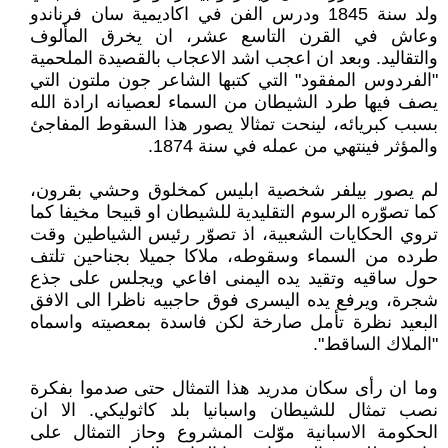
ولد سنة 1845 ودرس الفن في اكاديمية سان فرناندو
وعاش في القرن التاسع عشر، ان يخرق المألوف
والتقاليد. وبعد ان اعجب اشد الاعجاب بالقصيدة الملحمية
"الفردوس المفقود" التي كتبها الشاعر جون ملتون التي
يصف فيها طرد الشيطان من السماء لعصيانه ارادة الله
بسبب كبريائه، لينحت تمثالا يصور هذا السقوط المفاجئ
والمؤثر فينتهي من عمله في سنة 1874.
لم يصور بيلفر شخصية ابليس كمخلوق وحشي بقرون،
كما تصوّره الرسوم التقليدية للشيطان او قبيحا مخيفا كما
تروي الحكايات الشعبية، اذ تصوّر رئيس الشياطين وقت
طرده من السماء وسقوطه، ملاكا جميلا بجناحين تلتف
حول ساقيه وتقيد يده اليمنى افاعي ويجلس على جذع
شجرة، ويرفع يده اليسرى فوق حاجبيه ناظرا الى الافق
البعيد نظرة تأمل صارخة لكن فاسدة بمعصيته واسماه
"الملاك الساقط".
وما ان رأى سكان مدريد هذا التمثال حتى صدموا بفكرة
نصب تمثال للشيطان واسبانيا بلد كاثوليكي. الا ان
الحكومة الاسبانية موّلت المشروع وحاز التمثال على