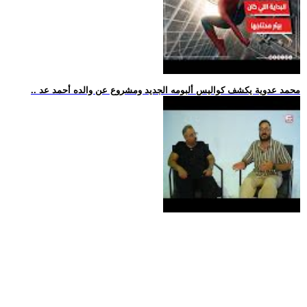
.. محمد عدوية يكشف كواليس ألبومه الجديد ومشروع عن والده أحمد عد