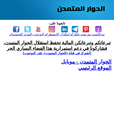
تابعونا على:
بودكاست
بنترست
تيلكرام
لينكدإن
الانستغرام
اليوتيوب
التويتر
الفيسبوك
تبرعاتكم وتبرعاتكن المالية تحفظ استقلال الحوار المتمدن،
فشاركونا في دعم استمرارية هذا الفضاء اليساري الحر
[اشترك في قناة ‫«الحوار المتمدن» على اليوتيوب]
الحوار المتمدن - موبايل
الموقع الرئيسي