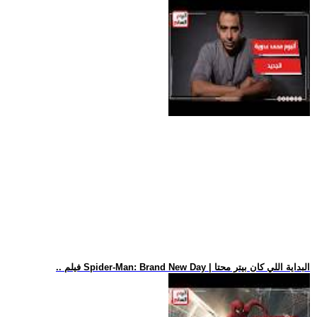
.. فيلم Spider-Man: Brand New Day | البداية اللي كان بيتر محتا