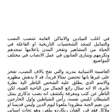
في اغلب الميادين والاماكن العامة تنتصب النصب
والتماثيل لتمجد الشخصيات التاريخية او الفاعلة في
الحياة من المشاهير وتفخر المدن باعلامها تمجدهم
وتكرمهم ويتبارى الفنانون في عمل الانصاب في مختلف
المواضيع.
العاصمة الاسبانية مدريد والتي تعج بالاف النصب، تفخر
على غيرها بانها تحتضن تمثالا فريدا، قد لا يدهش مظهره
والاسم الذي يطلق علية الشخص الناظر الية نظرة
عابرة، الا انه تمثال رائع الجمال من الناحية الفنية، لكن
الناظر عن كثب ومعرفة يكتشف انه نصب تذكاري يمثل
الشيطان ابليس نفسه، رأس الشياطين واول الخارجين
من نعيم الجنة مطرودا ملعونا ليوم الدين وليس قديسا او
ملاكا. فقد قرر الفنان ريكاردو بيلفر، وهو نحات اسباني