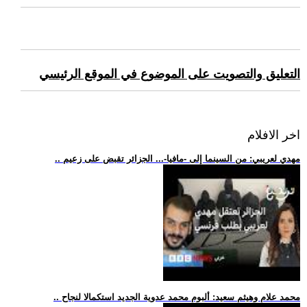
التعليق والتصويت على الموضوع في الموقع الرئيسي
اخر الافلام
.. مهدي لعريبي: من السينما إلى -مافيا-... الجزائر تقبض على زعيم
.. محمد علام وهيثم سعيد: ألبوم محمد عدوية الجديد استكمالا لنجاح