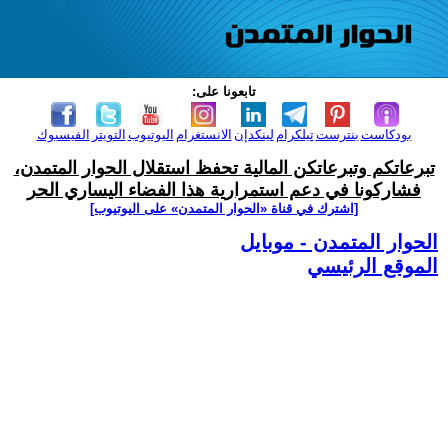
تابعونا على:
بودكاست
بنترست
تيلكرام
لينكدإن
الانستغرام
اليوتيوب
التويتر
الفيسبوك
تبرعاتكم وتبرعاتكن المالية تحفظ استقلال الحوار المتمدن،
فشاركونا في دعم استمرارية هذا الفضاء اليساري الحر
[اشترك في قناة ‫«الحوار المتمدن» على اليوتيوب]
الحوار المتمدن - موبايل
الموقع الرئيسي