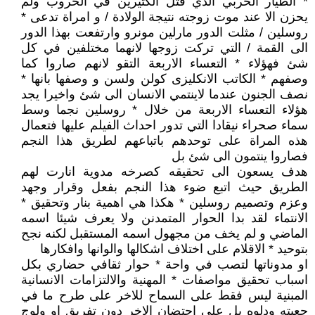
* الطيار الحربي الذي قتل الكثيرين في الحروب ولم
يحزن الا عند موت زوجته نتيجة الولادة / و امراة تدعى *
روسلين / مثلت الدور مارلين مونرو وارتفعت بهذا الدور
الى القمة / التي تركت زوجها لانهما مختلفين في كل
شئ فهؤلاء * التعساء الاربعة التقو لانهم صاروا كما
وصفهم * الكاتب الانكليزى كولن ولسن و وصفها بانها *
نصف الجنون عندما لاينتمي الانسان الى شئ واخيرا يجد
هؤلاء التعساء الاربعة من خلال * روسلين نجما وسط
سماء صحراء نيقادا التي تدور احداث الفيلم عليها فتعمال
هذه المراة على توحدهم باتباعهم لطريق هذا النجم
فصاروا ينتمون الى شئ بل
هدف يسعون الى تحقيقه كصرخه مدوية انارت لهم
الطريق حيث اتبع ضوء هذا النجم بفعل وقرار وجهد
وعزم وتصميم روسلين * هكذا هي اهمية بنار وتحقيق *
الانتماء لقد بدا الحوار المتمدنن ولا يعرف شيئا اسمه
الماضي و لم يخف من مجهول اسمه المستقبل لكنه نجح
بتوحيد * الاقلام على اختلاف اشكالها والوانها وافكارها
او مدوناتها لتصب في واحة * حوار ثقافي حضاري بكل
اسباب تحقيق مواصفات * المهنية والالتزامات الانسانية
المبنية ليس فقط على السماح للاخر على طرح ما في
جعبته ودلوه بل على احتضان الاخر دون تفريق او ولوج