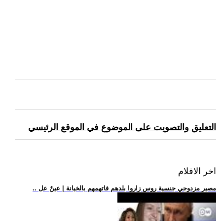
التعليق والتصويت على الموضوع في الموقع الرئيسي
اخر الافلام
.. مصير مزدوجي جنسية روس زاروا بلدهم فاتهمهم بالخيانة | عينٌ عل