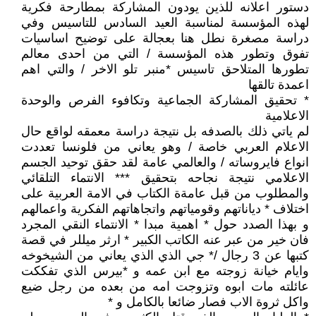
دستور اعلانه للذين يودون المشاركة بمطارحة فكرية
لهذه المؤسسة لمناسبة العيد السادس للتاسيس وفي
دراسة مصغرة نطل هنا بعجالة على توضيح اساسيات
تفوق وتطور هذه المؤسسة / التي من احدى معالم
تطورها المتلاحق تاسيس *منبر تلو الاخر / والتي اهم
اعمدة تالقها
* تحقيق المشاركة الجماعية وتكافوء الفرص والوحدة
الاعلامية
لم ياتي ذلك بالصدفه بل نتيجة دراسة معمقه لواقع حال
الاعلام العربي خاصة / وهو يعاني من فلونسا تعددت
انواع فايروساته / والعالمي عامة لقد حقق توحيد الجسم
الاعلامي نتيجة نجاحه بتحقيق *** الانتماء التلقائي
والمطلوب من قبل عامةة الكتاب في الامة العربية على
اختلاف * دياناتهم وقومياتهم واتجاهاتهم الفكرية واعمالهم
و بهذا الصدد حول * اهمية مبدا * الانتماء النقي المجرد
فان خير من عبر عنه الكاتب الكبير * ارثر ميللر في قصة
كتبها عن 3 رجال /* جي الذي الذي يعاني من الشيخوخه
وايام خيانة زوجته مع ابن عمه و *بيرس الذي تفككت
عائلته مات ابوه وتزوجت امه من بعده من رجل ضيع
واكل ثروة الاب فصار ضائعا بالكامل و *