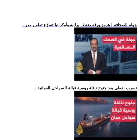
.. جولة الصحافة | هرمز ورقة ضغط إيرانية وأوكرانيا تسرّع تطوير ص
.. تسرب نفطي بعد جنوح ناقلة روسية قبالة السواحل العمانية