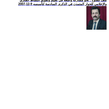
ملف مفتوح : نحو مشاركة واسعة في تقييم وتقويم النشاط الفكري
والإعلامي للحوار المتمدن في الذكرى السادسة لتأسيسه 9-12-2007