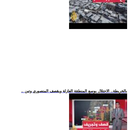
.. بالخريطة.. الاحتلال يوسع المنطقة العازلة ويقصف المنصوري وتبن