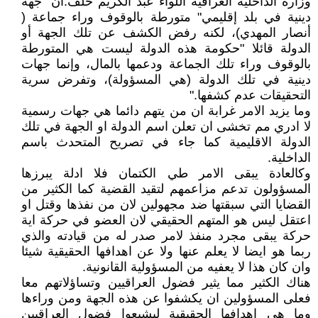
وزارة الداخلية العراقية اللواء عبد الكريم خلف:ان "جهة
دينية في بلد إقليمي" متورطة بالوقوف وراء جماعة (
أنصار المهدي)، لكنه رفض الكشف عن تلك الجهة أو
الدولة قائلا "حكومة هذه الدولة ليست هي المتورطة
بالوقوف وراء تلك الجماعة ودعمها بالمال، وإنما جهات
دينية في تلك الدولة (هي المسؤولة)، وتفرض سرية
التحقيقات عدم كشفها."
وما يزيد الامر غرابة ان من يتهم دائما هي جهات رسمية
لا ادري مم تخشى ان تعلن اسم الدولة او الجهة في تلك
الدولة الاقليمية كما جاء في تصريح المتحدث باسم
الداخلية.
وكالعادة يبقى الامر طي الكتمان فلا ادلة يبرزها
المسؤولون تدعم مزاعمهم لتقيد القضية كما الكثير من
القضايا التي سبقتها ضد مجهولين لان من نفذها وقتل او
اعتقل ليس هو المتهم الحقيقي لان العضو في حركة اية
حركة يبقى مجرد منفذ لامر صدر له من قيادته والذي
ربما هو ايضا لا يعلم عنها ولا عن اهدافها الحقيقية شيئا
وان كان هذا لا يعفيه من المسؤولية القانونية.
هناك الكثير مما يثير فضول العراقيين وتساؤلاتهم معا
فعلى المسؤولين ان يكشفوا عن هذه الجهة ومن وراءها
وما هي اهدافها الحقيقية ليشبعوا فضول العراقيين