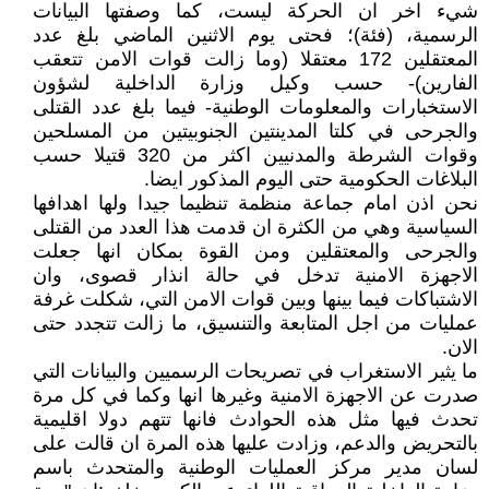
شيء اخر ان الحركة ليست، كما وصفتها البيانات
الرسمية، (فئة)؛ فحتى يوم الاثنين الماضي بلغ عدد
المعتقلين 172 معتقلا (وما زالت قوات الامن تتعقب
الفارين)- حسب وكيل وزارة الداخلية لشؤون
الاستخبارات والمعلومات الوطنية- فيما بلغ عدد القتلى
والجرحى في كلتا المدينتين الجنوبيتين من المسلحين
وقوات الشرطة والمدنيين اكثر من 320 قتيلا حسب
البلاغات الحكومية حتى اليوم المذكور ايضا.
نحن اذن امام جماعة منظمة تنظيما جيدا ولها اهدافها
السياسية وهي من الكثرة ان قدمت هذا العدد من القتلى
والجرحى والمعتقلين ومن القوة بمكان انها جعلت
الاجهزة الامنية تدخل في حالة انذار قصوى، وان
الاشتباكات فيما بينها وبين قوات الامن التي، شكلت غرفة
عمليات من اجل المتابعة والتنسيق، ما زالت تتجدد حتى
الان.
ما يثير الاستغراب في تصريحات الرسميين والبيانات التي
صدرت عن الاجهزة الامنية وغيرها انها وكما في كل مرة
تحدث فيها مثل هذه الحوادث فانها تتهم دولا اقليمية
بالتحريض والدعم، وزادت عليها هذه المرة ان قالت على
لسان مدير مركز العمليات الوطنية والمتحدث باسم