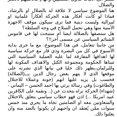
والضلال.
هنا الموضوع سياسي لا علاقة له بالضلال او بالرشاد،
فماذا لو كانت أفكار هذه الحركة أفكاراً علمانية او
ليبرالية وليست دينية فما ترى سيكون موقف الاجهزة
الأمنية منها وهي تحمل السلاح في وجه السلطة؟
هل ستصفها بالضلالة ايضا ام ستبحث لها في قاموس
الشتائم السياسي عن مسمى آخر!!؟
من جانبنا نتعامل، في هذا الموضوع، مع ما جرى بداية
الأسبوع في كل من البصرة وذي قار مع حركة سياسية
لها اهدافها المفارقة لما عليه العملية السياسية التي
تتبناها الحكومة ومجموعة الكتل والاهداف المكونة لها
وللبرلمان،يظهر ذلك جليا في بيانها الذي نشرته على
موقعها الذي لا يتهم بعض رجال الدين بـــ(الضلالة)
فحسب بل يزيد عليها انهم (خونة وعملاء للاحتلال
والطاغوت) وفي رسالة يرثي بها احمد الحسن – اليماني -
(شهداء) الحركة نراه يتحدث عن (.. ونقمة على الكافرين
عبيد امريكا ...) اذن فهو خطاب سياسي يتعلق بالاحتلال
والمتعاونين معه او الصامتين تجاه ما يجري منذ خمس
سنوات ممّن يُعتقَد ان واجبهم ان يكونوا بالضد منه وان
يعلنوا ذلك.