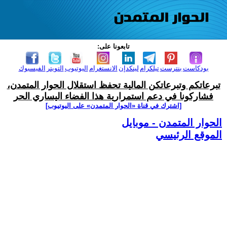
تابعونا على:
بودكاست
بنترست
تيلكرام
لينكدإن
الانستغرام
اليوتيوب
التويتر
الفيسبوك
تبرعاتكم وتبرعاتكن المالية تحفظ استقلال الحوار المتمدن،
فشاركونا في دعم استمرارية هذا الفضاء اليساري الحر
[اشترك في قناة ‫«الحوار المتمدن» على اليوتيوب]
الحوار المتمدن - موبايل
الموقع الرئيسي