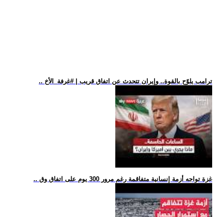
.. ترامب يلوّح بالقوة.. وإيران تتحدث عن اتفاق قريب | #غرفة_الأخ
.. غزة تواجه أزمة إنسانية متفاقمة رغم مرور 300 يوم على اتفاق وق