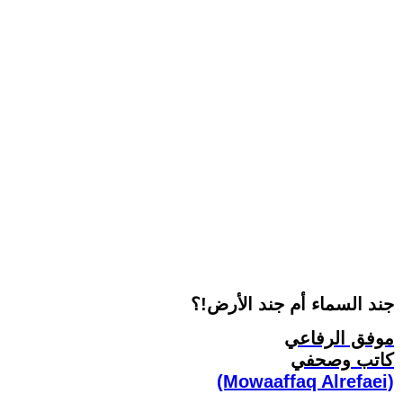
جند السماء أم جند الأرض!؟
موفق الرفاعي
كاتب وصحفي
(Mowaaffaq Alrefaei)