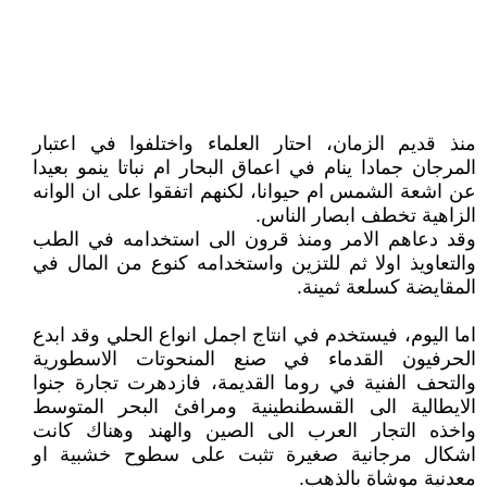
منذ قديم الزمان، احتار العلماء واختلفوا في اعتبار
المرجان جمادا ينام في اعماق البحار ام نباتا ينمو بعيدا
عن اشعة الشمس ام حيوانا، لكنهم اتفقوا على ان الوانه
الزاهية تخطف ابصار الناس.
وقد دعاهم الامر ومنذ قرون الى استخدامه في الطب
والتعاويذ اولا ثم للتزين واستخدامه كنوع من المال في
المقايضة كسلعة ثمينة.
اما اليوم، فيستخدم في انتاج اجمل انواع الحلي وقد ابدع
الحرفيون القدماء في صنع المنحوتات الاسطورية
والتحف الفنية في روما القديمة، فازدهرت تجارة جنوا
الايطالية الى القسطنطينية ومرافئ البحر المتوسط
واخذه التجار العرب الى الصين والهند وهناك كانت
اشكال مرجانية صغيرة تثبت على سطوح خشبية او
معدنية موشاة بالذهب.