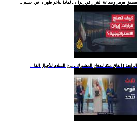
.. مضيق هرمز وصناعة القرار في إيران.. لماذا تتأخر طهران في حسم
.. الرابعة | اتفاق مكة للدفاع المشترك.. درع السلام للأجيال القا