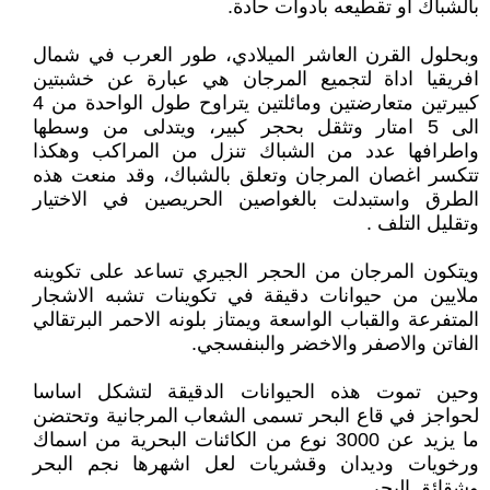
بالشباك او تقطيعه بادوات حادة.
وبحلول القرن العاشر الميلادي، طور العرب في شمال
افريقيا اداة لتجميع المرجان هي عبارة عن خشبتين
كبيرتين متعارضتين ومائلتين يتراوح طول الواحدة من 4
الى 5 امتار وتثقل بحجر كبير، ويتدلى من وسطها
واطرافها عدد من الشباك تنزل من المراكب وهكذا
تتكسر اغصان المرجان وتعلق بالشباك، وقد منعت هذه
الطرق واستبدلت بالغواصين الحريصين في الاختيار
وتقليل التلف .
ويتكون المرجان من الحجر الجيري تساعد على تكوينه
ملايين من حيوانات دقيقة في تكوينات تشبه الاشجار
المتفرعة والقباب الواسعة ويمتاز بلونه الاحمر البرتقالي
الفاتن والاصفر والاخضر والبنفسجي.
وحين تموت هذه الحيوانات الدقيقة لتشكل اساسا
لحواجز في قاع البحر تسمى الشعاب المرجانية وتحتضن
ما يزيد عن 3000 نوع من الكائنات البحرية من اسماك
ورخويات وديدان وقشريات لعل اشهرها نجم البحر
وشقائق البحر.