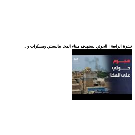
.. نشرة الرابعة | الحوثي يستهدف ميناء المخا بباليستي ومسيّرات و