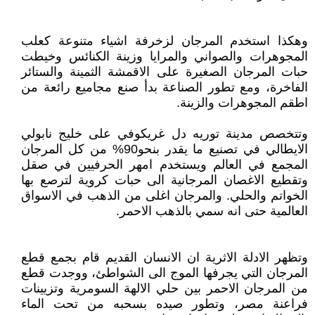
وهكذا استخدم المرجان لزخرفة اشياء متنوعة كعلب
المجوهرات والصواني والمرايا وزينة الكنائس وخيطت
حبات المرجان الصغيرة على الاقمشة الثمينة والستائر
الفاخرة، ومع تطور الصناعة بدأ صنع مجاميع رائعة من
اطقم المجوهرات والزينة.
وتتخصص مدينة توريه دل غريكوفي على خليج نابولي
الايطالي في تصنيع ما يقدر بنحو90% من كل المرجان
المجمع في العالم ويستخدم امهر الحرفيين في صقل
وتقطيع الاغصان المرجانية الى حبات كروية لترصع بها
الخواتم والحلي. والمرجان اغلى من الذهب في الاسواق
العالمية حتى انه سمي بالذهب الاحمر.
وتظهر الادلة الاثرية ان الانسان القديم قام بجمع قطع
المرجان التي يجرفها الموج الى الشواطئ، ووجدت قطع
من المرجان الاحمر بين حلي الالهة السومرية وتزيينات
فراعنة مصر، وتطور صيده بسحبه من تحت الماء