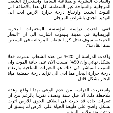
والنفايات البشرية والصناعية السامة واستخراج الشعب
المرجانية والسياحة غير المنظمة، كل هذا بالاضافة الى
التلوث الشديد وارتفاع درجة حرارة الارض ادت الى
التهديد الجدي بانقراض المرجان .
ففي احدث دراسة لمؤسسة المختبرات البحرية
البريطانية في مدينة بليموث اشارت الى ان "البحار
الحمضية سوف تقتل كل الشعاب المرجانية في السبعين
سنة القادمة".
واكدت الدراسة ان 20% من هذه الشعاب تدمرت فعلا
بشكل نهائي وان 50% امست الان على حافة الموت وان
السبب المباشر في ذلك هو التغيرات المناخية وارتفاع
درجة حرارة البحار مما ادى الى تزايد درجة حمضية مياة
البحار بشكل قاتل.
واستغربت الدراسة من عدم الوعي بهذا الواقع وعدم
ملاحظة ذلك الا قبل سنة ونصف تقريبا بالرغم من ان
تغيرات حادة قد جرت في الغلاف الجوي للارض اثرت
بشكل واضح على طبيعة الحياة على الارض لم يسبق ان
حدثت منذ ملايين السنيين.