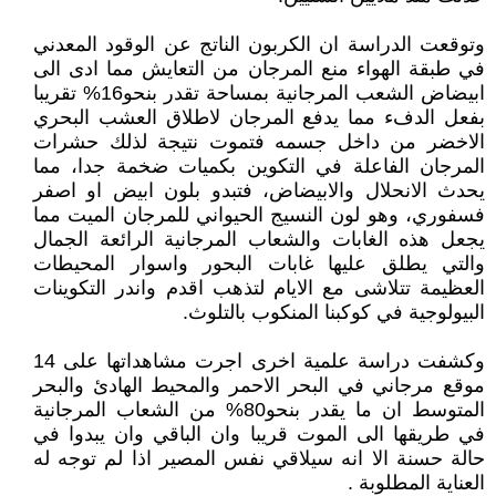
وتوقعت الدراسة ان الكربون الناتج عن الوقود المعدني
في طبقة الهواء منع المرجان من التعايش مما ادى الى
ابيضاض الشعب المرجانية بمساحة تقدر بنحو16% تقريبا
بفعل الدفء مما يدفع المرجان لاطلاق العشب البحري
الاخضر من داخل جسمه فتموت نتيجة لذلك حشرات
المرجان الفاعلة في التكوين بكميات ضخمة جدا، مما
يحدث الانحلال والابيضاض، فتبدو بلون ابيض او اصفر
فسفوري، وهو لون النسيج الحيواني للمرجان الميت مما
يجعل هذه الغابات والشعاب المرجانية الرائعة الجمال
والتي يطلق عليها غابات البحور واسوار المحيطات
العظيمة تتلاشى مع الايام لتذهب اقدم واندر التكوينات
البيولوجية في كوكبنا المنكوب بالتلوث.
وكشفت دراسة علمية اخرى اجرت مشاهداتها على 14
موقع مرجاني في البحر الاحمر والمحيط الهادئ والبحر
المتوسط ان ما يقدر بنحو80% من الشعاب المرجانية
في طريقها الى الموت قريبا وان الباقي وان يبدوا في
حالة حسنة الا انه سيلاقي نفس المصير اذا لم توجه له
العناية المطلوبة .