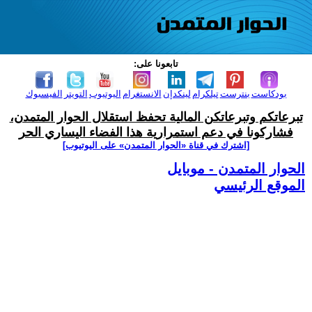
تابعونا على:
بودكاست
بنترست
تيلكرام
لينكدإن
الانستغرام
اليوتيوب
التويتر
الفيسبوك
تبرعاتكم وتبرعاتكن المالية تحفظ استقلال الحوار المتمدن،
فشاركونا في دعم استمرارية هذا الفضاء اليساري الحر
[اشترك في قناة ‫«الحوار المتمدن» على اليوتيوب]
الحوار المتمدن - موبايل
الموقع الرئيسي