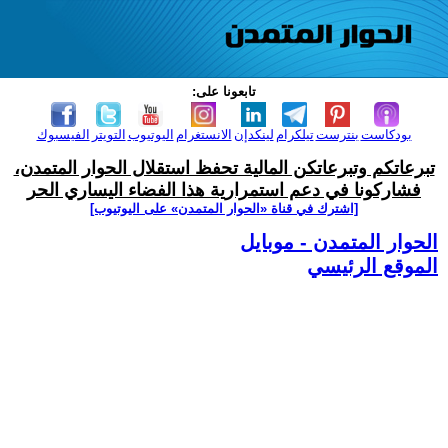
تابعونا على:
بودكاست
بنترست
تيلكرام
لينكدإن
الانستغرام
اليوتيوب
التويتر
الفيسبوك
تبرعاتكم وتبرعاتكن المالية تحفظ استقلال الحوار المتمدن،
فشاركونا في دعم استمرارية هذا الفضاء اليساري الحر
[اشترك في قناة ‫«الحوار المتمدن» على اليوتيوب]
الحوار المتمدن - موبايل
الموقع الرئيسي