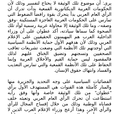
يرى: أن موضوع تلك الوثيقة لا يحتاج لتفسير وذلك لأن
الحكومات العربية الديكتاتورية القمعية بدأت تدرك أن
الرأي العام العربي بدأ يتحرك بقوة رافضاً الضغوط التي
تمارس على الحكومات العربية العاجزة المستكينة -وفق
وصفه-، وما تلك الوثيقة إلا محاولة عربية رسمية لوأد تلك
الصحوة كما سماها سيادته، أكد عطوان على أن وزراء
الداخلية العرب هم المهيمنون الحقيقيين على الإعلام
العربي وذلك لأن هدفهم الأول حماية الأنظمة السياسية
التي أوجدتهم تلك الأنظمة التي وضعت تشريعات تعاقب
الصحفيين وتسجنهم وتضيق الخناق عليهم لذلك
فالمقصود ليس حماية القيم والأخلاق العربية وإنما
الحفاظ على تلك الأنظمة القمعية والتي تمارس التعذيب
والفساد وانتهاك حقوق الإنسان.
الفضائيات السياسية على وجه التحديد والجزيرة منها
والمنار كأمثلة هذه القنوات هي المستهدف الأول برأي
"عطوان" من تلك الوثيقة خاصة وأنها وفق رأيه
استطاعت أن تحرك الرأي العام العربي وتعبئه خلف
قضاياه الوطنية وذلك من خلال إفساح المجال للرأي
والرأي الآخر، وهذا أزعج وزراء الإعلام العرب الذين لا