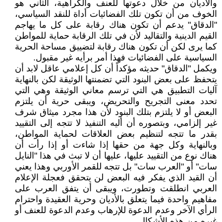
والأديان من خلال دعوتها للعنف والكراهية، الثاني هو
الخوف من أن تكون تلك الفضائيات أداة للنقد السياسي،
"الدقاق" يدعم أن تكون هناك رقابة على كل ما يهاجم
القيم الدينية والتقاليد لأن في تلك الرقابة حماية للمواطن
كما يرى لكن أن تكون هناك رقابة لتضييق مساحة الحرية
السياسية على الفضائيات فهذا أمر برأيه غير مقبول.
ويكمل "الدقاق" حديثه مؤكداً أن كل إعلامي عاقل لابد أن
يتحفظ على بعض البنود التي تضمنتها الوثيقة لكن بالنهاية
آليات التطبيق هي التي ترسم معاني الوثيقة وهي التي
تحدد معنى التجريح والتحريض، ويبقى حرية أن يلتزم
البعض أو لا يلتزم بتلك البنود لأن هذا مجرد ميثاق شرف
غير إلزامي، وبتصوره أن أليه التنفيذ لا تتجه إلى التقييد
بقدر ما تتجه لتنظيم بعض العلاقات لحماية المواطن،
وبالنهاية وكل جهة من حقها إذا شاءت أو إذا رأت أن
هناك نوع من التقييد عليها، عليها أن لا تبث في هذا "النايل
سات" أو "العرب سات" بل تتجه للقمر الأوربي وهذا يعني
أن القيد الذي يفكر فيه البعض لن يتحقق فعجلة الإعلام
العربي انطلقت وتطورت، ويبقى أن يتفق العرب على
مفاهيم واحدة فيما يتعلق بالأديان وحرية العقيدة واحترام
الرأي الآخر وعدم الدعوة للإرهاب وعدم الدعوة للعنف أو
غيره من هذه الأشكال.