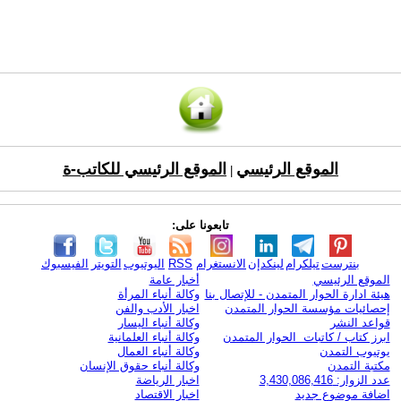
الموقع الرئيسي
الموقع الرئيسي للكاتب-ة
|
تابعونا على:
بنترست
تيلكرام
لينكدإن
الانستغرام
RSS
اليوتيوب
التويتر
الفيسبوك
الموقع الرئيسي
أخبار عامة
هيئة ادارة الحوار المتمدن - للإتصال بنا
وكالة أنباء المرأة
إحصائيات مؤسسة الحوار المتمدن
اخبار الأدب والفن
قواعد النشر
وكالة أنباء اليسار
ابرز كتاب / كاتبات الحوار المتمدن
وكالة أنباء العلمانية
يوتيوب التمدن
وكالة أنباء العمال
مكتبة التمدن
وكالة أنباء حقوق الإنسان
عدد الزوار: 3,430,086,416
اخبار الرياضة
اضافة موضوع جديد
اخبار الاقتصاد