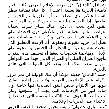
وتساءل "الدقاق" هل حرية الإعلام العربي كانت قبلها
كاملة؟ الحرية هنا نسبية، أعتقد أن كل قناة فضائية تنطق
باسم الحاكم الذي تنطلق منه أو تنطق باسم الحزب أو
صاحبها، إذا الحرية هنا نسبية ونحن لا نريد المزيد من
القيود لكن يجب أن يكون هناك ميثاق شرف لحماية
أعراض الناس لحماية القيم والأديان دون الاعتداء على
حق الإعلام في النقد، حتى لو كان نقد سياسات حتى
نصل إلى حرية مقبولة ومعقولة، أما الإعلام المطلق الذي
نتحدث عنه ويدعو إلى الدعارة أو الجنس أو الهجوم على
الأديان ومهاجمة شخصيات بعينها أو توصيف هذه القنوات
لتأجيج الصراع القبلي أو الصراع الديني فهذا ضد المواطن
العربي وضد الحكومات وضد كل القنوات التي تنادي
بالحرية.
أختتم "الدقاق" حديثه مؤكداً أن تلك الوثيقة لن تمر مرور
الكرام على الإعلاميين العرب، ولابد من إعادة النقاش
حولها مع الالتزام ببعض البنود الصالحة فيها خاصة وأن
هناك كثير من الإيجابيات التي يجب أن نشجعها ولكن
يجب أيضاً الوقوف ضد النيّات المخفية التي قد تحاول
الاعتداء على الحريات الإعلامية.
"عبد الباري عطوان" رئيس تحرير صحيفة القدس العربي