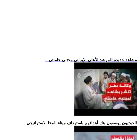
.. مشاهد جديدة للمرشد الأعلى الإيراني مجتبى خامنئي
.. الحوثيون يوسعون بنك أهدافهم باستهداف ميناء المخا الاستراتيجي