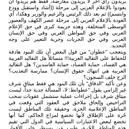
يريدون رأي آخر لا يريدون معارضة، فقط هم يريدوا أن
يعودوا بالإعلام العربي إلى مرحلة ((أشاد واستقبل وودع
وابتسم)) ثم بعد ذلك الرئيس والزعيم والوزير وهكذا، أي
العودة بالإعلام العربي إلى مرحلة عصر الكهف والعصور
الوسطى المتخلفة، وهذه جريمة كبرى في حق الإعلام
العربي وفي حق المواطن العربي وفي حق الإنسان
العربي وفي حق الحريات وحرية التعبير على وجه
التحديد.
ويتعجب "عطوان" من قول البعض أن تلك البنود هادفة
للحفاظ على التقاليد العربية!!! متسائلاً هل التقاليد العربية
هي الفساد، حماية الفساد، حماية الفاسدين؟ هل التقاليد
العربية هي انتهاك حقوق الإنسان؟ ممارسة التعذيب؟
الزج خلف السجون؟
وعن تأكيد "الدقاق" بأن تلك البنود هي فقط ميثاق شرف
غير إلزامي يقول "عطوانط: لا، المسألة جدية جداً، ليست
ميثاق شرف بل إجراءات عملية ستشمل عقوبات سحب
التراخيص وإلحاق ملاحق في العقود التي وقعت في
المناطق الإعلامية الحرة، وحقيقة تلك المناطق ليست
حُرة على الإطلاق لأنها تخضع لمزاج الحاكم، كما أنها
تخضع لبعض الاعتبارات السياسية في الدول التي تقيم
هذه المناطق الحُرة، طيب مَن يسيطر على الأقمار