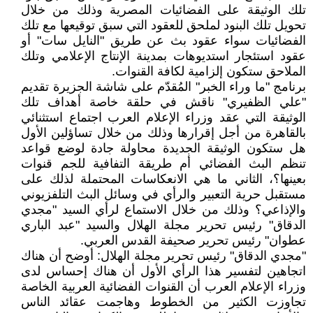
تلك الوثيقة على الفضائيات المصرية وذلك من خلال
تحويل تلك البنود لملحق للعقود التي سبق توقيعها مع تلك
الفضائيات سواء عقود بث عن طريق "النايل سات" أو
عقود استئجار استديوهات بمدينة الإنتاج الإعلامي وتلك
الملاحق ستكون إلزامية لكافة القنوات.
برنامج "ما وراء الخبر" المُقدّم على شاشة الجزيرة تقديم
"علي الظفيري" ناقش في حلقة خاصة أهداف تلك
الوثيقة التي عقد وزراء الإعلام العرب اجتماع استثنائي
بالقاهرة من أجل إقرارها وذلك من خلال تساؤلين الأول
هل ستكون الوثيقة الجديدة محاولة جادة لوضع قواعد
تنظم البث الفضائي أم طريقة التفافية للجم قنوات
بعينها؟، الثاني ما هي الانعكاسات المحتملة لذلك على
مستقبل حرية التعبير والرأي في وسائل البث التلفزيوني
والإذاعي؟ وذلك من خلال الاستماع لرأي السيد "مجدي
الدقاق" رئيس تحرير مجلة الهلال والسيد "عبد الباري
عطوان" رئيس تحرير صحيفة القدس العربي.
"مجدي الدقاق" رئيس تحرير مجلة الهلال: أوضح أن هناك
اتجاهين لتفسير هذا الرأي الأول أن هناك إحساس لدى
وزراء الإعلام العرب أن القنوات الفضائية العربية الخاصة
تجاوزت الكثير من الخطوط وهاجمت عقائد الناس