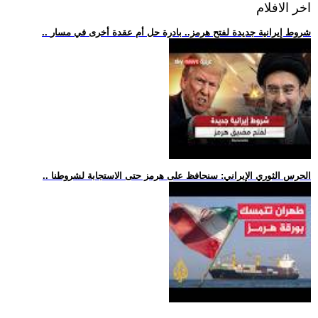
اخر الافلام
.. شروط إيرانية جديدة لفتح هرمز.. بادرة حل أم عقدة أخرى في مسار
.. الحرس الثوري الإيراني: سنحافظ على هرمز حتى الاستجابة لشروطنا