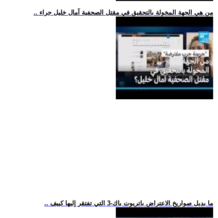
.. من هي الجهة المخولة بالتحقيق في مقتل الصحفية آمال خليل جراء
.. ما بديل صواريخ الاعتراض باتريوت باك-3 التي تفتقر إليها كييف