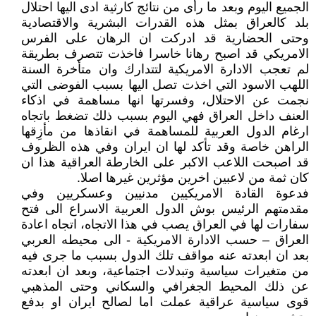
الجميع اليوم وبعد ما رأى من نتائج كارثية ادى اليها احتلال
بلد كالعراق بمثل هذه القدرات البشرية والاقتصادية
وحتى الحضارية قد ادركت ان الرهان على الفرس
الامريكي قد اصبح رهانا خاسرا فاخذت تتصرف بطريقة
لم تعجب الادارة الامريكية لتتدارك وان متأخرة السنة
اللهب الاسود التي اخذت تصل اليها بسبب الفوضى التي
نجمت عن الاحتلال، وفسرتها انها مساهمة في اذكاء
العنف داخل العراق فهي اليوم بسبب ذلك تضغط باتجاه
ارغام الدول العربية للمساهمة في انقاذها من مأزِقها
الراهن خاصة وقد تأكد لها ان ايران وفي هذه الظروف
قد اصبحت اللاعب الاكبر على الخارطة العراقية هذا ان
كان ثمة من لاعبين اخرين مؤثرين غيرها اصلا.
فدعوة القادة الامريكيين مدنيين وعسكريين وفي
مقدمتهم الرئيس بوش الدول العربية الاسراع الى فتح
سفارات لها في العراق يصب في هذا الاتجاه، اتجاه اعادة
العراق – حسب الادارة الامريكية - الى محيطه العربي
بعد ان ابعدته عنه مواقف تلك الدول بسبب ما جرى فيه
من متغيرات سياسية وتبدلات اجتماعية، وبعد ان ابعدته
عن ذلك المحيط الجغرافي والسكاني وحتى المذهبي
قوى سياسية عراقية عملت اما لصالح ايران او بدفع