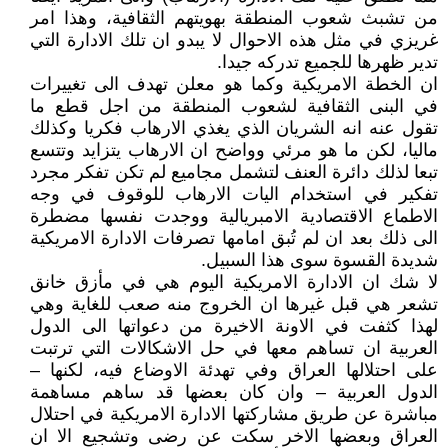
من تشبث شعوب المنطقة بهويتهم الثقافية، وهذا امر
غريزي في مثل هذه الاحوال لا يبدو ان تلك الادارة التي
تدير ظهرها للجميع تدركه جيدا.
ان الخطة الامريكية وكما هو معلن تهدف الى تغييرات
في البنى الثقافية لشعوب المنطقة من اجل قطع ما
تقول عنه انه الشريان الذي يغذي الارهاب فكريا وكذلك
ماليا، لكن ما هو مرئي وواضح ان الارهاب يتزايد وتتسع
تبعا لذلك دائرة العنف لتشمل مجاميع لم تكن تفكر مجرد
تفكير في استخدام اليات الارهاب للوقوف في وجه
الاطماع الاقتصادية الامبريالية ووجدت نفسها مضطرة
الى ذلك بعد ان لم تُبق امامها تصرفات الادارة الامريكية
شديدة القسوة سوى هذا السبيل.
لا شك ان الادارة الامريكية اليوم هي في مأزق خانق
تشعر هي قبل غيرها ان الخروج منه صعب للغاية وهي
لهذا كثفت في الاونة الاخيرة من دعواتها الى الدول
العربية ان تساهم معها في حل الاشكالات التي ترتبت
على احتلالها العراق وفي تهدئة الاوضاع فيه، لكنها –
الدول العربية – وان كان بعضها قد ساهم مساهمة
مباشرة عن طريق مشاركتها الادارة الامريكية في احتلال
العراق وبعضها الاخر سكت عن رضى وتشجيع الا ان