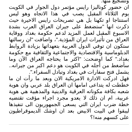
وتشجيع منها.
ان حضور كوناليزا رايس مؤتمر دول الجوار في الكويت
يوم الثلاثاء المقبل يصب في هذا الاتجاه وهو ليس
استنتاجا او تكهنا بل هي تصريحات رايس الاخيرة حيث
ذكرت انها "ستضغط على جيران العراق العرب بشدة
الاسبوع المقبل لعمل المزيد لدعم حكومة بغداد ووقاية
العراق من تأثيرات ايران المؤذية."، واضافت "ان رسالتها
ستكون ان توفي الدول العربية بتعهداتها بزيادة الروابط
الدبلوماسية والاقتصادية والاجتماعية والثقافية مع حكومة
بغداد." كما اوضحت: "اكثر ما يحتاجه العراق الآن وما
سأضغط من أجله في الكويت هو دعم اكبر من جيرانه..
يشمل فتح سفارات في بغداد وتبادل السفراء.".
فهل ادركت الادارة الامريكية الان وبعد ما رأت ان ما
خططت له يتداعى امامها ان العراق بلد عربي وان هوية
شعبه بكافة مكوناته العرقية والدينية والمذهبية هي هوية
عربية، ام ان ذلك لا يعدو مجرد اجراء مؤقت تقتضيه
خطة ضرب ايران التي يسعى الجمهوريون الى تنفيذها
ليبقوا في البيت الابيض بعد ان اوشك الديموقراطيون
على كنسهم منه!؟