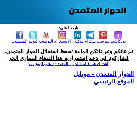
تابعونا على:
بودكاست
بنترست
تيلكرام
لينكدإن
الانستغرام
اليوتيوب
التويتر
الفيسبوك
تبرعاتكم وتبرعاتكن المالية تحفظ استقلال الحوار المتمدن،
فشاركونا في دعم استمرارية هذا الفضاء اليساري الحر
[اشترك في قناة ‫«الحوار المتمدن» على اليوتيوب]
الحوار المتمدن - موبايل
الموقع الرئيسي