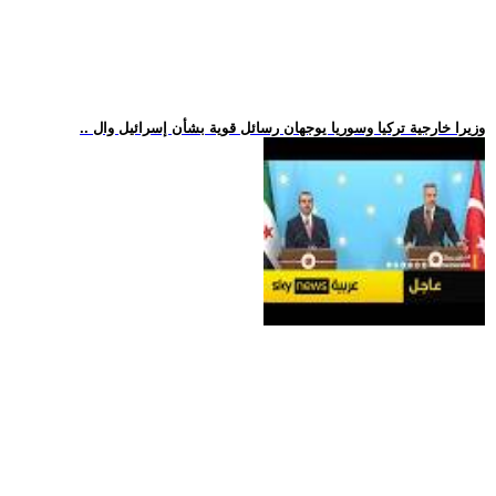
.. وزيرا خارجية تركيا وسوريا يوجهان رسائل قوية بشأن إسرائيل وال