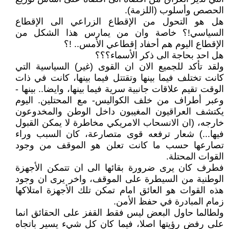
الحصص وأسلوب (اللزمة).
هل هو التحول من الإقطاع الزراعي الى الإقطاع
السياسي!؟ خاصة وان من يمارس هذا الشكل من
الإقطاع اليوم هم أحفاد إقطاعي الأمس.. !؟
هل احد بحاجة الى ذكر الأسماء؟؟؟
ولقد تأكد للجميع الان ان القوى (غير) السياسية التي
كانت تختلف فيما بينها وتقتتل فيما بينها، كانت في ذات
الوقت تقيم علاقات جانبية سرية فيما بينها، وايضا.. بينها -
وعبر أطراف من خلف الكواليس- مع المحتلين. اليوم
يكتشف العراقيون المغيبون داخل الوطن والمخدوعون
خارجه، (ان الانسحاب الامريكي مخاطرة لا يمكن القبول
فيها...) شعار ترفعه قوى متصارعة، كان السبب وراء
تصارعها حسب ما كانت تعلن هو الموقف من وجود
القوات المحتلة.
فطرف كان يرى ضرورة بقائها الى ان تتمكن الأجهزة
الوطنية من السيطرة على الموقف، واخر يرى ان وجود
هذه القوات هو العائق امام تمكن تلك الأجهزة امتلاكها
زمام المبادرة في حفظ الأمن.
ولطالما حاول البعض ليس فقط القفز على الحقائق انما
على رفض رؤيتها اصلا، فيما كان كل شيء يسير باتجاه