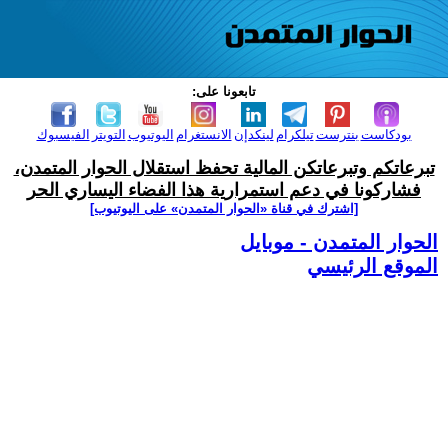
تابعونا على:
بودكاست
بنترست
تيلكرام
لينكدإن
الانستغرام
اليوتيوب
التويتر
الفيسبوك
تبرعاتكم وتبرعاتكن المالية تحفظ استقلال الحوار المتمدن،
فشاركونا في دعم استمرارية هذا الفضاء اليساري الحر
[اشترك في قناة ‫«الحوار المتمدن» على اليوتيوب]
الحوار المتمدن - موبايل
الموقع الرئيسي