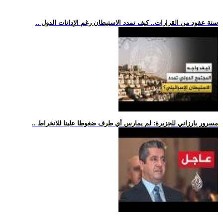
.. ستة عقود من القرارات.. كيف تمدد الاستيطان رغم الإدانات الدول
.. مسرور بارزاني للجزيرة: لم يمارس أي طرف ضغوطا علينا للانخراط