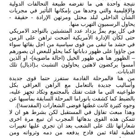
نتيجة واحدة هي ما تفرضه طبيعة التحالفات الدولية
والإقليمية والتي وحدها من بإمكانها التأثير في مجريات
الشأن الداخلي لبلد محتل ومرتهن الإرادة - حقيقة -
يحاول الرسميون التهرب منها.
في كل يوم يمرُّ يزداد عدد المتشبثين بالتواجد الامريكي
حتى لكأن الإدارة الأمريكية أضحت تراهن على الزمن
في حشد ما تبقى من قوى سياسية من اجل بقائها سواء
من جاؤوا على ظهور دباباتها كما يحلو للبعض ان يصورهم
– الظهور هنا هي ظهور الخيل (احالة ماضوية)- او الذين
أمسوا يركضون لاهثين يحاولون التشبث بـ(اذيال) تلك
الدبابات.
من هنا فالمرحلة القادمة ستفرز حتما قوى جديدة
وأساليب جديدة بالتعامل مع الراهن العراقي بكل
طواعينه التي ما فتئت تفتك بالمجتمع وتكاد تجهز عليه،
بالضبط كما كشفت بانوراما المرحلة السابقة بمآسيها عن
وجوه كثيرة كانت غطتها فوضى الشعارات (المقدسة!).
وهذا مبعث تفاؤل في المستقبل لكن بشرط هو ان لا
تتمكن هذه القوى بدهائها المجرب ان تبيع مرة اخرى
شعاراتها تلك على الشعب بعد ان تجري عليها تغييرات
لفظية لقاء ثمن فادح يدفعه من دمه وثرواته ومن