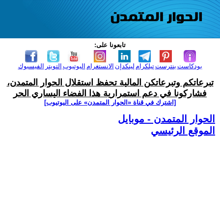
تابعونا على:
بودكاست
بنترست
تيلكرام
لينكدإن
الانستغرام
اليوتيوب
التويتر
الفيسبوك
تبرعاتكم وتبرعاتكن المالية تحفظ استقلال الحوار المتمدن،
فشاركونا في دعم استمرارية هذا الفضاء اليساري الحر
[اشترك في قناة ‫«الحوار المتمدن» على اليوتيوب]
الحوار المتمدن - موبايل
الموقع الرئيسي