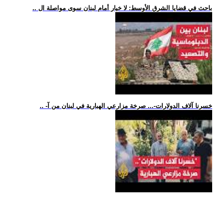
.. باحث في قضايا الشرق الأوسط: لا خيار أمام لبنان سوى مواصلة ال
.. -خسرنا آلاف الدولارات-... صرخة مزارعي الهبارية في لبنان من آ