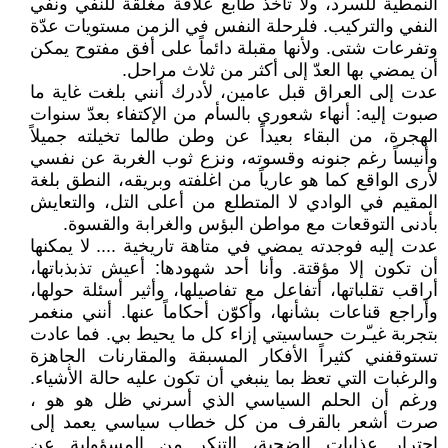
النمطية للسرد، ولا تأخذ طابع علاقة مغلقة للنفي ونفي
النفي والتركيب. فلرحلة النفس في الزمن مستويات عدّة
وتفرعات شتى. ولأنها مقبلة دائماً على أفق مفتوح يمكن
أن يمضي بها العدّ إلى أكثر من ثلاث مراحل.
عدت إلى العراق قبل عامين، لأدرك أنني بلغت غاية ما
صبوت إليه: أنهاء شعوري بالسأم من الإكتفاء بعدّ سنوات
الهجرة، من البقاء بعيداً عن وطن طالما تخيلته جميلاً
وأنيساً رغم جنونه وقسوته، ونزع ثوب الغربة عن نفسي
لأرى الواقع كما هو عارياً من اغلفته وبريقه، النطق بلغة
المقيم في الوادي لا المتطلع من أعلى التل، والتعايش
بأدنى التوقعات مع مواطن البؤس والغرابة والقسوة.
عدت إليه فوجدته يمضي في متاهة تاريخية .... لا يمكنها
أن تكون إلا مؤقتة. وأنا أحد شهودها: أعيش تذبذباتها،
أراقب تقلباتها، أتفاعل مع تفاصيلها، وأثير أسئلة حولها،
وأراجع قناعات بشأنها، وأكوّن أحكاماً عنها. أنني منغمر
بتجربة غيـّرت حساسيتي إزاء كل ما يحيط بي. فما عادت
تستوقفني كثيراً الأفكار المسبقة والمقارنات الجاهزة
والرغبات التي تعظ بما ينبغي أن تكون عليه حالة الأشياء.
ورغم أن الحلم السياسي الذي أسرني ظل هو هو ،
صرت أشعر بالقرف من كل خطاب سياسي يعمد إلى
إجترار عذابات الضحية، التنكر من المسؤولية عن