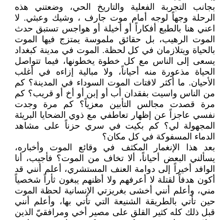
بجانب التجربة الفعلية والتاريخ الحي، وضعتني هذه
الرحلة وجهاً لوجه أمام موت جارف ، وشيك وعبثي. لا
اعني هنا بالطبع أفكاراً أو أخيلة أو هواجس تستبق حدث
الموت الرهيب، بل حقائق ملموسة يمتزج فيها الموت
بالحياة ويتلازمان في كل لحظة. الموت في مدينة كبغداد
يسعى إلى الناس مع كل خطوة يخطونها، فيما تتواصل
الحياة مذعورة منه أحياناً، ولا مبالية إزاءه في أغلب
الأحيان. ما أكثر لافتات الموت السوداء في المدينة؟ كم
من الناس واسيت بفقدان أب أو إبن أو أخ أو قريب؟ كم
مرة قصدت مجالس التأبين معزياً؟ كم مرة وجدت
نفسي عاجزاً عن إظهار تعاطفي مع ذوي الضحايا البريئة
المجهولة لي؟ كم بكيت في سري حزناً على مشاهد
الدماء المسفوكة في كل مكان؟
بعد هذا الإنغمار المكثف في وقائع الموت وأخباره،
يسألني البعض أحياناً، ألا تخاف من الموت؟ فأجيب، أنا
الوافد أخيراً إلى دوامة العنف المستشري، أعلم أنني قد
أكون هدفاً لقتلة لا أعرفهم ولا أظنهم يبغون ثأراً شخصياً
مني، وأعلم أنني أخشى بغريزتي الإنسانية لحظة الموت
حين تأتي بالطريقة الشنيعة التي تأتي بها، وأعلم أنني
قبل ذلك كله كثير القلق على مصير أخي ومرافقيّ الذين