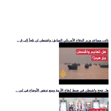
.. نائب مساعد وزير الدفاع الأمريكي السابق: واشنطن لن تلجأ إلى ق
.. هل تنجح واشنطن في ضبط إيقاع الأزمة ومنع تدهور الأوضاع في لبن