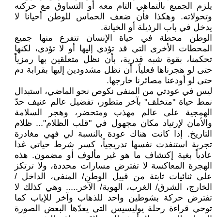
يلزم الجميع بالتماهي التام معه أو التساوق مع حركته
وتحولاته. وهكذا فأن ضعف الحماس للوطن أحياناً لا
يدخل في باب الرذيلة أو الخيانة.
الوطن محطة في حياة الإنسان تتفرع منها جميع
المحطات الأخرى التي قد تؤدي إليها أو لا تؤدي، لكنها
تحكمنا، بقوة شبه قدرية، بأن نظل متعلقين بها رمزياً
حتى لو هجرناها فعلياً، أن نظل مشدودين إليها بقرابة دم
حتى لو أودعنا مصائرنا خارجها.
ليس في عودتي من المنفى نكوص نحو الماضي، استبدال
نمط حياة "متخلف" بآخر متطور، تفضيل عالم عنيف حدّ
الهمجية على عالم مهذب ومتحضر، وهجر السلامة
والأمان لإرتياد مكان مجهول في "قلب الظلام"... ظلام
التاريخ. إذا كانت هناك عودة بالنسبة لي فهي مغادرة
تجربة استنفدت نفسها تدريجياً، كسر شرط حياتي غدا
عادياً بغية إكتشاف ما هو غير مألوف أو مضمون. هذه
الهجرة المعاكسة لا تفترض مسارات محددة، ولا ترتكز
على ثنائيات ثابتة من قبيل الوطن/ المنفى، الداخل /
الخارج، الشرق/ الغرب، الهوية/ الآخر..... وهي كذلك لا
تفترض حركة بشوطين واحد للذهاب وآخر للإياب كما
توحي قراءة رحلة يوليسيس التي يعدّها البعض الصورة