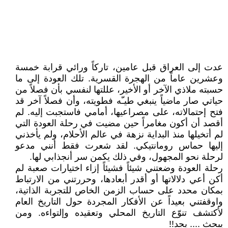
عدت إلى العراق قبل عامين، تاركاً ورائي قرابة خمسة
وعشرين عاماً من الهجرة القسرية. تلك العودة إلى ما
حسبته ملاذي الآخر أو الأخير، عللتها لنفسي بأن فصلاً من
حياتي صار ماضياً ينبغي طيـّه فطويته، وأن فصلاً آخر قد
فتح إحتمالاته، على مصراعيها، أمامي فاستجبت إليه. لم
أقصد أن أكون مغامراً حين مضيت في رحلة العودة التي
لم أتخيلها منذ البداية نزهة في عالم الأحلام، ولم يأخذني
إليها حماس رومانتيكي. لقد شعرت فقط أنني مدعو
لرحلة نحو المجهول، وفي ذلك يكمن سر أنجذابي لها.
رحلة العودة وضعتني شيئاً فشيئاً إزاء اختيارات صعبة لم
أكن أعي دلالاتها أو أقدر أبعادها، وحررتني من الارتباط
بمكان محدد على حساب الزمن الخاص للتجربة الذاتية،
واوقفتني بعيداً عن الأفكار المجردة حول التاريخ العام
لأكتشف تنوّع التاريخ المحلي وتعقيده وإلتواءه. ومن
يبحث .... يجد!!