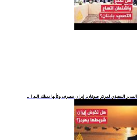
.. المدير التنفيذي لمركز صوفان: إيران تتصرف وكأنها تمتلك اليد ا