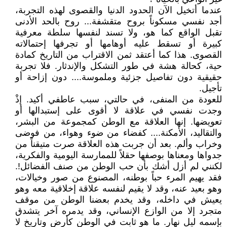
عندما أتخيل الآن الحدود الدنيا والقصوى لهذه التجربة،
أجد نفسي مسكوناً بروح متقشفة... روح بالحد الأدنى
تقبل الواقع كما هو، ولا تسند لنفسها سلطة معرفية
كبيرة أو تسقط عليه أوهامها أو تجرفها إحتمالاته
القصوى. هذا كما أعتقد ثمن الاقتراب من التاريخ كمادة
حية، كحالة هشة في طور التشكل والإندثار. فلا تجربة
حقيقية دون تفاصيل جزئية وملموسة.... دون إزاحة أو
تأجيل.
للعودة من المنفى، في حالتي، سبب عاطفي أكيد. إذْ
وجدت نفسي في علاقة لا أقوى على إستبدالها أو
تعويضها. إنها العلاقة مع الوطن كمجموعة من البشر،
والتقاليد، الأمكنة.... كفضاء من ضوء وهواء، من فوضى
وخراب وألم. بعد أن جربت هذه العلاقة صرت متيقناً من
جدواها ومعناها بوصفها حقلاً للممارسة اليومية والفكرية،
لكنني لم أزل أشك بأن حب الوطن من صنف الفضائل!.
فقد يهيم المرء حباً بوطنه، المصنوع من صور وخيالات،
وهو بعيد عنه، وقد لا يقيم لنفسه علاقة إخلاقية معه وهو
يعيش في داخله، وقد يخدم بعضنا الوطن من موقف
متجرد إلا من الوازع الإنساني، وقد يدمره آخر يتشدق
بإسمه ليل نهار. ما هو ثابت في الوطن كأرض وتاريخ لا