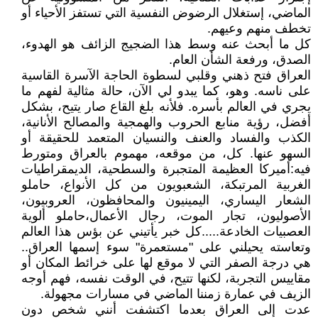
الماضي، إستغلال الرضوض النفسية التي تستفز الأحياء أو
تخطف منهم وعيهم.
كل ما أبحث عنه وسط هذا الضجيج الزائف هو الهدوء،
الصدق، ورفعة الشأن العام.
العراق فتح ذهني وقلبي لسطوة الحاجة الآسرة القاسية
على ناسه. وهو، كما يبدو لي الآن، حالة مثالية لفهم ما
يجري في العالم بأسره. فلأنه بلغ القاع صار يتيح، بشكل
أفضل، رؤية منابع الحروب والهمجية والمصالح الأنانية،
الكذب والفساد والعنف والنسيان المتعمد للحقيقة أو
السهو عنها. كل، من موقعه، مهموم بالعراق ومتورط
فيه:أميركا العظيمة المتجبرة والسطحية، الديمقراطيات
الغربية المرتبكة، الشعبويون من كل الأنواع، حاملو
الشعار اليساري، اليمينيون والمحافظون، العروبيون،
الأصوليون، تجار الموت، رجال الأعمال،حاملو ألوية
العصبيات الخادعة.....كل خبر يأتيني عن بؤس هذا العالم
وتعاسته يحيلني على "مستعمرة" سوء إسمها العراق..
هي درجة الصفر التي لا موقع لها على خرائط المكان أو
مقاييس التجربة، لكنها تتيح، في الوقت نفسه، فهم أوجه
الزيف في عمارة زمننا الماضي في مسارات مجهولة.
عدت إلى العراق بعدما اكتشفت أنني شخص دون