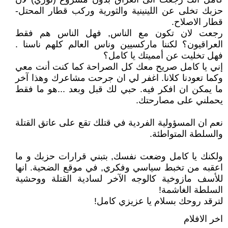
حزبك تخلى عن اللينينية والثورية وركب قطار المحتل-
قطار الاصلاح.
رجعت لان تكون مع الناس, فهل الناس هم فقط
العراقيون؟ لكننا ماركسيين وناس العالم كلهم ناسنا .
فهل تخليت عن أمميتك يا كامل؟
إني يا كامل صريح معك كل الصراحة كما كنت أنت معي
وكما تعودنا كلانا. اغفر لي ان جرحت مشاعرك وهذا آخر
ما يمكن ان افكر فيه. حبي لك قبل وبعد ...هو ما فقط
يحملني على مصارحتك.
نعم ان المسؤولية الفردية في قتلك تقع على عاتق القتلة
والسلطة المتواطئة.
ولكنك يا كامل وضعت نفسك, بتبني قرارات حزبك و ما
اعقبه من تخبط سياسي وفكري, في موقع الضحية. انها
للأسف مازوخية كالوجه الآخر لسادية القتلة ووحشية
السلطة الغاشمة!
لترقد روحك بسلام يا عزيزي كامل!
اخر الافلام