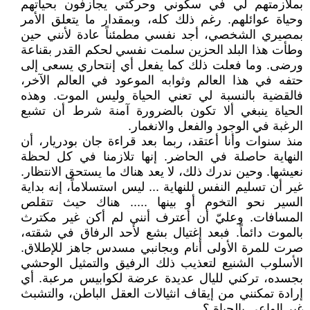
بملازمتهم لي في سكوني وحركتي يجازفون بحياتهم
وحياة عوائلهم. رغم ذلك كله، وبمقدار ما يتعلق الأمر
بمصيري الشخصي، أجد نفسي مطمئناً عادة لأنني حين
وطأت هذا البلد الحزين سلمت نفسي لحكم القدر بقناعة
ورضى. وما فعلت ذلك كما يفعل أي إنتحاري يسعى إلى
حتفه في هذا العالم وثوابه الموعود في العالم الآخر،
فالقضية بالنسبة لي تعني الحياة وليس الموت. وهذه
الحياة ينبغي ألا تكون بالضرورة آمنة شرط أن تشبع
الرغبة في الوجود والفعل والانغمار.
منذ سنوات وأنا أعتقد، ربما بعد قراءة جان بودريار، أن
النهاية حاصلة في الحاضر. إنها تلازمنا في كل لحظة
نعيشها. وحين ندرك ذلك، لا يعد هناك ما يستحق الانتظار.
غير أن تسليم النفس للنهاية ... ليس استسلاماً، إنه بداية
السير نحو التخوم أو بينها ..... هناك حيث تتقلص
المسافات. وعليّ أن أعترف أنني لم أكن غير مكترث
بالموت دائماً. فبعد إغتيال بشع لأحد الرفاق في شقته،
صرت للمرة الأولى أنام وبجانبي مسدس جاهز للإطلاق.
الأسلوب الشنيع لتعذيب ذلك الرفيق والتمثيل الوحشي
بجسده، تركني لليال عديدة عرضة لكوابيس مرعبة. أي
إرادة تمكنني من إيقاف انثيالات العقل الباطن، والتشبث
غير الواعي بالحياة ؟