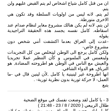
ان من قتل كامل شياع اشخاص لم يتم القبض عليهم ولن
يتم.
لم يتم, لانه ليس من اولويات السلطة وقد تكون هي
الاخرى متورطة.
لن يتم, لانه لم يكن هنالك مشروع مغاير لنظام صدام عند
اسقاطه. كامل نفسه يجسد هذه الحقيقة التراجيدية
يقوله
-عدت إلى العراق بعدما اكتشفت أنني شخص دون
مشروع خاص-
ولكن كامل يرجع الى الوطن ليتخلص من كل التجريدات
ولينغمس في الملموس, و كأن التنظير عملا تجريديا
والعيش مع الناس في الوطن هو اطروحته المضادة, هو
الترياق, هو الدواء الشافي.
انها اطروحة غير لينينية يا كامل ,لأن لينين قال في -ما
العمل- لا حركة ثورية بدون نظرية ثورية- .
يتبع
3 - يا كامل لقد وضعت نفسك في موقع الضحية
طلال الربيعي ( 2020 / 8 / 23 - 21:48 )
كامل انك رجعت الى العراق بدون مشروع (ثوري) لان