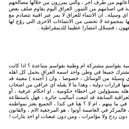
وصراعاتهم من طرف آخر ، والتي يمررون من خلالها مصالحهم
يمة في اصنامهم من التمور. العراق اليوم يقاوم صلف بعض
اي وسيلة.. ان الانتماء للعراق لا يمر عبر اقنية تتصادم مع
ا بمجموعة لا تحصى من الانتماءات الاخرى التي روّج لها
قهون ، فتسجّل انتصارا عظيما للديمقراطية .
سية بقواسم مشتركة ام وطنية بقواسم متباعدة ؟ اذا كانت
ث نشترك جميعا في وطن واحد اسمه العراق يحمل كل اهله
أي وسيلة من الوسائل ، خصوصا ، وان ( أجندة ) معينة قد
سمتها قرارات دولية ، وهذا ما لا يقبله اي عراقي من اصحاب
هله بمسؤولين عن اخطاء حكومية ، او احكام عرفية ، أو
عراقية السابقة قد اتبعت أساليب جائرة ، فهل باستطاعة
 ما بينهم ، ام لا ؟ هنا في كندا ، الجميع يعتز بمواطنته
فالمركز في العاصمة أوتوا ، هو المرجعية الام ، والقانون
 دون ردح ولا مؤامرات ، ومن دون عنعنات او اخذ بثارات !