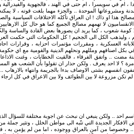
دا ، ام في سويسرا ، ام حتى في الهند ، فالجهوية والفيدرالية 
متمدنة ومشروعاتها الموحدة .. والجزء مهما بلغت قوته ، لا يم
صالح هذا او ذاك ! ان العراق تأكله الاختلافات السياسية والص
الانقساميون لا تهمهم مصالح الجميع كما هو حال كل الارهابيين 
ومة شعوب ، كما يريد ان يصورها بعض القادة والساسة والكتّا
، وليذهب الكل الى الجحيم ! كل الحكومات التي حكمت العراق ،
لاباته العسكرية ، ومقررات مؤتمرات احزابه ، وقرارات احادي
راقي بكل اصنافهم ومللهم ونحلهم الدينية والقومية مع اي حكوم
سنة مضت .. واتفق الفرقاء ، فالقيت الخطابات ، وغنت الاذ
 لا احد يعرف . ولكن حذار ان تقولوا بأن الشعب هو المسؤول !
فون انفسهم بشتى الاوصاف بدءا بالجريمة وانتهاء بالارهاب .. و
 لم تكن مزروعة لا بين الطوائف ولا بين الاعراق في كل ارجاء ا
 اسم احد .. ولكن ينبغي ان نبحث عن اجوبة مختلفة للسؤال الذ
بعض الافكار الجديدة التي تنّبه الى مواطن الخلل ، وتثير جملة
خصوصا من آمن بالعراق ووجوده ، اما من لم يؤمن به ، فليس ث