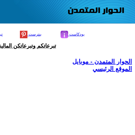
بودكاست
بنترست
تي
تبرعاتكم وتبرعاتكن المال
الحوار المتمدن - موبايل
الموقع الرئيسي