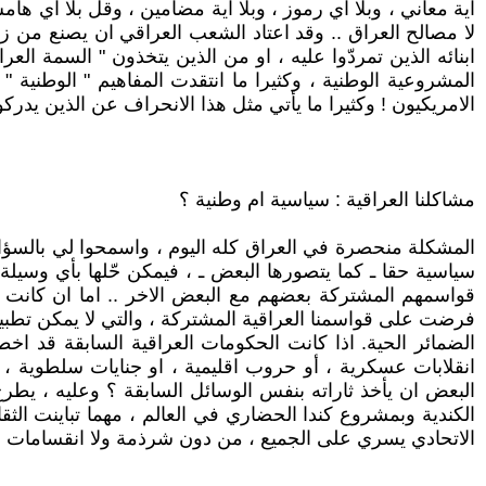
اية معاني ، وبلا اي رموز ، وبلا اية مضامين ، وقل بلا اي 
لا مصالح العراق .. وقد اعتاد الشعب العراقي ان يصنع من ز
ابنائه الذين تمردّوا عليه ، او من الذين يتخذون " السمة العرا
المشروعية الوطنية ، وكثيرا ما انتقدت المفاهيم " الوطنية 
الامريكيون ! وكثيرا ما يأتي مثل هذا الانحراف عن الذين يدرك
مشاكلنا العراقية : سياسية ام وطنية ؟
المشكلة منحصرة في العراق كله اليوم ، واسمحوا لي بالسؤال 
سياسية حقا ـ كما يتصورها البعض ـ ، فيمكن حّلها بأي وسي
قواسمهم المشتركة بعضهم مع البعض الاخر .. اما ان كانت " 
فرضت على قواسمنا العراقية المشتركة ، والتي لا يمكن تطبيقها
الضمائر الحية. اذا كانت الحكومات العراقية السابقة قد ا
انقلابات عسكرية ، أو حروب اقليمية ، او جنايات سلطوية ، 
البعض ان يأخذ ثاراته بنفس الوسائل السابقة ؟ وعليه ، يطرح 
الكندية وبمشروع كندا الحضاري في العالم ، مهما تباينت الثقا
الاتحادي يسري على الجميع ، من دون شرذمة ولا انقسامات ، وب