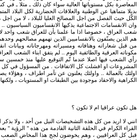
المعاصرة بكل مستوياتها العالية سواء كان ذلك ـ مثلا ـ في كن
بديلا متماهيا عن الوطنية والعلاقات الحضارية لكل البلاد ال
الكّل حيث الفصل من اجل المصالح العليا للبلاد ، لا من اجل م
وان الانقسامات الاجتماعية يذكيها الانقساميون السياسيون .. 
شعب العراق ، خصوصا اذا ما علمنا بأن للعراق شعب واحد لا ك
هم الذين يصنّفون بالانقساميين الذين تهمهم مصالحهم وحدهم 
من قبل شعاراته وهتافاته ومسيراته ومهرجاناته وبيانات انق
مكوناته العرقية والطائفية اليوم .. لم يتفق ابناء الشعب الع
رأي الشعب فيها اصلا عندما تّم التوقيع عليها منذ خمسين 
المشروعات او افشلت كل الاتفاقات . من المسؤول في كل مرة ؟
اولئك بالعمالة .. واولئك يعلنون عن تآمر اطراف ، وهؤلاء يصن
الكراهية والاحقاد موجودة بين الطبقات او المستويات ، ولكنها
هل تكون عراقيا ام لا تكون ؟
انني لا اريد من كل هذه التشخيصات النيل من أحد ، ولا بذكر
القراء الكرام في الحلقة الثانية القادمة من هذه " الرؤية " 
قبل كل العراقيين ، وهم يخوضون لجج هذا المخاض الصعب .. و