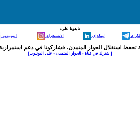
تابعونا على:
لكرام
لينكدإن
الانستغرام
اليوتيوب
ية تحفظ استقلال الحوار المتمدن، فشاركونا في دعم استمرارية 
[اشترك في قناة ‫«الحوار المتمدن» على اليوتيوب]