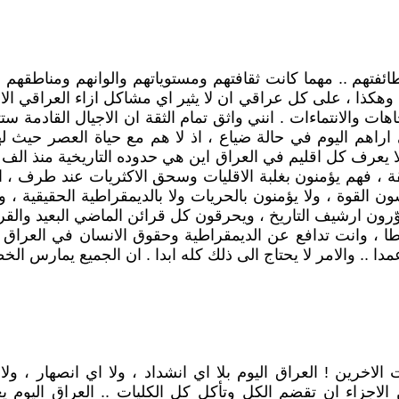
ائفتهم .. مهما كانت ثقافتهم ومستوياتهم والوانهم ومناطقهم 
وهكذا ، على كل عراقي ان لا يثير اي مشاكل ازاء العراقي الا
 والانتماءات . انني واثق تمام الثقة ان الاجيال القادمة ستتب
ي اراهم اليوم في حالة ضياع ، اذ لا هم مع حياة العصر ح
ا يعرف كل اقليم في العراق اين هي حدوده التاريخية منذ الف 
حقيقة ، فهم يؤمنون بغلبة الاقليات وسحق الاكثريات عند طرف
 القوة ، ولا يؤمنون بالحريات ولا بالديمقراطية الحقيقية ، 
رون ارشيف التاريخ ، ويحرقون كل قرائن الماضي البعيد والقريب 
 ، وانت تدافع عن الديمقراطية وحقوق الانسان في العراق 
مدا .. والامر لا يحتاج الى ذلك كله ابدا . ان الجميع يمارس 
ت الاخرين ! العراق اليوم بلا اي انشداد ، ولا اي انصهار ، و
ن الاجزاء ان تقضم الكل وتأكل كل الكليات .. العراق اليوم