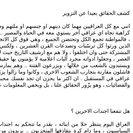
كشف الحقائق بعيدا عن التزوير
انني مع كل العراقيين مهما كان دينهم او جنسهم او ملتهم وط
كراهية تجاه اي عراقي آخر يستوي معه في الحياة والمصير .. 
، فالمواطنة تجمع الكل وتحتضن الجميع ، وهي فوق كل الاتجاهات
الذين ورثوا كل ترسّبات وتصدعات القرن العشرين ، ولكنن
المشتركة حتى وان اختلفوا ، ولا هم مع ارشيف التاريخ حيث ل
العصر ، وجعلوا ادواته مجرد آليات اعلامية لا يؤمنون بها 
ويستبدون بالشعب من خلالها ، ويزرعون الفتنة .. وهم يمارسون
فاشلون مقارنة بتجارب الشعوب الاخرى ، وكانوا وما زالوا يزوّ
عراقي في المستقبل . ان اكثر ما يحزن ان تجد نفسك محبطا
والفضائيات ، وهو يزّور الحقائق علنا ، بل ويخفي المعلومات ع
هل تنفعنا اجندات الاخرين ؟
العراق اليوم ينتظر حلا من ابنائه ، بقدر ما تتحكم به اجندا
السياسيون ، وما دام كرة يتقاذفها المتحزبون .. يريدون م