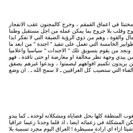
مختبئا في اعماق القمقم ، وخرج كالمجنون عقب الانفجار
 مفتوح وقلب بلا جروح بما يمكن عمله من اجل مستقبل وطننا
ل والقوة ، وهم من ذوي الرؤية الضيقة التي لا تفكر ابدا
وابير الخامسة التي تعمل على تنفيذ " اجندة " من ابعد ما
 ونجد من يقوم بتسويق تلك " الاجندات " سياسيا واعلاميا
من يبدي وجهة نظر مخالفة او معارضة او حتى ناقدة ، فهو
ذين يريدون تكميم افواههم ليصمتوا ، ويدعوا غيرهم يصفق
فناء التي ستصيب كل العراقيين ـ لا سمح الله ـ . ان وضع
شعوب المنطقة كلها بحل قضاياه ومشكلاته لوحده ـ كما يبدو
 المشكلة في زعمائه ايضا ، اذ قلما وجدنا زعيما عراقيا
 شيئا ازاء اي ارادة مسيطرة ! العراق اليوم مجرد تسمية بلا