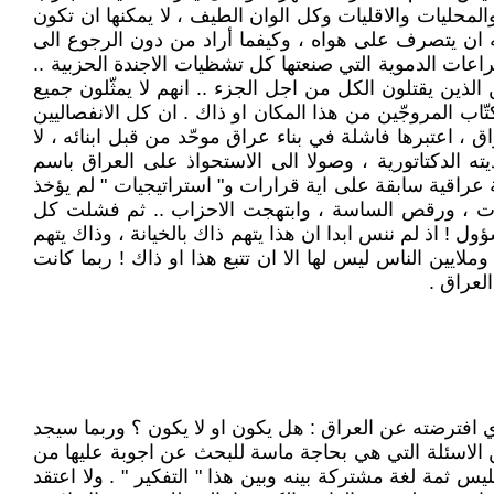
والمحليات والاقليات وكل الوان الطيف ، لا يمكنها ان تكون
كنه ان يتصرف على هواه ، وكيفما أراد من دون الرجوع الى
راعات الدموية التي صنعتها كل تشظيات الاجندة الحزبية ..
الذين يقتلون الكل من اجل الجزء .. انهم لا يمثّلون جميع
ب المروجّين من هذا المكان او ذاك . ان كل الانفصاليين
 اعتبرها فاشلة في بناء عراق موحّد من قبل ابنائه ، لا
ته الدكتاتورية ، وصولا الى الاستحواذ على العراق باسم
ة عراقية سابقة على اية قرارات و" استراتيجيات " لم يؤخذ
اعات ، ورقص الساسة ، وابتهجت الاحزاب .. ثم فشلت كل
 اذ لم ننس ابدا ان هذا يتهم ذاك بالخيانة ، وذاك يتهم
ملايين الناس ليس لها الا ان تتبع هذا او ذاك ! ربما كانت
لعراق .
ي افترضته عن العراق : هل يكون او لا يكون ؟ وربما سيجد
 من الاسئلة التي هي بحاجة ماسة للبحث عن اجوبة عليها من
مة لغة مشتركة بينه وبين هذا " التفكير " . ولا اعتقد