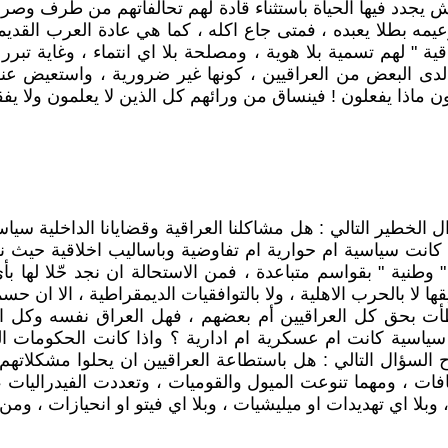
هامش يجدد فيها الحياة باستثناء قادة لهم تحالفاتهم من طرف 
عيمه بطلا يعبده ، فمتى جاع اكله ، كما هي عادة العرب القد
قية " لهم تسمية بلا هوية ، ومصلحة بلا اي انتماء ، وغاية تبرر 
" لدى البعض من العراقيين ، كونها غير ضرورية ، واستعيض عنه
ون ماذا يفعلون ! فينساق من ورائهم كل الذين لا يعلمون ولا يف
الخطير التالي : هل مشاكلنا العراقية وقضايانا الداخلية سيا
لة كانت سياسية ام حوارية ام تفاوضية وباساليب اخلاقية حي
وطنية " بقواسم متباعدة ، فمن الاستحالة ان نجد حّلا لها ب
 لا بالحرب الاهلية ، ولا بالتوافقيات الديمقراطية ، الا ان ح
خطأت بحق كل العراقيين أم بعضهم ، فهل العراق نفسه وكل ا
سياسية كانت ام عسكرية ام ادارية ؟ واذا كانت الحكومات ال
السؤال التالي : هل باستطاعة العراقيين ان يحلوا مشكلاتهم في
فات ، ومهما تنوعت الميول والقوميات ، وتعددت الفيدراليات ، 
لا اي تهديدات او ميليشيات ، وبلا اي فيتو او انحيازات ، ومن