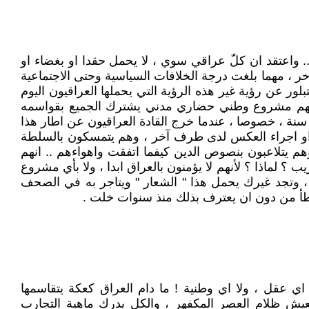
.. واعتقد ان كلّ عراقي سوي ، لا يحمل حقدا او بغضاء او
خر ، مهما بلغت درجة الخلافات السياسية وحتى الاجتماعية
لور عن رؤية غير هذه الرؤية التي يحملها العراقيون اليوم
يث لهم مشروع وطني حضاري مدني يشترك الجميع بقواسمه
سنة ، خصوصا ، عندما خرج القادة العراقيون عن اطار هذا
 ، او اجراء العكس لدى طرف آخر ، وهم يتمسكون بالسلطة
وهم يتلاعبون بنصوص الدين كيفما اتفقت واهواءهم .. انهم
؟ لماذا ؟ لأنهم لا يؤمنون بالعراق ابدا ، ولا بأي مشروع
، وتجد غيرك يحمل هذا " الشعار " ويتاجر به في الصحف
الخطأ من دون ان يعترف بذلك منذ سنوات خلت .
لا اي عقل ، ولا اي وطنية ! ما دام العراق كعكة يتقاسمها
 يعيش ظلام العصر المكفهر ، والكل يدرك ماهية التجارب