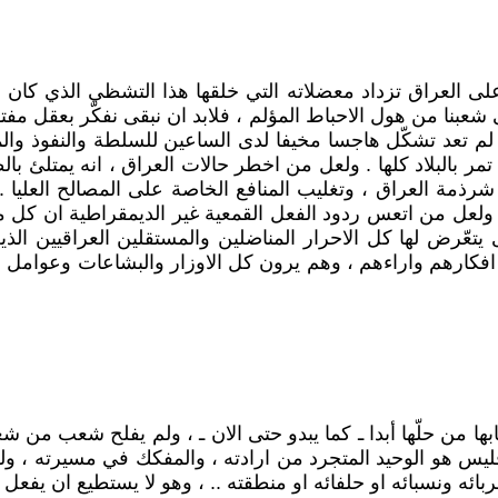
لى العراق تزداد معضلاته التي خلقها هذا التشظي الذي كان 
 على شعبنا من هول الاحباط المؤلم ، فلابد ان نبقى نفكّر بعقل
 لم تعد تشكّل هاجسا مخيفا لدى الساعين للسلطة والنفوذ والما
 بالبلاد كلها . ولعل من اخطر حالات العراق ، انه يمتلئ بالط
شرذمة العراق ، وتغليب المنافع الخاصة على المصالح العليا .
. ولعل من اتعس ردود الفعل القمعية غير الديمقراطية ان كل 
 يتعّرض لها كل الاحرار المناضلين والمستقلين العراقيين ال
افكارهم واراءهم ، وهم يرون كل الاوزار والبشاعات وعوامل ال
بها من حلّها أبدا ـ كما يبدو حتى الان ـ ، ولم يفلح شعب من 
س هو الوحيد المتجرد من ارادته ، والمفكك في مسيرته ، ولكن
قربائه ونسبائه او حلفائه او منطقته .. ، وهو لا يستطيع ان يفعل