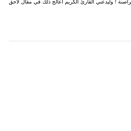
راصنة ! وليدعني القارئ الكريم اعالج ذلك في مقال لاحق