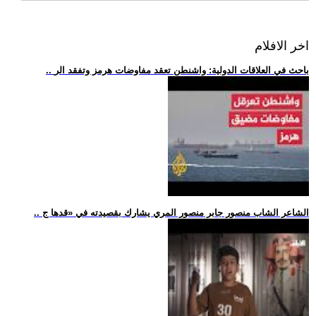
اخر الافلام
.. باحث في العلاقات الدولية: واشنطن تعقد مفاوضات هرمز وتفقد الر
.. الشاعر الشاب منصور جابر منصور المري يشارك بقصيدته في «قدها ج