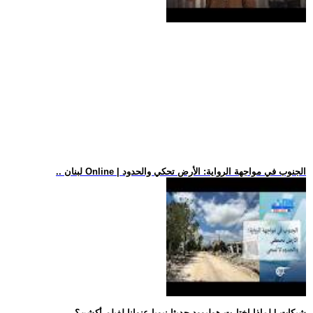
.. لبنان Online | الجنوب في مواجهة الرواية: الأرض تحكي والحدود
.. شبكات | لماذا اختارت هوليوود حديثا نبويا عنوانا لفيلم أكشن؟