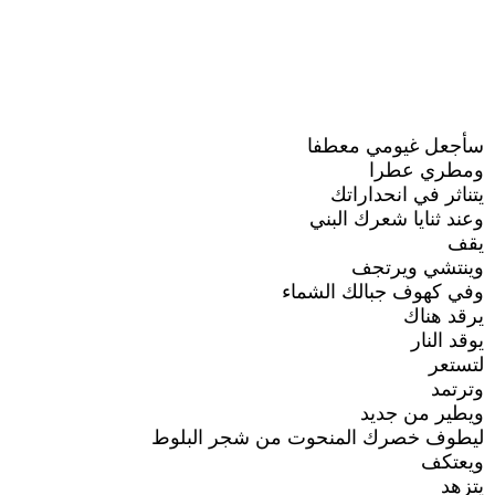
سأجعل غيومي معطفا
ومطري عطرا
يتناثر في انحداراتك
وعند ثنايا شعرك البني
يقف
وينتشي ويرتجف
وفي كهوف جبالك الشماء
يرقد هناك
يوقد النار
لتستعر
وترتمد
ويطير من جديد
ليطوف خصرك المنحوت من شجر البلوط
ويعتكف
يتزهد