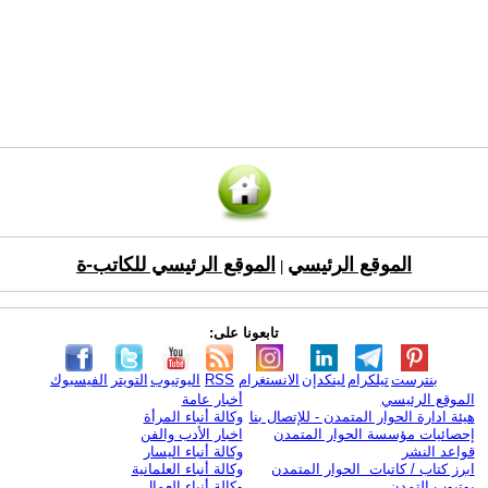
الموقع الرئيسي
الموقع الرئيسي للكاتب-ة
|
تابعونا على:
بنترست
تيلكرام
لينكدإن
الانستغرام
RSS
اليوتيوب
التويتر
الفيسبوك
الموقع الرئيسي
أخبار عامة
هيئة ادارة الحوار المتمدن - للإتصال بنا
وكالة أنباء المرأة
إحصائيات مؤسسة الحوار المتمدن
اخبار الأدب والفن
قواعد النشر
وكالة أنباء اليسار
ابرز كتاب / كاتبات الحوار المتمدن
وكالة أنباء العلمانية
يوتيوب التمدن
وكالة أنباء العمال