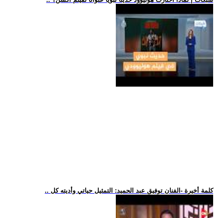
.. كلمة أخيرة -الفنان توفيق عبد الحميد: التمثيل حياتي وأديته كل