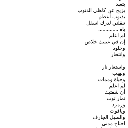
يتعبد
يزيح عن كاهلي الذنوب
بذنوب أعظم
تنقلني لدرك اسفل
ياه ..............
لم اعلم
إن في عينيك خلاص
وخلود
وانتحار
واستعار نار
ولهيب
وحياة وممات
لم اعلم
أن شفتيك
ثمار توت
وزمرد
وياقوت
والسيل الجارف
اجتاح مدني