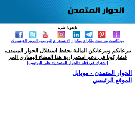
تابعونا على:
بودكاست
بنترست
تيلكرام
لينكدإن
الانستغرام
اليوتيوب
التويتر
الفيسبوك
تبرعاتكم وتبرعاتكن المالية تحفظ استقلال الحوار المتمدن،
فشاركونا في دعم استمرارية هذا الفضاء اليساري الحر
[اشترك في قناة ‫«الحوار المتمدن» على اليوتيوب]
الحوار المتمدن - موبايل
الموقع الرئيسي