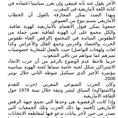
الآخر يقول عنه بأنه فينيقي وإن تقرر سياسيا اعتماده في
كتابة اللغة لأمازيغية في المغرب.
وبهذا الصدد يمكن المجازفة بالقول أن الخطاب
الأمازيغي يتسم بنوع من الغموض.
جمعويا يمكن قبول الاهتمام بالأمازيغية كهوية ثقافية.
والكل مجمع على أن الهوية لثقافية تعني جملة من
الطقوس السائدة في المجتمع (الرقص الغناء طقوس
الحرث والحصاد والدرس وجمع الغلل والأعراس وكذا
لغات ولهجات التواصل) حيث بالفعل للمغاربة خصوصيات
تميزهم عما سواهم من باقي الشعوب.
حزبيا نلاحظ عدم الوضوح بالرغم من أن حزب الاتحاد
الاشتراكي شكل لجنة خاصة سماها لجنة الهوية بمناسبة
مؤتمره الأخير الذي سيكمل شوطه الثاني خلال نونبر
2008.
وكان الحزب الشيوعي المغربي (حزب التقدم
والاشتؤاكية) السباق لنشر وثيقة خلال سنة 1978 حول
الثقافة الأمازيغية.
وإذا كانت الرفضوية هي وحدها التي تجمع جبهة الرفض
الأمازيغي (أقصد بها ذلك الحزب وتلك الجمعيات التي
تصدر من حين لآخر بيانات تدعو فيها لمقاطعة الانتخابات