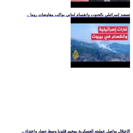
.. تصعيد إسرائيلي بالجنوب وانقسام لبناني يواكب مفاوضات روما
.. الاحتلال يواصل عمليته العسكرية بمخيم قلنديا وسط حصار واعتداء