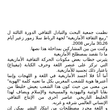
نظمت جمعية البحث والتبادل الثقافي الدورة الثالثة ل
"ربيع الثقافة الأمازيغية" لجهة الرباط سلا زمور زعير أيام
26ـ30 مارس 2008.
وكنت من بين المشاركين بمداخلة هذا نصها.
ما ذا نقصد بمصطلح الأمازيغية
يثيرني خطاب بعض مكونات الحركة الثقافية الأمازيغية
التي تركز على عنصر اللغة وحرف الكتابة (تيفيناغ)
باعتبار ذلك تجسيد للأمازيغية.
أما أنا فلا أجسد الأمازيغية في اللغة و اللهجات وإنما
أعتبرها هوية للشعب المغربي بكل ما تعنيه كلمة "الهوية"
من معنى من حيث كون هذا الشعب يعيش خليطا من
بقايا الوثنية واليهودية والمسيحية والإسلام ويضاف لهذا
الخليط التاريخي عناصر أخرى من الإنتاج الثقافي
الإنساني العالمي شرقه و غربه.
و اللغة مجرد مصطلحات من ابتكار البشر يمكن إن