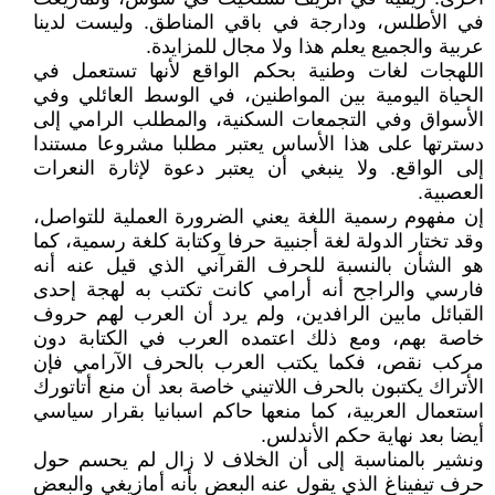
في الأطلس، ودارجة في باقي المناطق. وليست لدينا
عربية والجميع يعلم هذا ولا مجال للمزايدة.
اللهجات لغات وطنية بحكم الواقع لأنها تستعمل في
الحياة اليومية بين المواطنين، في الوسط العائلي وفي
الأسواق وفي التجمعات السكنية، والمطلب الرامي إلى
دسترتها على هذا الأساس يعتبر مطلبا مشروعا مستندا
إلى الواقع. ولا ينبغي أن يعتبر دعوة لإثارة النعرات
العصبية.
إن مفهوم رسمية اللغة يعني الضرورة العملية للتواصل،
وقد تختار الدولة لغة أجنبية حرفا وكتابة كلغة رسمية، كما
هو الشأن بالنسبة للحرف القرآني الذي قيل عنه أنه
فارسي والراجح أنه أرامي كانت تكتب به لهجة إحدى
القبائل مابين الرافدين، ولم يرد أن العرب لهم حروف
خاصة بهم، ومع ذلك اعتمده العرب في الكتابة دون
مركب نقص، فكما يكتب العرب بالحرف الآرامي فإن
الأتراك يكتبون بالحرف اللاتيني خاصة بعد أن منع أتاتورك
استعمال العربية، كما منعها حاكم اسبانيا بقرار سياسي
أيضا بعد نهاية حكم الأندلس.
ونشير بالمناسبة إلى أن الخلاف لا زال لم يحسم حول
حرف تيفيناغ الذي يقول عنه البعض بأنه أمازيغي والبعض