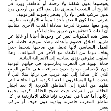
يعوضوها بدون شفقة ولا رحمة أو عاطفة. وورد في
التاريخ أن الشعب المصري بدل لغته أكثر من أربعين مرة
بدون مركب نقص. ولا زال يفتخر بأصوله الفرعونية.
يثيرني أيضا كون البعض يأخذ المسألة الأمازيغية بطريقة
يبدو معها متطرفا لدرجة معاداة اللغات الأخرى متناسيا
أن الذات لا تتحقق عن طريق معاداة الأخر.
بعض هذه المكونات تعبر عن وجودها أحيانا أو غالبا عن
طريق اختلاق خصوم وأعداء، وهذه منهجية خاطئة في
العمل السياسي لأنها تجعل من صاحبها شخصا حذرا
يخاف دوما من الالتقاء مع الآخر في المواقف. وهذا
أسلوب تطرفي يؤدي بصاحبه إلى الانعزالية القاتلة.
حماة الهوية في المغرب يمارسونها في حياتهم اليومية
دون الإحساس بوجود حدود جغرافية، على عكس الوضع
الذي كان سائدا إلى عهد قريب في تركيا مثلا التي لا
يتحدث فيها المسافرون اللغة الكردية في الحافلة التي
تقلهم من أنقرة إلى المناطق الكردية إلا بعد اجتياز
الحافلة نهر الفرات حيث تصبح الحافلة كردية بجميع
ركابها. أما عندنا في المغرب فإننا نتكلم الأمازيغية في كل
مناطق المغرب حاضرته وباديته دون خوف أو مركب
نقص.