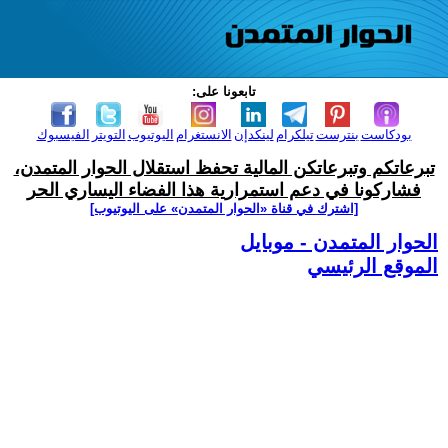
تابعونا على:
بودكاست
بنترست
تيلكرام
لينكدإن
الانستغرام
اليوتيوب
التويتر
الفيسبوك
تبرعاتكم وتبرعاتكن المالية تحفظ استقلال الحوار المتمدن،
فشاركونا في دعم استمرارية هذا الفضاء اليساري الحر
[اشترك في قناة ‫«الحوار المتمدن» على اليوتيوب]
الحوار المتمدن - موبايل
الموقع الرئيسي