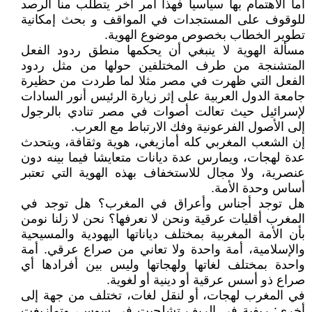
أما الاهتمام بها سياسيا فهذا أمر آخر يتطلب منا الرصد
للوقوف على المستجدات في المواقف و بحث إمكانية
تطوير الخطاب بخصوص موضوع الهوية.
مسألة الهوية لا ينبغي أن يحكمها منطق ردود الفعل
المتشنجة من طرف المختلفين حولها من مثل ردود
الفعل التي ظهرت في مصر مثلا لما طردت من حظيرة
جامعة الدول العربية على إثر زيارة الرئيس أنور السادات
لإسرائيل حيث تعالت أصوات في مصر تنادي بالرجول
إلى الأصول الفرعونية وفك الارتباط مع العرب.
إن الشعب المغربي كله أمازيغي، هوية وثقافة، ويتحدث
عدة لهجات، ويمارس عدة ديانات متعايشا فيما بينه دون
عنصرية، ولا مجال للاستخفاف بهذه الهوية التي تعتبر
أساس وحدة الأمة.
هل توجد أجناس وأعراق في المغرب؟ هل توجد في
المغرب أقليات عرقية ونحن لا نعرفها؟ نحن لا زلنا نومن
بأن الأمة المغربية بمختلف دياناتها اليهودية والمسيحية
والإسلامية، أمة واحدة ولا تعاني من صراع عرقي. أمة
واحدة بمختلف لغاتها ولهجاتها وليس بين أفرادها أي
صراع ذو أسس عرقية أو دينية أو لغوية.
في المغرب لهجات، أو لنقل لغات، تختلف من جهة إلى
أخرى: ريفية في الريف تشلحيت في سوس، وتمازيغت