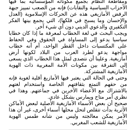
ومقاطعة النظام بجميع مكوناته المؤسساتيه بما فيها
الأحزاب السياسية والنقابات) فإنه من الصعب تمييز جبهة
الرفض الأمازيغي هذه عن الحركات الإسلاموية (العدل
والإحسان وما يسبح في فلكها)، التي يجمع بينها الفكر
التكفيري والدعوي الديني دون أي شيء آخر.
ويجب البحث في لغة الخطاب لمعرفة ما إذا كان خطابا
سياسيا يدعو إلى المساواة في الحقوق وفي الحفاظ
على المكتسبات داخل القطر الواحد، أم أنه خطاب
مواجهة يدعو لطرد العرب من البلاد لكونها أرض
أمازيغية. وعلينا أن نتصدى لمثل هذا الخطاب الذي يسعى
إلى التفرقة بين مكونات الأمة المغربية ذات الهوية
الأمازيغية المشتركة.
وحتى في الحالة التي يعتبر فيها الأمازيغ أقلية لغوية فإنه
من حقهم التمتع بثقافتهم الخاصة واستخدام لغتهم
بالاشتراك مع الأعضاء الآخرين في جماعتهم. وهذا في
نظري أمر متاح ويمارس بشكل عادي.
صحيح أن بعض الأسماء الأمازيغية الأصلية لبعض الأماكن
الأثرية بدأت تتقلص لتحل محلها أسماء أخرى، غير أن هذا
الأمر يمكن معالجته وليس من شأنه طمس الهوية
الأمازيغية للشعب المغربي.