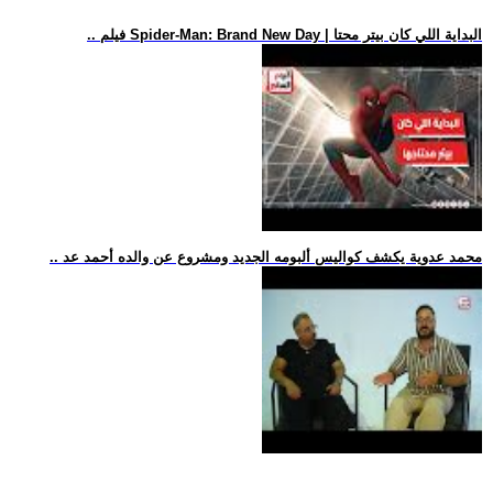
.. فيلم Spider-Man: Brand New Day | البداية اللي كان بيتر محتا
.. محمد عدوية يكشف كواليس ألبومه الجديد ومشروع عن والده أحمد عد