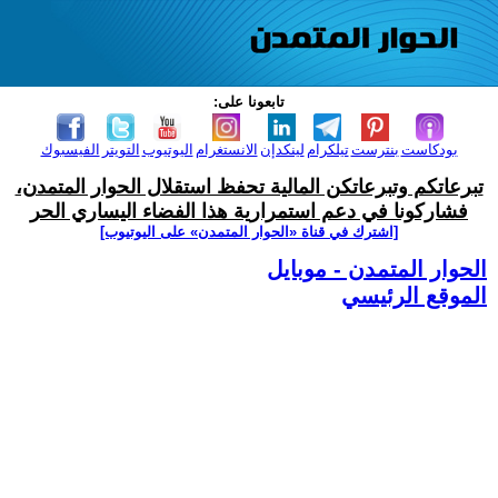
تابعونا على:
بودكاست
بنترست
تيلكرام
لينكدإن
الانستغرام
اليوتيوب
التويتر
الفيسبوك
تبرعاتكم وتبرعاتكن المالية تحفظ استقلال الحوار المتمدن،
فشاركونا في دعم استمرارية هذا الفضاء اليساري الحر
[اشترك في قناة ‫«الحوار المتمدن» على اليوتيوب]
الحوار المتمدن - موبايل
الموقع الرئيسي