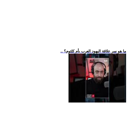
.. ما هو سر علاقة اليهود العرب بأم كلثوم؟