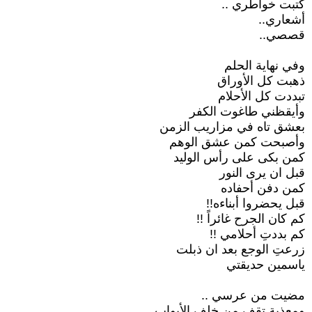
كتبت خواطري ..
أشعاري..
قصصي..
وفي نهاية الحلم
ذهبت كل الأوراق
تبددت كل الأحلام
وأيقظني طاغوت الكفر
بعشق تاه في مزاريب الزمن
وأصبحت كمن عشق الوهم
كمن بكى على رأس الوليد
قبل ان يرى النور
كمن دفن أحفاده
قبل يحضروا أبناءه!!
كم كان الجرح غائراً !!
كم بددتِ أحلامي !!
زرعتِ الوجع بعد ان ذبلت
ياسمين حديقتي
مضيت من عرسي ..
ومعذبة تقف من خلف الأبواب