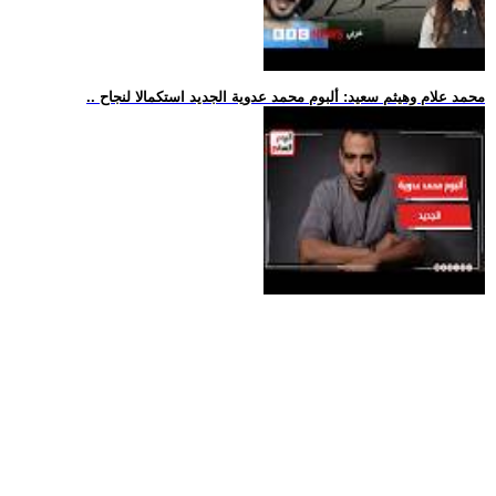
.. محمد علام وهيثم سعيد: ألبوم محمد عدوية الجديد استكمالا لنجاح