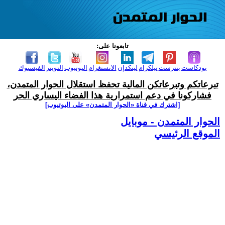
تابعونا على:
بودكاست
بنترست
تيلكرام
لينكدإن
الانستغرام
اليوتيوب
التويتر
الفيسبوك
تبرعاتكم وتبرعاتكن المالية تحفظ استقلال الحوار المتمدن،
فشاركونا في دعم استمرارية هذا الفضاء اليساري الحر
[اشترك في قناة ‫«الحوار المتمدن» على اليوتيوب]
الحوار المتمدن - موبايل
الموقع الرئيسي