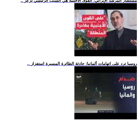
.. مستشار المرشد الإيراني: القوى الأجنبية هي السبب الرئيسي لزعز
.. روسيا ترد على اتهامات ألمانيا: حادثة الطائرة المسيرة استفزاز