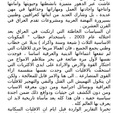
عاشت عبر الدهور متميزة بانشطتها وحيويتها وامانتها
وانتاجها واجادتها العمل ومهاراتها وحذاقتها في مهن
عديدة ، بل وشارك العديد من ابنائها كعراقيين وطنيين
بسيرورة النهضة العربية ومشروعات تقدم العراق في
القرن العشرين .
ان السياسات الخاطئة التي ارتكبت في العراق بعد
احتلاله عام 2003 ، باستخدام خطاب " المكونات
الاساسية الثلاث ( شيعة وسنة واكراد ) بديلا عن خطاب
وطني يجمع الجميع ، فان اهمالا مريعا جرى للاقليات التي
لم تنفعها انتماءاتها الدينية والعرقية اساسا ، فوجدت
نفسها لأول مرة ضائعة في بحر متلاطم الامواج من
احتكار القوة والارض والارادة على ايدي الاكثريات التي
استخفّت بالاقليات التي وجدت نفسها منقسمة ازاء
القوى المتصارعة .. الى هنا والامر قابل للمعالجة ، ولكن
ان يتحّول التهميش الى القتل والنفي والتهجير للاقليات
العراقية وبوسائل اجرامية ومن دون معرفة الاسباب
ومن دون الكشف عن حيثيات ودوافع ذلك ضمن اجندة
سياسية خفية ، فان هذا كله يعد مأساة تاريخية لابد ان
يعرف بها العالم كله .
تخبرنا التقارير الواردة قبل ايام ان الاقليات السكانية