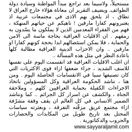
مستحيلاً، ولاسيما بعد تراجع مبدأ المواطنة وسيادة دولة
الطوائف. ويضيف التقرير ان معاناة هؤلاء خارج العراق لا
تطاق ، اذ يلحق بهم الاذى في مجتمعات عربية اذ
يعتبرونهم كفارا مارقين ! ناهيكم عن حياتهم المنهكة ،
فهم من الفقراء المعدمين الذين لا يملكون ما يسّدون به
رمقهم . ان الاقليات العراقية بحاجة ماسة الى الامن
والحماية ، فلا يمكن استئصالهم ابدا بحجة كونهم كفارا او
مارقين .. وان الاحزاب الدينية العراقية مطالبة كلها
باعادة النظر في مثل هذه المسألة ..
ان اغلب الاقليات العراقية قد انقسمت اليوم على نفسها
للاسف الشديد ، جراء ضعفها ازاء قوى الاكثريات التي
كان تصنيفها سببا في الانقسامات الحاصلة اليوم . ومن
هنا ، نناشد الحكومة العراقية وكل المسؤولين باتخاذ
الاجراءات الكفيلة بحماية العراقيين كلهم ، وملاحقة
الجناة ، والكشف عن اسرار كل الجرائم .. كما ونناشد
الضمير الانساني في كل العالم ان يقف وقفة مشرّفة
ازاء مجتمع عريق مزقّته التفرقة ، وبعثرته سياسات
المحتل بعد تاريخ طويل من المكابدات والحصارات
والحروب والدكتاتورية .
www.sayyaraljamil.com