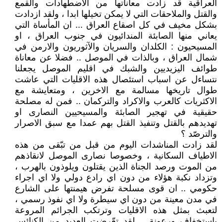
العراقية قد زادت معاناتها من الاضطهادات والقمع
والقتل والملاحقات التي لا يمكن تخيلها ابدا ، ولقد ازدادت
بشكل مخيف في كل اصقاع العراق ... ان المأساة التي
يعاني منها الصابئة المندائيون في جنوب العراق ، او
المسيحيون : الكلدان والسريان والآثوريون والارمن في
شمال العراق ، وبالذات في الموصل .. فضلا عن معاناة
طوائف اليزيديين والشبك في اقليم الموصل يجعلنا
نتساءل عن اسباب استئصال هذه الاقليات التي عاشت
طوال تاريخها مسالمة مع الاخرين ، ومتعايشة مع
الاكثريات كالعرب والاكراد والتركمان .. فمن له مصلحة
حقيقية في تهجير الصابئة والمسيحيين النصارى او
تهديدهم بالقتل وتنفيذ القتل بهم عمدا مع سبق الاصرار
والترصّد ؟
لقد زادت المناشدات اليوم من قبل من تبّقى من هذه
الاطياف السكانية ، وخصوصا نصارى الموصل لانقاذهم
من الموت ورصد الجناة الذين يقتلون ويلوذون بالهرب ،
وتزداد نكبة هؤلاء من دون اي رادع دولي ولا اي اجراء
حكومي .. ان قوى مسلحة تفرض هيمنتها على الشارع
في مدن معينة من دون اي سيطرة ولا اي نفوذ رسمي ،
لتعبث بمثل هذه الاقليات وترتكب الجرائم المروعة
باستخفاف ورعونة .. لقد تعّرضت العديد من الكنائس