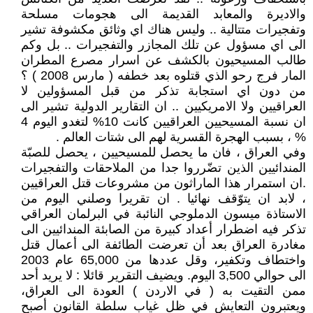
والاديرة والمعابد القديمة الى هجومات مسلحة
وتفجيرات متتالية .. وليس هناك اي وثائق مكشوفة تشير
الى اي مسؤول عن تلك المجازر والتفجيرات .. بل وكم
طالب المسيحيون بالكشف عن اسرار مصرع المطران
المار فرج رحو الذي قتلوه بعد خطفه ( مارس 2008 ) ؟
من دون اي استجابة تذكر من قبل المسؤولين لا
العراقيين ولا الامريكيين .. ان التقارير الدولية تشير الى
ان نسبة المسيحيين العراقيين كانت 10% لتغدو اليوم 4
% ، بسبب الهجرة القسرية لهم الى شتات العالم .
وفي العراق ، فان ما يحصل للمسيحيين ، يحصل للصبّة
المندائيين الذين تضّرروا جدا من الملاحقات والتفجيرات
.ان استمرار هذا الماراثون من مشروعات قتل العراقيين
، لابد ان يتوّقف نهائيا . ان تقريرا وصلني اليوم من
الاستاذة ميسون الدملوجي النائبة في البرلمان العراقي
تذكر فيه اضطرار أعداد كبيرة من الصابئة المندائيين الى
مغادرة العراق بعد أن تعرضت الطائفة الى أعمال قتل
واختطاف وتكفير، وقل عددها من 65,000 عام 2003
الى حوالي 3,500 اليوم. ويضيف التقرير قائلا : لا يريد أحد
ممن التقيت به ( في الاردن ) العودة الى العراق،
ويعتبرون التعايش في ظل غياب سلطة القانون أصبح