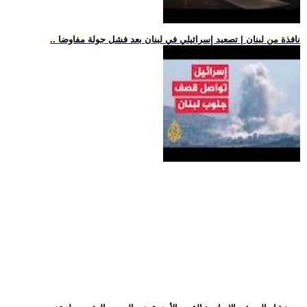
.. نافذة من لبنان | تصعيد إسرائيلي في لبنان بعد فشل جولة مفاوضا