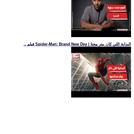
.. فيلم Spider-Man: Brand New Day | البداية اللي كان بيتر محتا