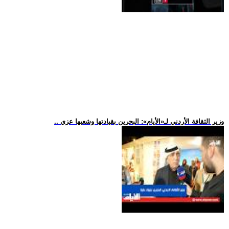
.. وزير الثقافة الأردني لـ«الأيام»: البحرين بقيادتها وشعبها عزي