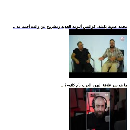
.. محمد عدوية يكشف كواليس ألبومه الجديد ومشروع عن والده أحمد عد
.. ما هو سر علاقة اليهود العرب بأم كلثوم؟