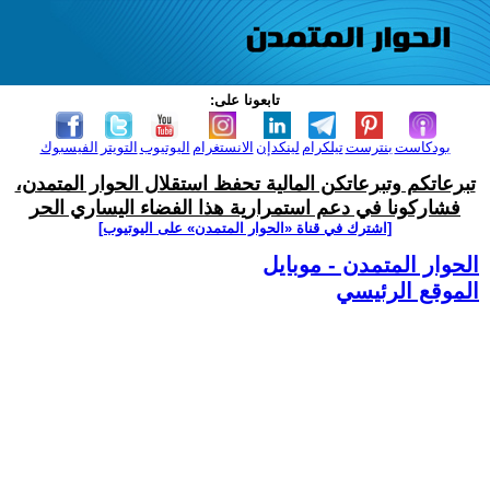
تابعونا على:
بودكاست
بنترست
تيلكرام
لينكدإن
الانستغرام
اليوتيوب
التويتر
الفيسبوك
تبرعاتكم وتبرعاتكن المالية تحفظ استقلال الحوار المتمدن،
فشاركونا في دعم استمرارية هذا الفضاء اليساري الحر
[اشترك في قناة ‫«الحوار المتمدن» على اليوتيوب]
الحوار المتمدن - موبايل
الموقع الرئيسي