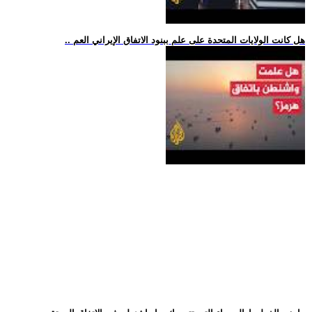
.. هل كانت الولايات المتحدة على علم ببنود الاتفاق الإيراني العم