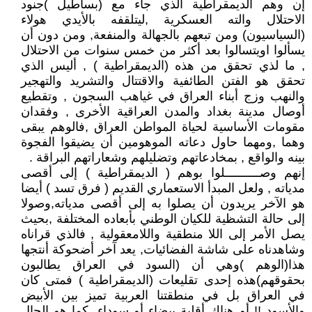
إن وهم الديمقراطية الذي جاء مع (بساطيل )جنود
الاحتلال والته العسكرية ,ليتلقفه بالأيدي هولاء
(السياسيون) ومن تبعهم بالجهالة والمنفعة, ومن دون أن
يسألوا اويتسالوا بعد أكثر من خمس سنوات من الاحتلال
, ما لذي تحقق من هذه (الديمقراطية ) , أليس الذي
تحقق هو الفتن الطائفية والاقتتال والتشريد والتهجير
والنهب وزج أبناء العراق في غياهب السجون , وتقطيع
أوصال مدينة بغداد والمدن العراقية الأخرى , وفقدان
مقومات الأساسية لحياة المواطن العراق ,فالوهم يبقى
وهما ,ومهما حاول دعاته الموهومين أن يضيقوا الفجوة
بينه والواقع , بمخادعاتهم وتضليلهم وشعاراتهم البراقة .
إنهم وصــــــــــلوا بوهم ( الديمقراطية ) إلى أقصى
مدياته , ولعل المبدأ الاستعماري القديم ( فرق تسد ) أيضا
هو الآخر يريدون أن يصلوا به إلى أقصى مدياته,وصولا
إلى حالة التشظية للكيان الوطني بأبعاده المختلفة ,بحيث
يصل الأمر إلى اللا منطقية واللامعقولية , فالذي قراناه
وشاهدناه على شاشة الفضائيات, يعد آخر أضحوكة أنتجها
هذا(الوهم )وهي أن (السود في العراق يطالبون
بحقوقهم)هذه إحدى تقليعات (الديمقراطية ) فمتى كان
في العراق بل في منطقتنا العربية تميز بين الأبيض
والأسود !! أو هناك أقلية بيضاء أو سوداء ,كما هو الحال