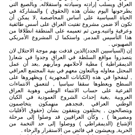
العراق ويسلب إرادته وسيادته واستقلاله, وبالصيغ التي
يطرحونها اليوم بشأن هذه (الحقوق ) والمشاركة في
الحياة السياسية على أساس المحاصصة ,لا يمكن أن
تكون ألا ضمن مشروع تفتيت العراق على أسس طائفية
وعرقية واثنيه,ومن ثم تعميمه على المنطقة انطلاقا من
هذا التأسيس المدمر, واستكما ل المشروع الأمريكي
الصهيوني .
إن (السياسيين الجدد)الذين قذفت بهم موجة الاحتلال لان
يتصدروا مواقع السلطة في العراق وجدوا في شعار(
الديمقراطية ) مطية لأحلامهم ومآربهم ,بعد أن عمل
المحتل معاوله وبالتعاون معهم في بنية المجتمع العراقي
, لينفخوا في هذه (الكيانات المجهرية ) ويظهروها على
السطح ويعطوها سقفا سياسيا , لتتعمق الانتماءات
الفرعية على حساب الانتماء الوطني وهوية العراق
العروبية ,بغية إحداث الشروخ العمودية في الكيان
الوطني العراقي ,فنجدهم منهمكون يتخاصمون
ويتصالحون , يختلفون ويتفقون بشأن (حقوق الأقليات
ومصيرها ) , وكأن العراقيين قد وصلوا إلى مرحلة
الإشباع (الديمقراطي ) ووصلوا إلى حد التخمة من
الحرية, ويعيشون في فائض من الاستقرار والرخاء .