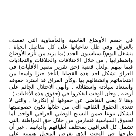
في خضم الأوضاع القاسية والمأساوية التي تعصف
بالعراق, وفي ظل تداعياتها على كل مفاصل الحياة ,
ينشغل اليوم(السياسيون الجدد )بما يزيد من تأزم الأوضاع
واضطرابها , من خلال الاختلافات والخلافات والتجاذبات
فيما بينهم ,ولعل قضية (حق تقرير مصير الأقليات) في
العراق تشكل احد هذه القضايا ,لتأخذ حيزا واسعا من
اهتماماتهم وانشغالهم بها ,وكأن العراق قد استرد حقوقه
واستعاد سيادته واستقلاله , وأنهى الاحتلال الجاثم على
أرضه , وحان الوقت ليفكروا في (حقوق هذه الأقليات ) ,
وهنا لا يعني التغاضي عن حقوقها أو إنكارها , والتي لا
تتعدى الحقوق الثقافية التي من خلالها تكون خصوصيتها
لتشكل تنوعا ضمن النسيج الوطني العراقي الواحد, أما
لحقوق السياسية فتمارس من خلال حق المواطنة ,التي
تشمل كل العراقيين بمختلف أطيافهم وأديانهم . غير أن
طرحها في الوقت الذي يفرض المحتل هيمنته على