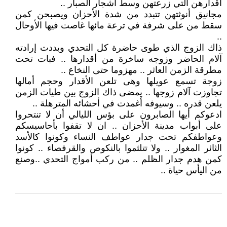
أقدارهن التي زرعتهن وسط أشجار الصبار ..
مجانيق أنوثتهن تتبدد من شدة الأحزان ويصبحن كمن
سقط من على شرفة في ترعة مائها غاصت فيها الأوحال
..
ذاك الزوج الذي طوى حاضرة كل التحدي وبددت إرادته
آلام الحاضر وزوجه ساخرة من أقدارها .. فبات تحت
مطرقة الزمن العاثر .. مهزوما حتى النخاع ..
زوجة تسمع عويلها وهى تلعن الأقدار وحجم أمالها
تجاوزت آلام زوجها .. يمضى ذاك الزوج بين طيات الزمن
يلعن قدره .. وسيوفه أغمدت في أحشائه المترهلة ..
ادعوكم أيها الصابرون على بؤس الليالي أن لا تنتحروا
على أبواب مدينة الأحزان .. ان لا تقفوا بأحاسيسكم
وعواطفكم تحت جدار عواطف النساء وكونوا كالأسد
الثائر المغوار .. ولا تتلثموا بالنكوص والقرفصاء .. كونوا
كمن هدم جدار الظلم .. من ركب أمواج التحدي ..وصنع
من اليأس حياة ..