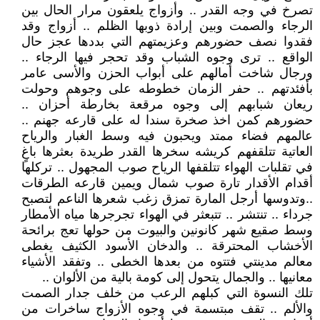
تصرخ في وجه القدر .. وأزواج يلعقون مرار الحال بين
الرجاء والصمت وبين إرادة ذوبها الظلم .. أزواج وقد
فقدوا نصف حضورهم وعزيمتهم التي بددها عجز حال
الواقع .. ترى وجوه الشباب وقد تحجر فيها الرجاء ..
ورجال شاخت أمالهم على أبواب الحزن والأسى عامر
بأفئدتهم .. حفر الزمان خطوطه على وجوهم وحولت
ريعان شبابهم إلى وجوه مرقعة بخارطة أحزان ..
حضورهم كمن اخذ صخرة سندا له على قارعه جهنم ..
عالمهم فضاء ممتد ويحبون فيه وسط الغبار والرياح
العاتية تتلقفهم كريشه سخرها القدر طريدة بعثرها باغٍ
في تقلبات الهواء تتلقفها الرياح صوب المجهول .. تركلها
أقدام الأقدار تارة صوب شمال ويمين قارعه الطرقات
..وتدوسها أرجل المارة تمزق زغب شعرها الناعم لتصبح
جرداء .. تنتشر .. تتبعثر في الهواء تجرجرها مياه الأمطار
وسط صقيع شهر كانونين والبيوت من حولها تعج برائحة
الأخشاب المحترقة .. والدخان الأسود الكثيف يغطى
معالم مدينتي فتتوه من بعدها الخطى .. وتفقد الأشياء
معانيها .. والجمال يتحول إلى كومة بالية من الألوان ..
تلك النسوة التي كبلهم الرعب من خلف جدار الصمت
والألم .. تقف مبتسمة في وجوه الأزواج ساخرات من