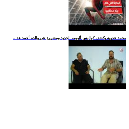
.. محمد عدوية يكشف كواليس ألبومه الجديد ومشروع عن والده أحمد عد