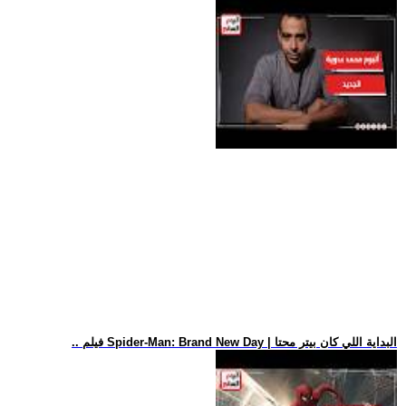
.. فيلم Spider-Man: Brand New Day | البداية اللي كان بيتر محتا