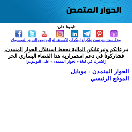
تابعونا على:
بودكاست
بنترست
تيلكرام
لينكدإن
الانستغرام
اليوتيوب
التويتر
الفيسبوك
تبرعاتكم وتبرعاتكن المالية تحفظ استقلال الحوار المتمدن،
فشاركونا في دعم استمرارية هذا الفضاء اليساري الحر
[اشترك في قناة ‫«الحوار المتمدن» على اليوتيوب]
الحوار المتمدن - موبايل
الموقع الرئيسي