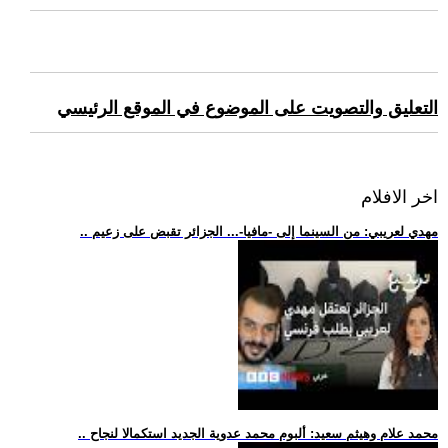
التعليق والتصويت على الموضوع في الموقع الرئيسي
اخر الافلام
.. مهدي لعريبي: من السينما إلى -مافيا-... الجزائر تقبض على زعيم
.. محمد علام وهيثم سعيد: ألبوم محمد عدوية الجديد استكمالا لنجاح