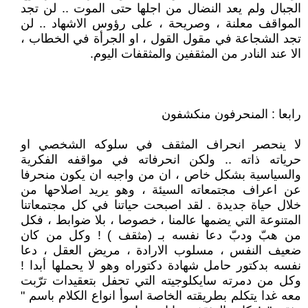
الجبال ولم يعد النضال من اجلها حتى الموت .. لن تجد
المواقف معلنة ، وصريحة ، على رؤوس الاشهاد .. لن
تجد الشجاعة في مقول القول ، او الجرأة في الخطاب ،
الا عند النادر من المثقفين والمثقفات اليوم.
رابعا : المنحرفون منكشفون
لا ينحصر انحراف المثقف في سلوكه الشخصي او
حرياته ذاته .. ولكن انحرفاته في مواقفه الفكرية
والسياسية بشكل خاص ، ان من واجبه ان يكون منحرفا
عن اعراف مجتمعاته السيئة ، وهو يريد اصلاحها من
خلال حياة جديدة . لقد اصبحت حياتنا في كل مجتمعاتنا
المتنوعة التي يضمها عالمنا ، خصوصا ، بلا ضوابط ، فكل
من هبّ ودبّ دعا نفسه بـ (مثقف ) ! وكل من كان
ضعيف النفس ، مسلوب الارادة ، مريض العقل ، دعا
نفسه بدكتور حامل شهادة دكتوراه وهو لا يحملها أبدا !
وكل من دمرته سايكلوجيته التي تحفل بتعقيدات ترّبت
معه غدا يتكلم بطريقته الخاصة اسوأ انواع الكلام باسم "