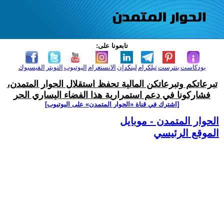
تابعونا على:
بودكاست
بنترست
تيلكرام
لينكدإن
الانستغرام
اليوتيوب
التويتر
الفيسبوك
تبرعاتكم وتبرعاتكن المالية تحفظ استقلال الحوار المتمدن،
فشاركونا في دعم استمرارية هذا الفضاء اليساري الحر
[اشترك في قناة ‫«الحوار المتمدن» على اليوتيوب]
الحوار المتمدن - موبايل
الموقع الرئيسي