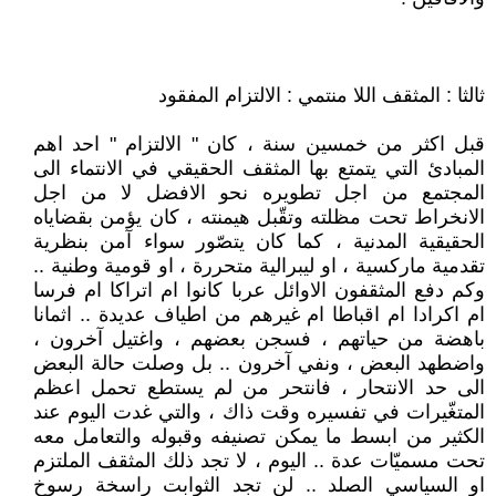
ثالثا : المثقف اللا منتمي : الالتزام المفقود
قبل اكثر من خمسين سنة ، كان " الالتزام " احد اهم
المبادئ التي يتمتع بها المثقف الحقيقي في الانتماء الى
المجتمع من اجل تطويره نحو الافضل لا من اجل
الانخراط تحت مظلته وتقّبل هيمنته ، كان يؤمن بقضاياه
الحقيقية المدنية ، كما كان يتصّور سواء آمن بنظرية
تقدمية ماركسية ، او ليبرالية متحررة ، او قومية وطنية ..
وكم دفع المثقفون الاوائل عربا كانوا ام اتراكا ام فرسا
ام اكرادا ام اقباطا ام غيرهم من اطياف عديدة .. اثمانا
باهضة من حياتهم ، فسجن بعضهم ، واغتيل آخرون ،
واضطهد البعض ، ونفي آخرون .. بل وصلت حالة البعض
الى حد الانتحار ، فانتحر من لم يستطع تحمل اعظم
المتغّيرات في تفسيره وقت ذاك ، والتي غدت اليوم عند
الكثير من ابسط ما يمكن تصنيفه وقبوله والتعامل معه
تحت مسميّات عدة .. اليوم ، لا تجد ذلك المثقف الملتزم
او السياسي الصلد .. لن تجد الثوابت راسخة رسوخ