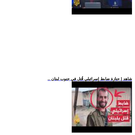
.. شاهد | جنازة ضابط إسرائيلي قُتل في جنوب لبنان