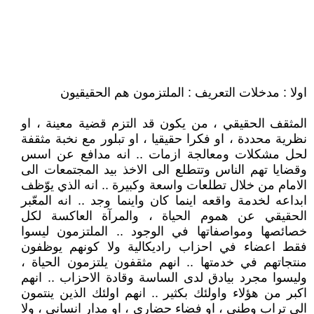
اولا : مدخلات التعريف : الملتزمون هم الحقيقيون
المثقف الحقيقي ، من يكون قد التزم قضية معينة ، او
نظرية محددة ، او فكرا حقيقيا ، او تبلور مع نخبة مثقفة
لحل مشكلات ومعالجة ازمات .. انه مدافع عن اسس
وقضايا تهم الناس وتتطلع الى الاخذ بيد المجتمعات الى
الامام من خلال تطلعات واسعة وكبيرة .. انه الذي يوّظف
ابداعه لخدمة واقعه اينما كان واينما وجد .. انه المعّبر
الحقيقي عن هموم الحياة ، والمرآة العاكسة لكل
خصائصها ومواصفاتها في الوجود .. الملتزمون ليسوا
فقط اعضاء في احزاب راديكالية ولا كونهم يوظفون
منتجاتهم في خدمتها .. انهم مثقفون يلتزمون الحياة ،
وليسوا مجرد بيادق لدى الساسة وقادة الاحزاب .. انهم
اكبر من هؤلاء واولئك بكثير .. انهم اولئك الذين ينتمون
الى تراب وطني ، او فضاء حضاري ، او مدار انساني ، ولا