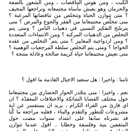
الكبت ، ومن هوس التناقضات ، ومن الشعور بالضعة
والحرمان وهو يعيش مأساة مجتمعاته وتراجعها المخيف
؟ متى تتوازن الحياة وتتخلص من تناقضاتها المرعبة ؟
متى تتخلّص مجتمعاتنا من الفقر والجوع والمرض ؟ متى
يترسّخ التفكير النسبي في ذهنيات الناس ؟ ومتى يتم
التخلص من الذهنيات المركبة ؟ ومن الانتماءات المتعددة
؟ ومن ازدواجية المعايير ؟ متى يتم ّ التخلص من عقدة
الخواجا ؟ ومتى يتم التخلص سلطة المرجعيات الوهمية ؟
متى تعيش مجتمعاتنا حياة كريمة صالحة وعادلة منتجة ؟
ثامنا : واخيرا : هل ستعيد الاجيال القادمة ما اقول ؟
نعم ، واخيرا : متى يتجّذر الحوار الحضاري بين مجتمعاتنا
حول مختلف القضايا الشائكة والاختلافات المعقدّة ؟ ان
اي قارئ من القراء الكرام ، يريد ان يستفسر عن اية
مشروعات للتطور والتقدم والبناء ، فعليه مراجعة ما كّنا
قد نشرناه سابقا على امتداد سنوات مضت حول
المثقفين بنية وفلسفة وخطابا .. اقول عندما تتوازن