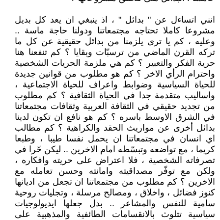
انني اتساءل عن " بدائل " ، اذ ينبغي ان يعد كل بديل
مشروعا كاملا تحتاجه مجتمعاتنا ودولنا حاجة ماسة ..
وعليه ، كم يا ترى يلزمنا من بدائل حقيقية عن كل ما
تركه القرن الماضي من ترسبّات وبقايا ؟ كم تنفعنا هنا
حرية الفكر والتعبير ؟ كم هي ملزمة الحريات الشخصية
واحترام الرأي الاخر ؟ كم هو مطلوب من قوانين جديدة
للحياة السياسية وضوابط واعراف للحياة الاجتماعية ،
واساليب متقدمة جدا في الحياة الثقافية ؟ كم مطلوب
من تجديد حقيقي في الثقافة العربية وثقافات مجتمعاتنا
في الشرق الاوسط باسره ؟ كم هو نافع ان تكون لدينا
بدائل أخرى عن مواريث الحقد والكراهية ؟ كم مطالب
اي انسان في مجتمعاتنا ان يحمل نفسا طيبا ، وطبعا
كريما ، مع تواضعه وتبسّطه امام الاخرين .. ليكن حّرا في
تصرفاته الشخصية ، فلا اعتراض على حريته وافكاره ،
ولكن مع توفّر مصداقيته وامانته وحسن تعامله مع
الاخرين ؟ كم مطلوب من مجتمعاتنا ان تجعل من اديانها
كنوز فضائل ، واخلاق ، ومصالح مرسلة ، وتجليات روحية
سامية للنفس والمشاعر .. بدل جعلها ايديولوجيات
سياسية تتلوث بالانقسامات الطائفية والمذهبية على