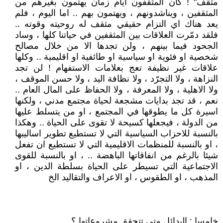
مثقف" ! كان المثقفون ايام زمان يهتمون بغيرهم من
المثقفين ، ويناشدونهم ، ويهتمون بهم .. اما اليوم ، فلم
يعد هناك اي التزام حقيقي مثقف له روحيته وقوته ..
فلقد دمّرت العلاقات بين المثقفين في حياتنا كلها ، وساد
الجحود فيما بينهم ، ولن تجدها الا من خلال مصالح
شخصية او فئوية او سياسية او طائفية او اقليمية .. وكلها
علاقات غير نظيفة تعج بعلامات الاستفهام ! لن تجد
النزاهة ، ولا التجرّد ، ولا نظافة اليد ، ولا حسن الموقف ،
ولا الاهلية ، ولا المعرفة ، ولا الحفاظ على المال العام ..
نعم ، قد تجد بدايات مشجعة لحياة مجتمع مدني ، ولكنها
اسيرة كل ما يطوقها في المجتمع ، او من يتسلط عليها
من الدولة ، فيجعلها كسيحة لا تقوى على الحياة .. وهكذا
بالنسبة للاحزاب السياسية التي لا تستطيع تطوير اساليبها
، او بالنسبة للمنظمات الاقليمية التي لا تستطيع ان تفعل
شيئا بالرغم من انفاقاتها الباهضة .. ، او بالنسبة للقوى
الاجتماعية التي تسيطر على الحياة بسلطة الدين ، او
المذهب ، او الطقوس ، او الاعراف والتقاليد الخ
خامسا : البدائل متى تتحقق مشروعاتها ؟