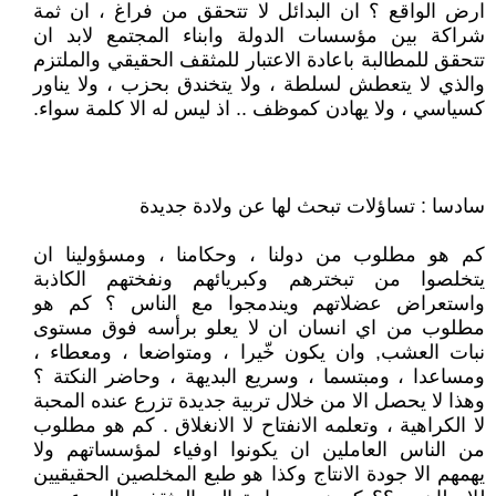
ارض الواقع ؟ ان البدائل لا تتحقق من فراغ ، ان ثمة
شراكة بين مؤسسات الدولة وابناء المجتمع لابد ان
تتحقق للمطالبة باعادة الاعتبار للمثقف الحقيقي والملتزم
والذي لا يتعطش لسلطة ، ولا يتخندق بحزب ، ولا يناور
كسياسي ، ولا يهادن كموظف .. اذ ليس له الا كلمة سواء.
سادسا : تساؤلات تبحث لها عن ولادة جديدة
كم هو مطلوب من دولنا ، وحكامنا ، ومسؤولينا ان
يتخلصوا من تبخترهم وكبريائهم ونفختهم الكاذبة
واستعراض عضلاتهم ويندمجوا مع الناس ؟ كم هو
مطلوب من اي انسان ان لا يعلو برأسه فوق مستوى
نبات العشب, وان يكون خّيرا ، ومتواضعا ، ومعطاء ،
ومساعدا ، ومبتسما ، وسريع البديهة ، وحاضر النكتة ؟
وهذا لا يحصل الا من خلال تربية جديدة تزرع عنده المحبة
لا الكراهية ، وتعلمه الانفتاح لا الانغلاق . كم هو مطلوب
من الناس العاملين ان يكونوا اوفياء لمؤسساتهم ولا
يهمهم الا جودة الانتاج وكذا هو طبع المخلصين الحقيقيين