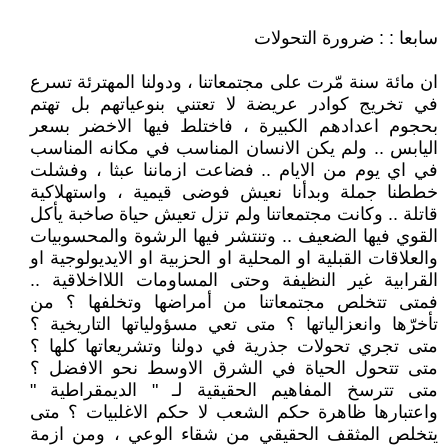
سابعا : : ضرورة التحولات
ان مائة سنة مّرت على مجتمعاتنا ، ودولنا المهترئة تسرع
في تخريج كوادر عريضة لا تعتني بنوعياتهم بل تهتم
بحجوم اعدادهم الكبيرة ، فاختلط فيها الاخضر بسعر
اليابس .. ولم يكن الانسان المناسب في مكانه المناسب
في اي يوم من الايام .. فضاعت ازماننا عبثا ، وفشلت
خططنا جملة وبدأنا نعيش فوضى قيمية ، واستهلاكية
قاتلة .. وكانت مجتمعاتنا ولم تزل تعيش حياة صاخبة يأكل
القوي فيها الضعيف .. وتنتشر فيها الرشوة والمحسوبيات
والعلاقات القبلية او المحلية او الحزبية او الايديولوجية او
القرابية غير النظيفة وحتى المساومات اللااخلاقية ..
فمتى تتخلص مجتمعاتنا من أمراضها وتخلفها ؟ من
تأخرّها وانعزالياتها ؟ متى تعي مسؤولياتها التاريخية ؟
متى تجري تحولات جذرية في دولنا وتشريعاتها كلها ؟
متى تتحول الحياة في الشرق الاوسط نحو الافضل ؟
متى تترسخ المفاهيم الحقيقية لـ " الديمقراطية "
واعتبارها ظاهرة حكم الشعب لا حكم الاغلبيات ؟ متى
يتخلص المثقف الحقيقي من شقاء الوعي ، ومن ازمة