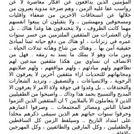
المؤمنين الذين يدافعون عن افكار معاصرة لا عن
رواسب عفا عليه الزمن ، وهم صرخة مدوية يعبرون من
خلالها عن انسحاقات الاخرين من ضعفاء واقليات
ومسحوقين ومهمشين ، ولا يتقبلون ان يبيعوا انفسهم
مهما كانت الظروف ، ولا يتخندقون هنا وغدا هناك .. بل
وان العشرات من المثقفين الملتزمين من خسر سنوات
عمره في زنزانات ، او هناك من دفع حياته ثمنا لمبادئ
حقيقية آمن بها .. وهناك من شاخ وهدّته تبدلات الحياة ..
ومن مات وهو لا يملك ما يسد به رمقه . فهل من
الانصاف ان نساوي بين هكذا مثقفين مبدعين لهم
نظافتهم ولهم مبادئهم ، ولهم مواقفهم ، ولهم صلابتهم
ومجابهاتهم للتحديات ازاء مثقفين آخرين لا يعرفون الا
الرخوية ، والانصياعات ، والتصفيق ، وترديد الشعارات
والتخندقات .. بل وغدوا في جوقة ولاة الامر لا يعرفون الا
المديح والتسبيح بحمد هذا وذاك .. واصبحوا من الطفيليين
الذين لا يتعاملون الا بالملايين ؟ ان المثقفين الذين التزموا
قضايا الناس ومصائر المجتمعات .. وصرفوا اعمارهم
وحرقوا سنوات حياتهم هم الذين سيبقى ذكرهم مخلدا
على امتداد الناريخ .. وسيلفظ الزمن كل الساقطين
والطفيليين ، وكل المارقين والطائفيين ، وكل المهرجين
والافاقين .