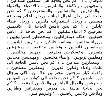
للاوطان .. ؟؟ كم نحن بحاجة الى المثقفين المبدعين ،
والمجتهدين ، والاكفاء ، والملتزمين .. لا الادعياء ، والاغبياء
، والمثرثرين ، والمتقلبين ، والمستعرضين ؟ كم نحن
بحاجة الى رجال اعمال امناء ، ورجال اعلام وصحافة
منصفين ، ورجال استثمارات ماهرين ، ورجال قضاء
عادلين .. ؟ كم نحن بأمسّ الحاجة الى اكاديميين
معرفيين لا ادعياء مقنعّين ؟ كم نحن بحاجة الى اناس
حقيقيين : حكاما ديمقراطيين ، ومخططين استراتيجيين ،
ووزراء متفانين ، وساسة حاذقين ، واداريين قياديين ،
ومحاسبين قانونيين ، ونقابيين مدافعين ، ومشرّعين
متميزين ، وعسكريين محترفين ، ومهنيين مخلصين ،
ومعلمين تربويين ، واطباء مختصين ، ومهندسين محدثين
، ومعماريين مبدعين .. ؟ كم نحن بأمس الحاجة الى
علماء وادباء وفنانين قديرين ، ومفكرين مصلحين ،
وفقهاء كبار مرجعيين محترمين بدلا من ملالي ورجال
دين ساذجين ؟ كم نحن بحاجة الى كوادر من المهنيين
والحرفيين والعمال الماهرين والفلاحين المنتجين ؟ كم
نحن بحاجة ماسة الى مدربين ومخترعين وطيارين
وملاحين ولاعبين رياضيين .. ؟ وغيرهم كثير .