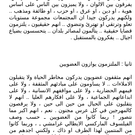
يفرقون بين الالوان ، ولا يميزون بين الناس على اساس
هوية ، او دين ، او عرق ، او حزب ، او طائفة ومذهب ..
ولكنهم يدركون جيدا ان المجتمعات مجموعة مستويات
تعلو وترتقي او تهترئ وتنضوي .. انهم حقيقيون ، يلتزمون
قضايا حقيقية .. يتألمون لمصائر بلدان .. يتحسسون بضياع
اجيال .. يفكرون بالمستقبل .
ثانيا : الملتزمون يوازون العضويين
انهم مثقفون عضويون يدركون مخاطر الحياة ولا يتقبلون
الاملاءات .. لا يساومون على مبادئهم المثقفة ، ولا على
قيمهم الحضارية ، ولا على مواقفهم الانسانية ، ولا على
ابداعاتهم الجماعية ، ولا على افكارهم العليا .. انهم لا
يتقلبون على الحبال من حين الى حين ، ولا يرقصون
كالمهرجين في كل عرس مجنون . نعم ، انهم اكبر مما
نتصور ! ربما كانوا من العضويين ـ حسب وصف
الفيلسوف الماركسي الايطالي غرامشي ـ ، وربما كانوا
من المنتمين لهذا الطرف او ذاك ، ولكنني اجدهم من