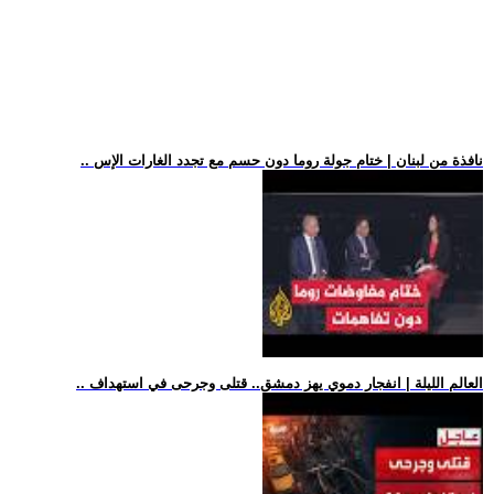
.. نافذة من لبنان | ختام جولة روما دون حسم مع تجدد الغارات الإس
.. العالم الليلة | انفجار دموي يهز دمشق.. قتلى وجرحى في استهداف