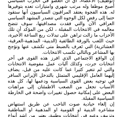
(توظيف) الأعضاء، أي أن العضو في الحزب السياسي
أصبح موظفا وله مرتب شهري وامتيازات تعده بتوفيرها
له. هذه الفجوة يعتقد المراقبون السياسيون أنها ستقود
حتما إلى رفضٍ لكل الوجوه التي تتصدر المشهد السياسي
العراقي الآن والتي فقدت مصداقيتها، سوف تتضح
معالمه في الانتخابات المقبلة ، لكن من المؤكد أن تلك
الأحزاب ما زالت تراهن على تبدلات ربع الساعة الأخيرة،
حيث اللعب بالورقة الطائفية (الدينية- المذهبية-العرقية-
العشائرية) التي تَعرف بالضبط متى تكشف عنها وتؤجج
بها المشاعر وبالتالي تكسب الانتخابات.
إن الواقع الاجتماعي الذي افرز هذه القوى في آخر
انتخابات جرت، وكذلك آليات عمل مفوضية الانتخابات
والتي لم تتغير كثيرا عما كانت عليه من قبل، يضاف
إليهما العامل الإقليمي المتمثل بالتدخل الإيراني السافر
في توجيه بعض القوى السياسية ودعمها لها، كل هذه
الأسباب تجعل من الصعب الاطمئنان إلى مراهنات
البعض على إمكانية حصول تغييرات واضحة في الخارطة
السياسية المقبلة.
إن إلغاء حيادية صوت الناخب عن طريق استنهاض
مشاعره الدينية او القومية او المذهبية او المناطقية
وتزييف وعيه في انتخابات وطنية، يعتبر من اشد أنواع