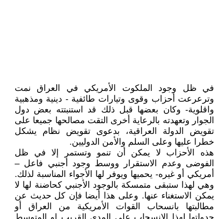
في ظل وجود الملكوت الأمريكي في العراق نمت
وترعرعت أحزاب وقوى وتيارات طائفية - دينية ومذهبية
واقلوية- وكان بعضها قبل ذلك قد استنبتته بعض دول
الجوار وتعهدته بالرعاية أخرى التقت مصالحها جميعا على
تقويض الدولة العراقية، بدعوى تقويض نظام يشكل
خطرا عليها وعلى السلم والأمن الدوليين.
هذه الأحزاب لا يمكن أن تنمو وتستمر إلا في ظل
الفوضى وعدم الاستقرار ووسط وجود أجنبي فاعل –
أمريكي أو غيره- يحميها ويوفر لها الأجواء المناسبة لذلك.
وهي لهذا ستبقى متمسكة بالوجود الأجنبي كحاضنة لها لا
يمكن الاستغناء عنها. وعلى هذا أيضا فإن كل حديث عن
مطالبتها بانسحاب القوات الأمريكية من العراق أو
جدولتها لهذا الانسحاب على المدى القريب او المتوسط