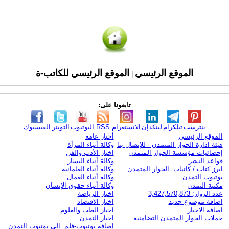
الموقع الرئيسي
الموقع الرئيسي للكاتب-ة
|
تابعونا على:
بنترست
تيلكرام
لينكدإن
الانستغرام
RSS
اليوتيوب
التويتر
الفيسبوك
الموقع الرئيسي
أخبار عامة
هيئة ادارة الحوار المتمدن - للإتصال بنا
وكالة أنباء المرأة
إحصائيات مؤسسة الحوار المتمدن
اخبار الأدب والفن
قواعد النشر
وكالة أنباء اليسار
ابرز كتاب / كاتبات الحوار المتمدن
وكالة أنباء العلمانية
يوتيوب التمدن
وكالة أنباء العمال
مكتبة التمدن
وكالة أنباء حقوق الإنسان
عدد الزوار: 3,427,570,873
اخبار الرياضة
اضافة موضوع جديد
اخبار الاقتصاد
اضافة الاخبار
اخبار الطب والعلوم
حملات الحوار المتمدن التضامنية
اخبار التمدن
إضافة يوتيوب-فلم إلى يوتيوب التمدن