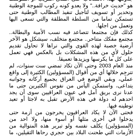
هو "حديث خرافة.." ولا يعدو كونه ركوب للموجة الوطنية
وتخدير أو تسويف لتأجيل تنفيذ المطالب الوطنية حتى
تستمكن تماما من السلطة المطلقة والتي تسعى اليها
وتعمل من اجلها.
كذلك فإن مجتمعا تتصاعد فيه نسب الأمية والبطالة..
مجتمع مفكك متناحر.. مجتمع متخلف، سيشكل هو الآخر
أرضية خصبة لهذه القوى والتي نراها لا تحاول تقديم
حلول لأيٍ من هذه المشكلات بل بالعكس فهي تعمل
على كل ما يكرسها ويزيدها تعميقا.
منذ العام 2003 وحتى الآن تكاد تمضي ست سنوات، لم
تترجِم خلالها أي من أقوال (المسؤولين) الكثيرة إلى واقع
عملي، وبقي الوضع في العراق بجميع أركانه وجوانبه
يتداعى، واستمكن اليأس من نفوس الكثيرين حتى ما
عدنا نرى بريق أمل في عيون العراقيين سوى أن يجد
احدهم له دولة في هذه الأرض تقبل به لاجئا أو تعيد
توطينه فيها.
فحتى الآن لا يكاد العراقيون يخرجون من أزمة حتى
يدخلوا في أخرى مثلها أو أسوء منها، ولا احد من
(المسؤولين) يكلف نفسه ولو تبرير هذه المتوالية من
الأزمات التي طحنت البلاد بين حجري رحاها الثقيلين، ما