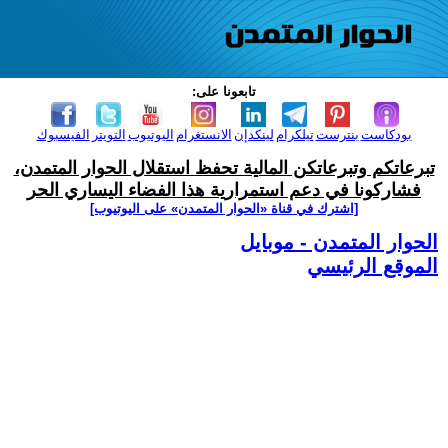
تابعونا على:
بودكاست
بنترست
تيلكرام
لينكدإن
الانستغرام
اليوتيوب
التويتر
الفيسبوك
تبرعاتكم وتبرعاتكن المالية تحفظ استقلال الحوار المتمدن،
فشاركونا في دعم استمرارية هذا الفضاء اليساري الحر
[اشترك في قناة ‫«الحوار المتمدن» على اليوتيوب]
الحوار المتمدن - موبايل
الموقع الرئيسي