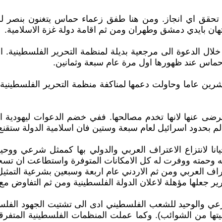
حقق اي انجاز. ومن هنا طفق زعماء حماس يتغنون بنصر لم ي
هان بايدي دمشق وطهران ومن ثم اقامة دولة غزة الاسلامية.
لال الدعوة الى مرجعية بديلة لمنظمة التحرير الفلسطينية. ا
حماس عند ظهورها اول مرة عام سبعة وثمانين.
اما وحاولت دعمها لمناكفة منظمة التحرير الفلسطينية لكي
ضى عنها لانها تخدم مصالحها. ففي خضم الدعوات ليهودية الدو
لعالم بحدود اسرائيل لعام سبعة وستين فان اسلامية الدولة ستق
انا لانتزاع الاعتراف العربي والدولي بها كممثل شرعي وو
وحمته ووفرت له كل الامكانات المتوفرة واستطاعت ان تسحب
اف العربي ومن ثم الاردني عام اربعة وسبعين بشرعية التمثي
حرير جعلها مؤهلة لاعلان الدولة الفلسطينية ومن ثم التفاوض مع
ي والوحيد للشعب الفلسطيني ادى الى تشتيت الجهود الفلسطي
قيتها من الشوائب). وكما عملت المنظمات الفلسطينية المتفرق