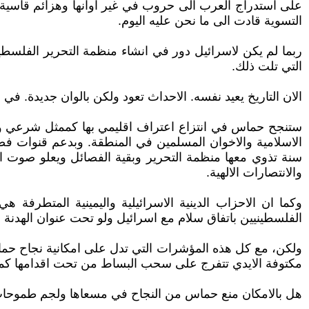
على استدراج العرب الى حروب في غير اوانها وهزائم قاسية 
التسوية قادت الى ما نحن عليه اليوم.
ربما لم يكن لاسرائيل دور في انشاء منظمة التحرير الفلسطي
التي تلت ذلك.
الان التاريخ يعيد نفسه. الاحداث تعود ولكن بالوان جديدة. في
ستنجح حماس في انتزاع اعتراف اقليمي بها كممثل شرعي و
الاسلامية والاخوان المسلمين في المنطقة. وبدعم قنوات فضائ
سنة تذوي معها منظمة التحرير وبقية الفصائل ويعلو صوت الاسل
والانتصارات الالهية.
وكما ان الاحزاب الدينية الاسرائيلية واليمينية المتطرفة
الفلسطينيين باتفاق سلام مع اسرائيل ولو تحت عنوان الهدنة ال
ولكن، مع كل هذه المؤشرات التي تدل على امكانية نجاح حما
مكتوفة الايدي تتفرج على سحب البساط من تحت اقدامها كما
هل بالامكان منع حماس من النجاح في مسعاها ولجم طموحات 