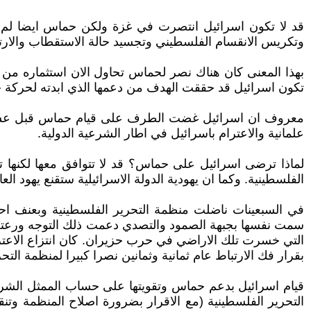
قد لا تكون اسرائيل انتصرت في غزة ولكن حماس ايضا لم ت
وتكريس الانقسام الفلسطيني وتجسيد حالة الاستقطاب والارت
بهذا المعنى كان هناك نصر لحماس تحاول الان استثماره من خ
تكون اسرائيل قد حققت الهدف من دعمها الذي ابدته لحركة 
معروف ان اسرائيل غضت الطرف على قيام حماس قبل عشرين ع
علمانية والاعترام باسرائيل في اطار الشرعية الدولية.
لماذا ترضى اسرائيل على حماس؟ قد لا تتوافق معها لكنها تر
الفلسطينية. وكما ان يهودية الدولة الاسرائيلية ستقنع يهود ا
في السبعينات ناضلت منظمة التحرير الفلسطينية وبعنف احي
سمت نفسها بجبهة الصمود والتصدي دعمت ذلك التوجه ورعته 
التي خسرت تلك الاراضي في حرب حزيران. كان انتزاع الاعتر
بقرار فك الارتباط عام ثمانية وثمانين نصرا كبيرا لمنظمة الت
قيام اسرائيل بدعم حماس وتقويتها على حساب الممثل الشرع
التحرير الفلسطينية (مع الاقرار بضرورة اصلاح المنظمة وتن