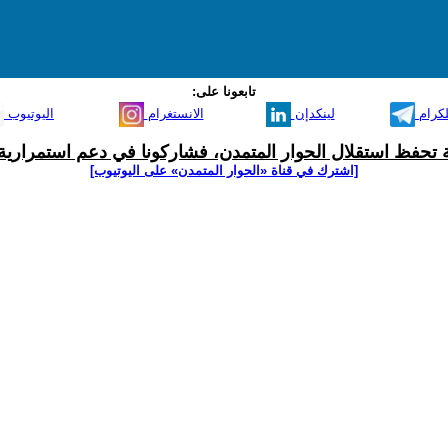
تابعونا على:
لكرام
لينكدإن
الانستغرام
اليوتيوب
ية تحفظ استقلال الحوار المتمدن، فشاركونا في دعم استمرارية 
[اشترك في قناة ‫«الحوار المتمدن» على اليوتيوب]