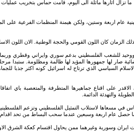
ما تزال اثارها ماثلة الى اليوم، قامت حماس بتخريب عمليات
نية عام اربعة وستين، ولكن هيمنة المنظمات الفرعية على الم
 ذلك الزمان كان اللون القومي والحجة الوطنية. الان اللون الاس
وحيد للشعب الفلسطيني بدعم سوري وايراني وقطري وربما ل
ية صار لها جمهورها المؤيد لها ظالمة ومظلومة. ستبدا مرحلة
ام السياسي الذي ترتاح له اسرائيل كونه اكثر جذبا للجماهير 
 هي الاقدر على اقناع جماهيرها المتطرفة والمتعصبة باي ات
طويلة والتهدئة الدائمة.
س في مسعاها لاستلاب التمثيل الفلسطيني وتزعم الفلسطينيين
 حصل عام اربعة وسبعين عندما سحب البساط من تحد اقدام ال
ايران وسورية وغيرهما ممن يحاول اقتسام كعكة الشرق الاوس