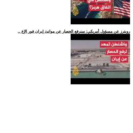
.. رويترز عن مسؤول أمريكي: سنرفع الحصار عن موانئ إيران فور الإع