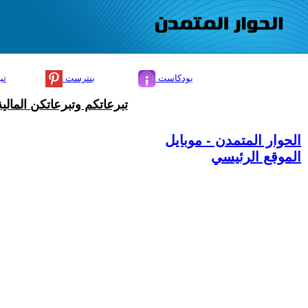
بودكاست
بنترست
تي
تبرعاتكم وتبرعاتكن المال
الحوار المتمدن - موبايل
الموقع الرئيسي