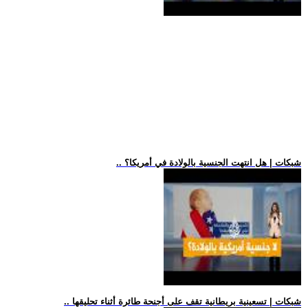
.. شبكات | هل انتهت الجنسية بالولادة في أمريكا؟
.. شبكات | تسعينية بريطانية تقف على أجنحة طائرة أثناء تحليقها