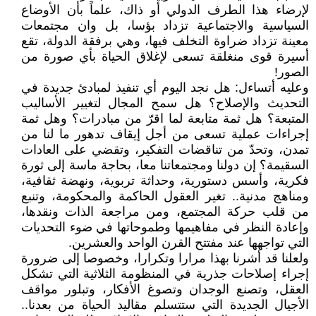
لإرضاء هذا الطرف الدولي أو ذاك، علماً بأن الأوضاع
السياسية والاجتماعية تزداد بؤسا، بل وان مجتمعات
معينة تزداد ضراوة التخلف فيها، وهي برفقة الدولة، تقع
أسيرة قوى منغلقة تسعى لإغلاق الحياة بأي صورة من
الصور!
وعليه أتساءل: هل نجد اليوم أي تنفيذ لمبادئ جديدة في
التحديث والإصلاح؟ هل سمح المجال لتغيير الأساليب
المتبعة؟ هل ثمة متابعة لما اقرّ من مبادرات؟ وهل ثمة
إجراءات عملية تسعى من أجل إيقاف تدهور ما لنا من
تمدن، وتحدّ من تناقضات التفكير، وتقضي على العادات
السقيمة؟ إن دولنا ومجتمعاتنا معا، بحاجة ماسة إلى ثورة
فكرية، وأسس دستورية، وحداثة تربوية، ونهضة ثقافية،
ومناهج مدنية.. تغير العقول الحاكمة والمحكومة، وتنبع
من قلب حركة المجتمع، ومن مراجعة الذات ونقدها،
وإعادة النظر في مفاهيمها وطموحاتها في ضوء التحديات
التي تواجهها عند مفتتح القرن الواحد والعشرين.
ولعلنا قد أشرنا بهذا مرارا وتكرارا، وخصوصا إلى ضرورة
إجراء إصلاحات جذرية في المنظومة الثلاثية التي تشكل
العقل، وتصنع الوجدان وتصوغ الأفكار، وتبلور مواقف
الأجيال الجديدة التي ستتسلم مقاليد الحياة من بعدنا..