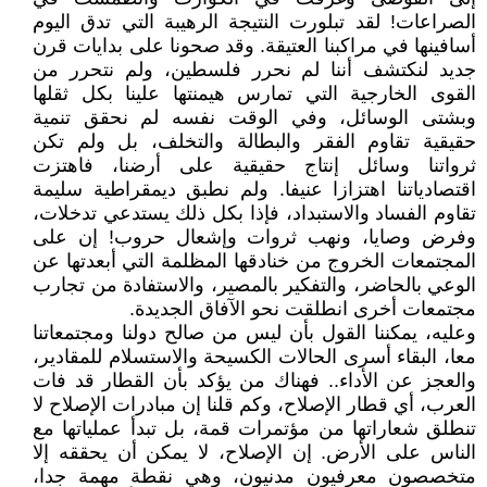
الصراعات! لقد تبلورت النتيجة الرهيبة التي تدق اليوم
أسافينها في مراكبنا العتيقة. وقد صحونا على بدايات قرن
جديد لنكتشف أننا لم نحرر فلسطين، ولم نتحرر من
القوى الخارجية التي تمارس هيمنتها علينا بكل ثقلها
وبشتى الوسائل، وفي الوقت نفسه لم نحقق تنمية
حقيقية تقاوم الفقر والبطالة والتخلف، بل ولم تكن
ثرواتنا وسائل إنتاج حقيقية على أرضنا، فاهتزت
اقتصادياتنا اهتزازا عنيفا. ولم نطبق ديمقراطية سليمة
تقاوم الفساد والاستبداد، فإذا بكل ذلك يستدعي تدخلات،
وفرض وصايا، ونهب ثروات وإشعال حروب! إن على
المجتمعات الخروج من خنادقها المظلمة التي أبعدتها عن
الوعي بالحاضر، والتفكير بالمصير، والاستفادة من تجارب
مجتمعات أخرى انطلقت نحو الآفاق الجديدة.
وعليه، يمكننا القول بأن ليس من صالح دولنا ومجتمعاتنا
معا، البقاء أسرى الحالات الكسيحة والاستسلام للمقادير،
والعجز عن الأداء.. فهناك من يؤكد بأن القطار قد فات
العرب، أي قطار الإصلاح، وكم قلنا إن مبادرات الإصلاح لا
تنطلق شعاراتها من مؤتمرات قمة، بل تبدأ عملياتها مع
الناس على الأرض. إن الإصلاح، لا يمكن أن يحققه إلا
متخصصون معرفيون مدنيون، وهي نقطة مهمة جدا،