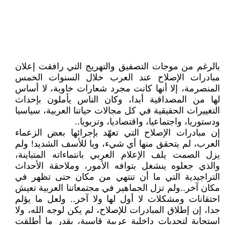
بالرغم من موجات التصفيق والتهريج التي رافقت إعلان
مبادرات الإصلاح عند العرب خلال السنوات الخمس
المنصرمة، إلا أنها كانت مجرد شعارات خاوية، لا أساس
لها من المصداقية أبدا، وكان الناس يأملون بإحداث
التغييرات الحقيقية في كل مجالات حياتنا العربية، سياسيا
ودستوريا، واجتماعيا، واقتصاديا، وتربويا..
إن مبادرات الإصلاح التي تعهّد بإجرائها بعض الزعماء
العرب، لم يتحقق منها أي شيء، ويا للأسف الشديد! ولم
يزل الصمت يلف الإعلام العربي بانتماءاته المتباينة،
والذي جعلوه ينشغل بتوافه الأمور، وملاحقة الأحداث
التراجيدية التي ما أن تنتهي من مكان حتى تظهر في
مكان آخر..ولم تزل الجماهير في مجتمعاتنا العربية تعيش
احتقانات ومشكلات لا أول لها ولا آخر.. ولعل ما يؤلم
جدا، إن إطلاق المبادرات للإصلاح، لم يكن لوجه الله، ولا
استجابة لتحديات داخلية عربية قاسية، بقدر ما أطلقت