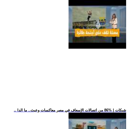
.. شبكات | %86 من اتصالات الإسعاف في مصر معاكسات وعبث.. ما الدا