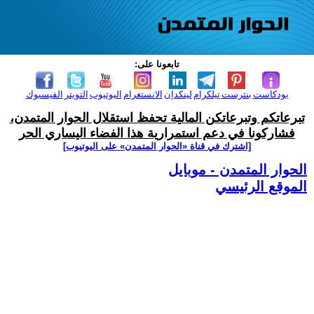
تابعونا على:
بودكاست
بنترست
تيلكرام
لينكدإن
الانستغرام
اليوتيوب
التويتر
الفيسبوك
تبرعاتكم وتبرعاتكن المالية تحفظ استقلال الحوار المتمدن،
فشاركونا في دعم استمرارية هذا الفضاء اليساري الحر
[اشترك في قناة ‫«الحوار المتمدن» على اليوتيوب]
الحوار المتمدن - موبايل
الموقع الرئيسي