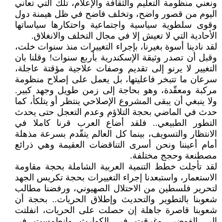
ونعني منظومة التعليم والثقافة والإعلام، تلك التي تعاني
اليوم من قصور واضح، وتخلف فاضح في ظل هيمنة دول
وقوى سلطوية سياسية واجتماعية واحتكارها سياساتها
الأحادية التي لا تعيش إلا في مجال التخلف والانغلاق.
لقد نادينا أسوة بغيرنا، بإجراء التغييرات منذ سنوات خلت،
وقبل أن تصدر وثيقة الإسكندرية بأربع سنوات! وقلنا بان
التغيير لا يرنو إلى تقديم وصفات علاجية مؤقتة عاجلة،
سرعان ما تتبخر فاعليتها، بل يعمل على إصلاح منظومة
مركبة ومعقّدة، وهو بحاجة إلى زمن طويل وجهد كبير.
ولا ينبغي أن يبقى المشروع الإصلاحي ينتظر أو يتلكأ، كما
حدث في الماضي بحجة التلاؤم وعدم التعجل حتى يحدث
التطور الطبيعي.. فلقد أضاع العرب قرنا كاملا في
الانتظار والتسويف، بينما كل العالم يتقّدم بسرعة مذهلة
أمام أعيننا ونحن أسرى التناقضات العقيمة وهي ذرائع
مصطنعة وحجج مختلفة.
لقد تأجلت خطط التنمية العربية الشاملة بحجة مقاومة
الاستعمار، واستبعدنا إجراء التغييرات بحجة تكريس الجهد
لتحرير فلسطين من الاحتلال الصهيوني، ورفضنا مطالب
شعوبنا بالتطوير والتحديث وإطلاق الحريات.. بحجة أن
شعوبنا قاصرة جاهلة إن حصلت على الحريات، انفلتت
إلى الفوضى وغرقت في الكوارث وانطمست في