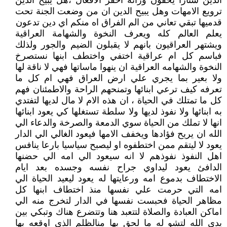
الدين ستارا يخفون ورائه احقر الافعال ،هل يبيح الدين
ترويع الامهات وهل يبيح الدين ان من وضعت الجنة تحت
قدميها تبقي تعاني من الم الفراق اه منكم اي دين تدعون
يعلم العالم كله ويعرف النخوة والشهامة العراقية
ويشتهر العراقيون بانهم لا يقبلون الضيم والجور ولذلك
فباسم كل ام عراقية اختفي واختطف ابنها نستصرخ
النخوة والشهامه العراقية ان ينهوا ماساتها فهي لا ناقة لها
ولا بعير بما يجري علي ارض العراق فهي ام كل ما
تعرفه كيف ترعي ابنائها وتمنحهم الراحة والاطمئنان فهم
كل ما تمتلك في الحياة ، ان هذه الام لا مال لديها لتفتدي
به ابنائها ولا نفوذ لديها ولا سلطة تستغلها كي يعود ابنائها
انها لا تملك من الحياة سوي الدمعة والصرخة والدعاء الي
الله ان يريح فؤادها ويخفف الامها فيعود الغالي الي الدار
يعود لا ليتقم ممن اختطفوه او ليصبح سياسيا بارعا ينافس
اهل النفوذ نفوذهم لا انه سيعود الي امه الي حضنها
الدافئ يعود ليداوي جراح نفسه وجسده بعد ايام
الاختطاف بدموع امه ورعايتها له يعود ليعيد الحياة الي
امه التي حرمت علي نفسها منذ اختطاف ابنها كل
مظاهر الحياة فحبست نفسها في الدار لتخرج منه الي
اماكن العبادة والصلاة لتتعبد هنا وتتضرع هناك وتبكي بين
يدي الله لتشو له ما لحق بها منالظلم الذي اوقعه بها