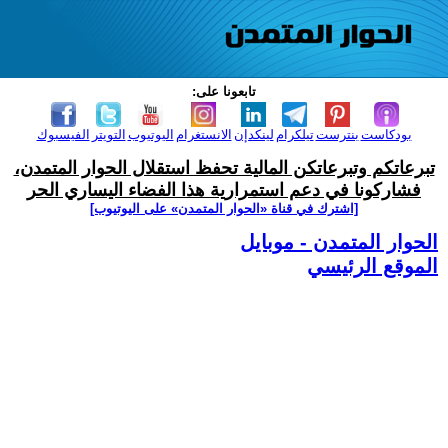
تابعونا على:
بودكاست
بنترست
تيلكرام
لينكدإن
الانستغرام
اليوتيوب
التويتر
الفيسبوك
تبرعاتكم وتبرعاتكن المالية تحفظ استقلال الحوار المتمدن،
فشاركونا في دعم استمرارية هذا الفضاء اليساري الحر
[اشترك في قناة ‫«الحوار المتمدن» على اليوتيوب]
الحوار المتمدن - موبايل
الموقع الرئيسي