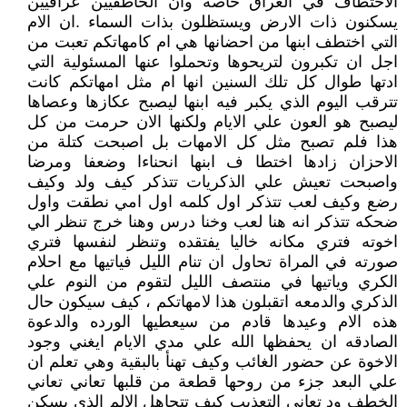
الاختطاف في العراق خاصة وان الخاطفيين عراقيين
يسكنون ذات الارض ويستظلون بذات السماء .ان الام
التي اختطف ابنها من احضانها هي ام كامهاتكم تعبت من
اجل ان تكبرون لتريحوها وتحملوا عنها المسئولية التي
ادتها طوال كل تلك السنين انها ام مثل امهاتكم كانت
تترقب اليوم الذي يكبر فيه ابنها ليصبح عكازها وعصاها
ليصبح هو العون علي الايام ولكنها الان حرمت من كل
هذا فلم تصبح مثل كل الامهات بل اصبحت كتلة من
الاحزان زادها اختطا ف ابنها انحناءا وضعفا ومرضا
واصبحت تعيش علي الذكريات تتذكر كيف ولد وكيف
رضع وكيف لعب تتذكر اول كلمه اول امي نطقت واول
ضحكه تتذكر انه هنا لعب وخنا درس وهنا خرج تنظر الي
اخوته فتري مكانه خاليا يفتقده وتنظر لنفسها فتري
صورته في المراة تحاول ان تنام الليل فياتيها مع احلام
الكري وياتيها في منتصف الليل لتقوم من النوم علي
الذكري والدمعه اتقبلون هذا لامهاتكم ، كيف سيكون حال
هذه الام وعيدها قادم من سيعطيها الورده والدعوة
الصادقه ان يحفظها الله علي مدي الايام ايغني وجود
الاخوة عن حضور الغائب وكيف تهنأ بالبقية وهي تعلم ان
علي البعد جزء من روحها قطعة من قلبها تعاني تعاني
الخطف ود تعاني التعذيب كيف تتجاهل الالم الذي يسكن