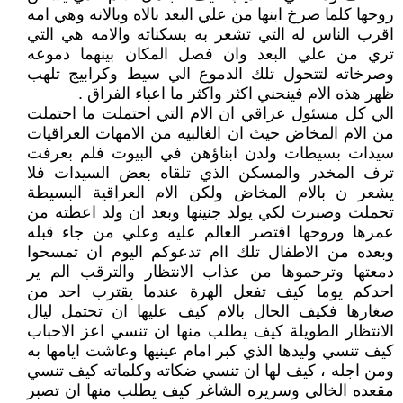
روحها كلما صرخ ابنها من علي البعد بالاه وبالانه وهي امه
اقرب الناس له التي تشعر به بسكناته والامه هي التي
تري من علي البعد وان فصل المكان بينهما دموعه
وصرخاته لتتحول تلك الدموع الي سيط وكرابيج تلهب
ظهر هذه الام فينحني اكثر واكثر ما اعباء الفراق .
الي كل مسئول عراقي ان الام التي احتملت ما احتملت
من الام المخاض حيث ان الغالبيه من الامهات العراقيات
سيدات بسيطات ولدن ابناؤهن في البيوت فلم بعرفت
ترف المخدر والمسكن الذي تلقاه بعض السيدات فلا
يشعر ن بالام المخاض ولكن الام العراقية البسيطة
تحملت وصبرت لكي يولد جنينها وبعد ان ولد اعطته من
عمرها وروحها اقتصر العالم عليه وعلي من جاء قبله
وبعده من الاطفال تلك اام تدعوكم اليوم ان تمسحوا
دمعتها وترحموها من عذاب الانتظار والترقب الم ير
احدكم يوما كيف تفعل الهرة عندما يقترب احد من
صغارها فكيف الحال بالام كيف عليها ان تحتمل ليال
الانتظار الطويلة كيف يطلب منها ان تنسي اعز الاحباب
كيف تنسي وليدها الذي كبر امام عينيها وعاشت ايامها به
ومن اجله ، كيف لها ان تنسي ضكاته وكلماته كيف تنسي
مقعده الخالي وسريره الشاغر كيف يطلب منها ان تصبر