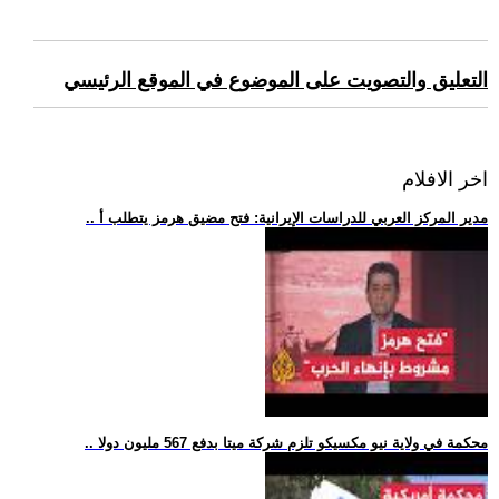
التعليق والتصويت على الموضوع في الموقع الرئيسي
اخر الافلام
.. مدير المركز العربي للدراسات الإيرانية: فتح مضيق هرمز يتطلب أ
.. محكمة في ولاية نيو مكسيكو تلزم شركة ميتا بدفع 567 مليون دولا