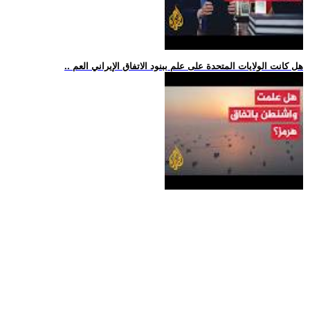
.. هل كانت الولايات المتحدة على علم ببنود الاتفاق الإيراني العم