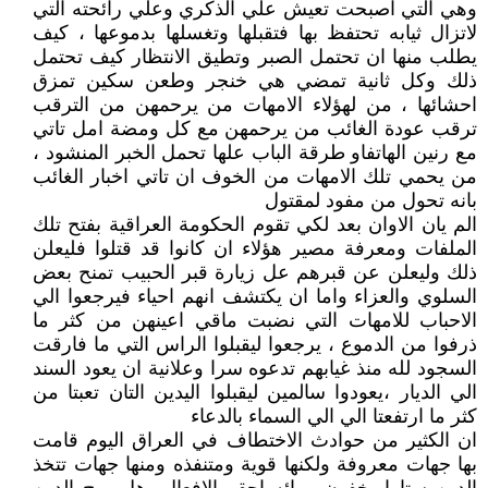
وهي التي اصبحت تعيش علي الذكري وعلي رائحته التي
لاتزال ثيابه تحتفظ بها فتقبلها وتغسلها بدموعها ، كيف
يطلب منها ان تحتمل الصبر وتطيق الانتظار كيف تحتمل
ذلك وكل ثانية تمضي هي خنجر وطعن سكين تمزق
احشائها ، من لهؤلاء الامهات من يرحمهن من الترقب
ترقب عودة الغائب من يرحمهن مع كل ومضة امل تاتي
مع رنين الهاتفاو طرقة الباب علها تحمل الخبر المنشود ،
من يحمي تلك الامهات من الخوف ان تاتي اخبار الغائب
بانه تحول من مفود لمقتول
الم يان الاوان بعد لكي تقوم الحكومة العراقية بفتح تلك
الملفات ومعرفة مصير هؤلاء ان كانوا قد قتلوا فليعلن
ذلك وليعلن عن قبرهم عل زيارة قبر الحبيب تمنح بعض
السلوي والعزاء واما ان يكتشف انهم احياء فيرجعوا الي
الاحباب للامهات التي نضبت ماقي اعينهن من كثر ما
ذرفوا من الدموع ، يرجعوا ليقبلوا الراس التي ما فارقت
السجود لله منذ غيابهم تدعوه سرا وعلانية ان يعود السند
الي الديار ،يعودوا سالمين ليقبلوا اليدين التان تعبتا من
كثر ما ارتفعتا الي الي السماء بالدعاء
ان الكثير من حوادث الاختطاف في العراق اليوم قامت
بها جهات معروفة ولكنها قوية ومتنفذه ومنها جهات تتخذ