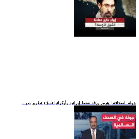
.. جولة الصحافة | هرمز ورقة ضغط إيرانية وأوكرانيا تسرّع تطوير ص