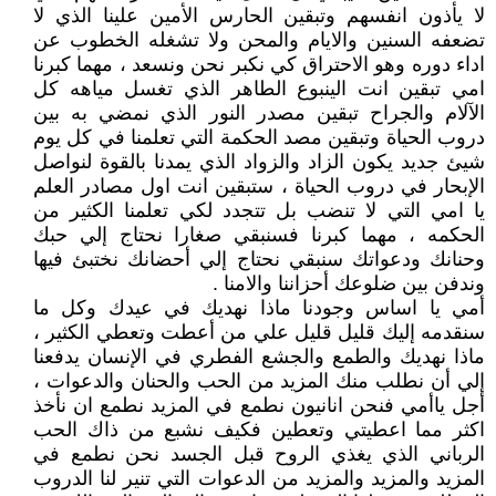
لا يأذون انفسهم وتبقين الحارس الأمين علينا الذي لا
تضعفه السنين والايام والمحن ولا تشغله الخطوب عن
اداء دوره وهو الاحتراق كي نكبر نحن ونسعد ، مهما كبرنا
امي تبقين انت الينبوع الطاهر الذي تغسل مياهه كل
الآلام والجراح تبقين مصدر النور الذي نمضي به بين
دروب الحياة وتبقين مصد الحكمة التي تعلمنا في كل يوم
شيئ جديد يكون الزاد والزواد الذي يمدنا بالقوة لنواصل
الإبحار في دروب الحياة ، ستبقين انت اول مصادر العلم
يا امي التي لا تنضب بل تتجدد لكي تعلمنا الكثير من
الحكمه ، مهما كبرنا فسنبقي صغارا نحتاج إلي حبك
وحنانك ودعواتك سنبقي نحتاج إلي أحضانك نختبئ فيها
وندفن بين ضلوعك أحزاننا والامنا .
أمي يا اساس وجودنا ماذا نهديك في عيدك وكل ما
سنقدمه إليك قليل قليل علي من أعطت وتعطي الكثير ،
ماذا نهديك والطمع والجشع الفطري في الإنسان يدفعنا
إلي أن نطلب منك المزيد من الحب والحنان والدعوات ،
أجل ياأمي فنحن انانيون نطمع في المزيد نطمع ان نأخذ
اكثر مما اعطيتي وتعطين فكيف نشبع من ذاك الحب
الرباني الذي يغذي الروح قبل الجسد نحن نطمع في
المزيد والمزيد والمزيد من الدعوات التي تنير لنا الدروب