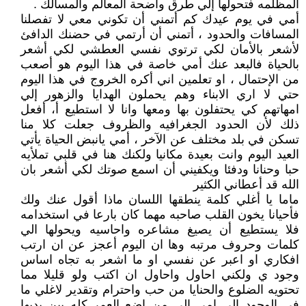
المظلمه فتحولها إلي طرق واضحة المعالم والمسالك .
أمي في يوم عيدك كم أتمني أن تكوني معي لا تفصلنا
المسافات والحدود ، أتمني أن أرتمي في حضنك الدافئ
لأشعر بالأمان لكي ترتوي نفسي العطشي لكي أشعر
بالحياة فالبعد عنك أمي خاصة في هذا اليوم هو أصعب
من الإحتمال ، او تعلمين اني أكره الخروج في هذا اليوم
حتي لا اري الابناء وهم يحملون الهدايا والزهور إلي
امهاتهم كي يحتفلون بها ومعها وانا لا استطيع أ، أفعل
ذلك لأن الحدود الجغرافيه والظروف جعلت كلا منا
تسكن في بلد مختلف عن الآخر ، أمي يانبض الحياة يأتي
العيد اليوم وانت بعيدة مكانيا ولكنك هنا في قلبي تملأيه
حبا وحنانا ودفئا ويكفيني أن اسمع صوتك لكي أشعر بان
الله قد أعطاني الكثير
ماما يا أغلي كلمة ينطقها اللسان ماذا أقول عنك ولك
فأحيانا يخون القلب صاحبه مهما كان بارعا في استخدامه
فلا يستطيع أن يصيغ مشاعره واحاسيه ويحولها الي
كلمات وحروف مرتبه وها ان اليوم أعجز عن ان ارتب
افكاري او اعبر عن نفسي او ما اشعر به تجاه اساس
وجود ي ولكني احاول واحاول ان اكتب ولو قليلا مما
تحتويه الضلوع والحنايا من حب واحترام وتقدير لاغلي ما
في الوجود إلي امي الي من اضع العمر كله بين يديها