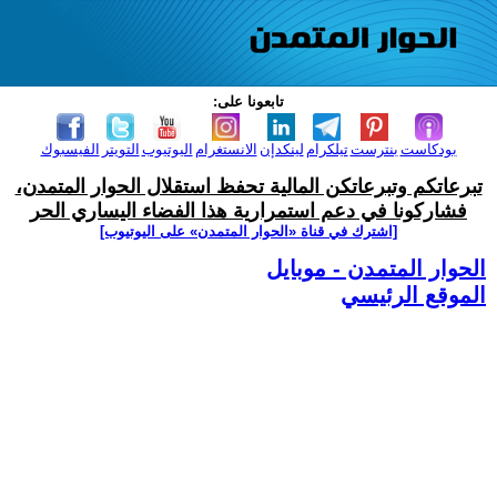
تابعونا على:
بودكاست
بنترست
تيلكرام
لينكدإن
الانستغرام
اليوتيوب
التويتر
الفيسبوك
تبرعاتكم وتبرعاتكن المالية تحفظ استقلال الحوار المتمدن،
فشاركونا في دعم استمرارية هذا الفضاء اليساري الحر
[اشترك في قناة ‫«الحوار المتمدن» على اليوتيوب]
الحوار المتمدن - موبايل
الموقع الرئيسي