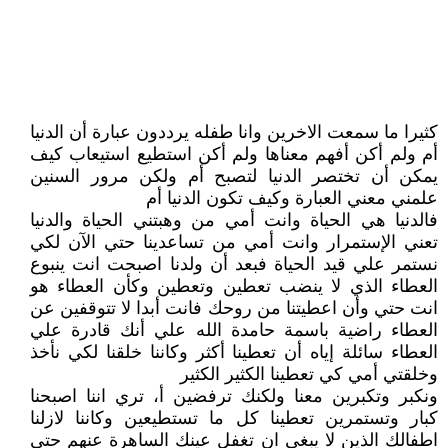
كثيرا ما سمعت الاخرين وانا طفله يرددون عبارة أن الدنيا
أم ولم أكن أفهم معناها ولم أكن استطيع استيعاب كيف
يمكن أن تختصر الدنيا لتصبح أم ولكن مرور السنين
علمني معني العبارة وكيف تكون الدنيا أم
فالدنيا هي الحياة وانت أمي من وهبتني الحياة والدنيا
تعني الإستمرار وانت أمي من تساعدينا حتي الآن لكي
نستمر علي قيد الحياة فبعد أن ولدنا اصبحت انت ينبوع
العطاء الذي لا ينضب تعطين وتعطين وكأن العطاء هو
انت حتي وأن اعطيتنا من روحك فانت أبدا لا تتوقفين عن
العطاء راضية باسمة حامدة الله علي أنك قادرة علي
العطاء سائلة إياه أن تعطينا أكثر وكاننا خلقنا لكي نأخذ
وخلقتي أمي كي تعطينا الكثير الكثير
ونكبر وتكبرين معنا ولكنك ترفضين أ، تري اننا اصبحنا
كبار وتستمرين تعطينا كل ما تستطيعين وكاننا لازلنا
اطفالك الذين لا يبغي ان تغفل عينك الساهرة عنهم حتي