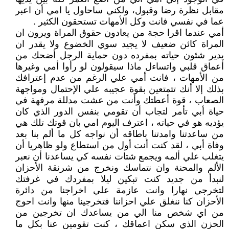
مقابل نظرة رضا وقبول، ولكني ساحاول يا امي أن اعبر
عما في نفسي فانت وكل الأمهات تستحقون الكثير .
أمي عندما اقرا حجة من يعادون حقوق المراة ويرون ان
المراة كائن ضعيف لا يجيد سوي الخضوع ولا يقدر ان
يدير شئون حياته بمفرده دون حماية الرجل أضحك من
أعماق قلبي واتساءل ماذا سيقولون لو رأوا أمي وغيرها
من الأمهات ، فانت أمي علي الرغم من عدم إعترافك
بذلك إلا أنك تتمتعين بقوة عجيبه علي الإحتمال ومواجهة
الصعاب ، قوة أعطتك وأنت من عشت مدللة مرفهة في
حياة أبي تأمر لتجاب أن تقومي بنفس الدور الذي كان
يؤديه هو في حياته ، اعترف اليوم امي بان قوتك تلك هي
من ساعدتنا وامدتنا باطاقه أن نواجه كل ما ألم بنا بعد
وفاة أبي ، لقد كنت أنت أول من استطاع ولو ظاهريا أن
يتغلب علي ألمه ويجمع شتات نفسه كي يساعدنا أن نعبر
الألم والمحنة وان نتماسك ونخرج من شرنقة الأحزان
لنبدأ من جديد كنت تبكين ليلا بمفردك في غرفتك
لتخرجي نهارا وانت عازمة علي اخراجنا من دائرة
الأحزان كنا ننغلق علي احزاننا فتخرجينا منها وانت احوج
من اي شخص منا الي من يساعدك ان تخرجين من
الحزن الذي سكن اعماقك ، كنت تقومين عنا بكل ما