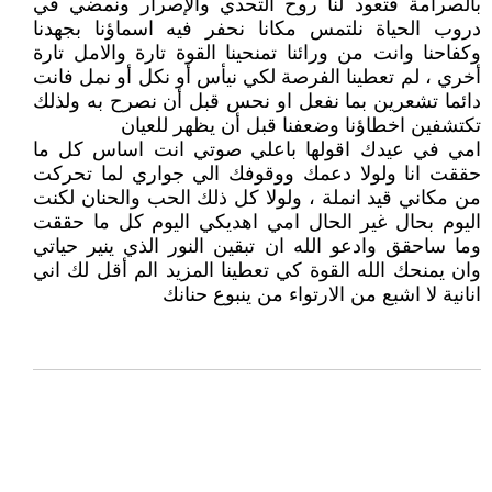
بالصرامة فتعود لنا روح التحدي والإصرار ونمضي في
دروب الحياة نلتمس مكانا نحفر فيه اسماؤنا بجهدنا
وكفاحنا وانت من ورائنا تمنحينا القوة تارة والامل تارة
أخري ، لم تعطينا الفرصة لكي نيأس أو نكل أو نمل فانت
دائما تشعرين بما نفعل او نحس قبل أن نصرح به ولذلك
تكتشفين اخطاؤنا وضعفنا قبل أن يظهر للعيان
امي في عيدك اقولها باعلي صوتي انت اساس كل ما
حققت انا ولولا دعمك ووقوفك الي جواري لما تحركت
من مكاني قيد انملة ، ولولا كل ذلك الحب والحنان لكنت
اليوم بحال غير الحال امي اهديكي اليوم كل ما حققت
وما ساحقق وادعو الله ان تبقين النور الذي ينير حياتي
وان يمنحك الله القوة كي تعطينا المزيد الم أقل لك اني
انانية لا اشبع من الارتواء من ينبوع حنانك