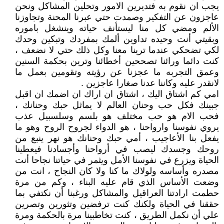
يجب ان نقوم به فتديرين الامور وتحلين المشاكل ونحن
عاجزون عن التفكير وصمدت حتي عبرنا المحنة وتجاوزنا
الألم ومضي كل منا ليستأنف حياته وينشغل باموره
وبقيتي أنت وحيده تداوين ألمك بمفردك وتبكين وحدك
لكي تضحكي عندما ترينا معنا وكل ذلك حتي لا نضعف ،
كنت دائما ورائنا تصححين أخطائنا وترين بحكمة السنين
وعمق التجربه ما عجزنا عن رؤيته وتقومين بعمل ما
لانقدر عليه وكاننا عدنا صغارا عاجزين .
امي كم اشتاق اليك ، اشتاق ان اراك ان اضمك ان اقبل
جبينك فكل حب وحنان العالم لا يماثل حبك وحنانك ،
فحب الام هو حب مختلف هو بلسم وسلسبيل عذب
يروي نفوسنا وارواحنا ، هو الدواء لجروح الروح وهو ما
يفعل بنا الأعاجيب ، أمي حبك وحنانك هو نهر ينبع من
روحك وجسدك ليصب في أرواحنا وأجسادنا فيعطينا
الحياة ويزرع في نفوسنا الأمل ويثمر في حياتنا نجاحا أنت
مصدره وأساسه ولولاك ما كنا ولا كان النجاح ، انت من
وضعت الأساس الذي قام عليه البناء ، وكم من مرة
حطمت ارادتنا العراقيل والمشاكل ورغبنا أن نكتفي بما
حققنا في الحياة ولكنك كنت ترفضين وتثورين وتصرين
علي أن نكمل الطريق ، كنت تخاطبينا مرة بالحكمة ومرة