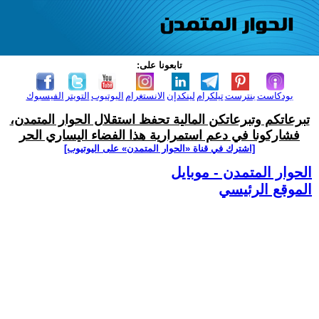
تابعونا على:
بودكاست
بنترست
تيلكرام
لينكدإن
الانستغرام
اليوتيوب
التويتر
الفيسبوك
تبرعاتكم وتبرعاتكن المالية تحفظ استقلال الحوار المتمدن،
فشاركونا في دعم استمرارية هذا الفضاء اليساري الحر
[اشترك في قناة ‫«الحوار المتمدن» على اليوتيوب]
الحوار المتمدن - موبايل
الموقع الرئيسي