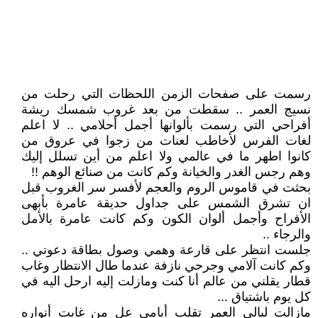
رسمت على صفحات الزمن اللحظات التي رحلت من
نسيج العمر .. سقطت من بعد غروب شمسك ريشة
أفراحي التي رسمت بألوانها أجمل أحلامي .. لا اعلم
لغات الفرس لأخاطب لعنات من زجوا في عروق من
كانوا اطهر ما في عالمي ولا اعلم من أين تسلل إليك
وهم رجس الغدر والخيانة وكم كانت من صنائع الوهم !!
بحثت في قاموس الروم والعجم لأفسر سر الغروب قبل
ان تشرق الشمس على جداول حديقة عامرة بأبهى
الأفراح وأجمل ألوان الكون وكم كانت عامرة بالأمل
والرجاء ..
جلست انتظر على قارعة وهمي وصول بطاقة دعوتي ..
وكم كانت آلامي وجرحي نازفة عندما طال الانتظار وغاب
قطار يقلني من عالم أنا كنت ومازلت إليه ارحل اليه في
كل يوم باشتياق ...
مازالت ليالي العمر تقلب أيامي عل من غابت أنواره