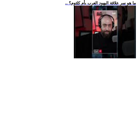
.. ما هو سر علاقة اليهود العرب بأم كلثوم؟