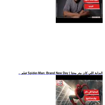
.. فيلم Spider-Man: Brand New Day | البداية اللي كان بيتر محتا