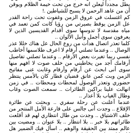
يطل مجدداً ليعلن انه خرج من تحت خيمة الظلام ويوقن
أن من عاهد الرحمن لا يسبح للشياطين .!
كم اغتسلت في عروق الزمن وغفوت تحت راحة القدر
عل الزمن يوقظ بصيرتي من رؤيا كانت كمن تعمد في
مياه مقدسة لا تدوسها سوى أقدام القديسين الذين لا
يعرفون سوى أجمل وأنبل الألوان ..
كلما تعذر اتصال هدأت من روع الحال عل هناك خللا عذر
الوصال .. وعندما تصلني أرقام لا اعرف طلاسمها أخاطب
نفسي ربما تغيرت بعض الأرقام .. وعندما تصلني تفاصيل
أرقامك أجد من يخاطبني من خلف صوت لا افهم منها
سوى أنى ابحث عن أرقام وأرقام وغابت عنى مفاتيح
الزمن وبت كمن عانق قضبان قطار كان بالأمس ينتظر
حضوري وتعذر الوصول لمحطات ومحطات .. في زمن
انهالت علينا براكين الطائرات .. سمعت الصوت وغاب
وطال الغياب بلا أعذار ..
عندما أعلنت عن رحلة سفري .. وبحثت عن طائرة
الإقلاع .. وجدت أنى جالس على قارعة الأمل المنتحر من
خلف الاشتياق .. وجدت من طال انتظاري لهم قد أقلعت
طائراتهم بلا خبر .. بلا انتظار .. بلا عنوان .. ومضيت بين
عالم ممتد بين الحقيقة والوهم .. اسأل فيك الضمير هل