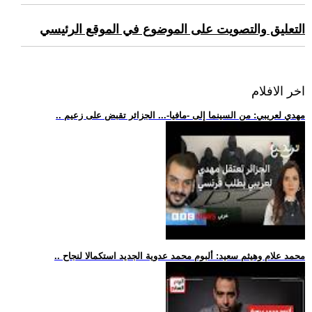
التعليق والتصويت على الموضوع في الموقع الرئيسي
اخر الافلام
.. مهدي لعريبي: من السينما إلى -مافيا-... الجزائر تقبض على زعيم
.. محمد علام وهيثم سعيد: ألبوم محمد عدوية الجديد استكمالا لنجاح