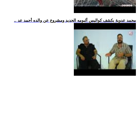
.. محمد عدوية يكشف كواليس ألبومه الجديد ومشروع عن والده أحمد عد