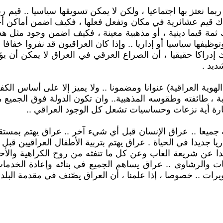
نعتز بها اجتماعيا ، ولكن لا يمكن تسويقها سياسيا .. قيم رب
ناك قيم عشائرية في مكان وتفعل فعلها ، فكيف اضمن أماكن أخرى 
 ثمة قيما دينية ، أو مذهبية معينة ، فكيف اضمن وجود مثل ه
وتوظيفها سياسيا أو إداريا .. وإذا كان العراقيون قد نفروا خفا
ك إدراكا حقيقيا ، أن الصراع العرقي في العراق لا يمكن أن 
ديد .
وية العراقية) عنوانا ومضمونا .. ولا يميز إلا على أساس الكفا
، طائفته وطقوسه المذهبية.. وان تكون الدولة فوق الجميع من د
ارة أية نزعات وحساسيات تشعل كل الوجود العراقي ..
ميعا .. عراق الإنسان قبل أي شيء آخر .. عراق يهتم بمستقبل
 جديدا في الحياة . عراق يهتم بتربية الأطفال العراقيين قبل 
يدا عن شريعة الغاب وعن كل ما تنفثه من روح الكراهية والأحق
 والرشاوى .. عراق يساهم الجميع في بنائه وإعادة الخدمات 
لتزويرات .. خصوصا ، إذا علمنا ، أن العراق يصّنف في مقدمة الب