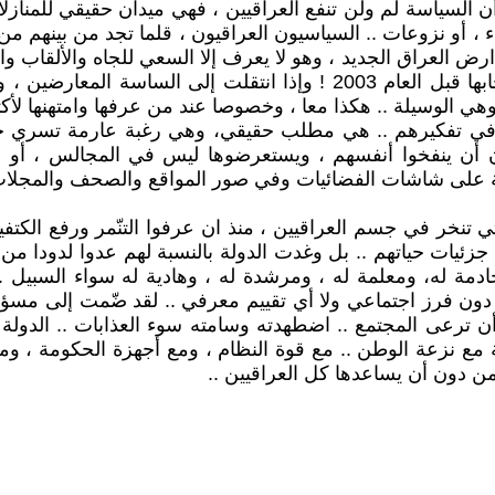
السياسة لم ولن تنفع العراقيين ، فهي ميدان حقيقي للمنازل
 أو نزوعات .. السياسيون العراقيون ، قلما تجد من بينهم م
العراق الجديد ، وهو لا يعرف إلا السعي للجاه والألقاب والأ
وعقد الصفقات وكيف يزيد من ثرواته التي لم يكن من أصحابها قبل العام 3
هي الوسيلة .. هكذا معا ، وخصوصا عند من عرفها وامتهنها لأكث
ي تفكيرهم .. هي مطلب حقيقي، وهي رغبة عارمة تسري حتى ف
ريدون أن ينفخوا أنفسهم ، ويستعرضوها ليس في المجالس ، أ
ة على شاشات الفضائيات وفي صور المواقع والصحف والمجلات
تي تنخر في جسم العراقيين ، منذ ان عرفوا التنّمر ورفع الكت
يات حياتهم .. بل وغدت الدولة بالنسبة لهم عدوا لدودا من دون
خادمة له، ومعلمة له ، ومرشدة له ، وهادية له سواء السب
 دون فرز اجتماعي ولا أي تقييم معرفي .. لقد ضّمت إلى مسؤول
ل أن ترعى المجتمع .. اضطهدته وسامته سوء العذابات .. الدولة 
ع نزعة الوطن .. مع قوة النظام ، ومع أجهزة الحكومة ، ومع 
 من دون أن يساعدها كل العراقيين ..