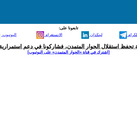
تابعونا على:
لكرام
لينكدإن
الانستغرام
اليوتيوب
ية تحفظ استقلال الحوار المتمدن، فشاركونا في دعم استمرارية 
[اشترك في قناة ‫«الحوار المتمدن» على اليوتيوب]