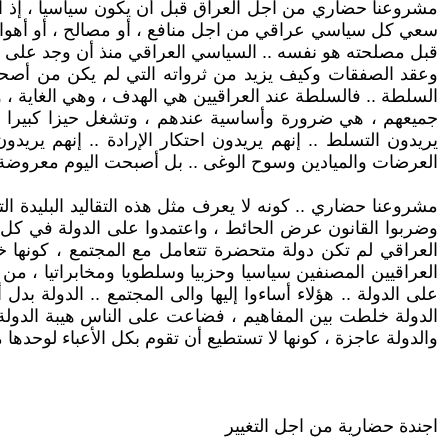
مشروعنا حضاري من اجل العراق قبل أن يكون سياسيا ، إذ أن 
سعي كل سياسي عراقي من اجل منافع ، أو مصالح ، أو أهواء ،
قبل مصلحته هو نفسه .. السياسي العراقي منذ أن وجد على ارض 
السلطة .. فالسلطة عند العراقيين هي الهدف ، وهي الغاية ، و
جميعهم ، هي ضرورة وأساسية عندهم ، وتشغل حيزا كبيرا ف
يريدون التسلط .. إنهم يريدون احتكار الإرادة .. إنهم ي
العرضات والميادين وسوح الوغى .. بل أصبحت اليوم معروض
مشروعنا حضاري .. كونه لا يعرف مثل هذه التقاليد البليدة ال
وضربوا القانون عرض الحائط ، واعتمدوا على الدولة في كل جزئ
العراقي لم تكن دولة متحضرة تتعامل مع المجتمع ، كونها 
العراقيين المصنفين سياسيا وحزبيا وسلطويا ومخابراتيا ، من
على الدولة .. هؤلاء أساءوا إليها والى المجتمع .. الدولة بد
الدولة خلطت بين المفاهيم ، فضاعت على الناس هيبة الدولة م
والدولة عاجزة ، كونها لا تستطيع أن تقوم بكل الأعباء لوحدها
اجندة حضارية من اجل التغيير