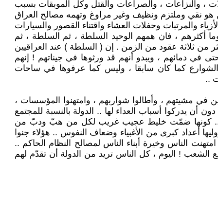
ات ، والنزاعات ، والصراعات والقتل وكل الموبقات بسبب
ن هو نقي وملتزم ونظيف وغير مراوغ وتهمه مصالح العراق
زياء والمرتبات وحفلات العشاء واقتناء القصور والسيارات
200 ! وإذا انتقلت إلى الساسة المعارضين ، وما أكثرهم ، فان همهم الوحيد السلطة ، ثم السلطة ، ثم
ر من ثلاثة عقود من الزمن . إن ( السلطة ) عند العراقيين
ي دمائهم ، ويبدو أنهم قد ورثوها في جيناتهم ! إنهم
و الشوارع كما كان سابقا ، وليس كما عرفوها في ساحات
 ..
فين في مشيتهم ، وأطالوا شواربهم ، وامتهنوا المؤسسات ،
 أن يدركوا أسباب العداء لها .. الدولة بالنسبة للمجتمع
يل .. كونها ضمّت خليط عجيب غريب لكل من هبّ ودبّ من
يها أعداد كبرى من الأغبياء وضعاف النفوس .. هؤلاء جنوا
امتهنت الناس وخيرة أبناء الناس لمصالح النظام الحاكم ..
الشعب ! اليوم ، كل الناس تريد من الدولة أن تقدّم لهم