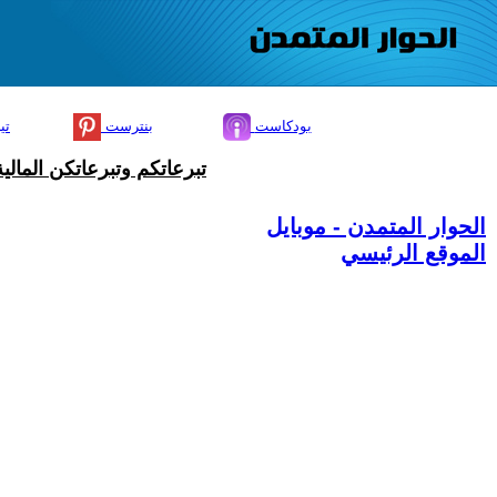
بودكاست
بنترست
تي
تبرعاتكم وتبرعاتكن المال
الحوار المتمدن - موبايل
الموقع الرئيسي