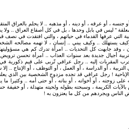
و جنسه ، أو عرقه ، أو دينه ، أو مذهبه .. لا يحلم بالعراق الم
 معلقة " ليس في بابل وحدها ، بل في كل أصقاع العراق .. ولا
اقية التي عرفها القدماء في حياتهم ، والتي افتقدت في نصف
ف يستهلك .. وكيف يبني .. إنسان ، لا تهمه مصالحه الشخصية
مان ، وقد جابهت كل التحديات .. امرأة تدرك كم هي مسؤوليته
 تربية أجيال جديدة بعد سنوات العذاب .. امرأة تحسن تروي
 المقربات إليه .. رجل عراقي تّربى على قيم ذكورية في م
ربية ، أو الدراسة ، أو العمل ، أو التوظف ، أو الإنتاج .. إلا
الإباحية ! رجل عراقي قد تجده مزدوج الشخصية بين الذي يعلن
 على زوجته ، أو أخواته ، أو بناته ، أو حتى أمه .. وكثيرا
آيات الكريمة ، وسبحته بطوله ولحيته متهدلة ، أو خفيفة حسب
 الناس ويجردهم من كل ما يعتزون به !