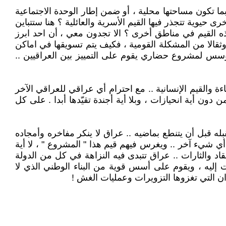
ما تكون مساحتها محلية ، أو ضمن إطار الوحدة الاجتماعية
حيوية تتجذر فيها القيم الأسرية والعائلية ؟ هنا ستتباين
ذه القيم في مناطق أخرى ؟ الا تجدون معي ، أن احد ابرز
فا وثقالا من المشكلة القومية ، فكيف يتم تسويقها في اماكن
يؤسس لمشروع حضاري يقوم على التمييز بين العراقيين ..
ءة والقيم الإنسانية .. مع احترام أي عراقي للعراقي الآخر
ون أية انحيازات ، وبلا أية أجندة تقيّدها أبدا . على كل
ه قبل أن يتنطع بماضيه .. عراق لا ينكر مفاخره وأمجاده
أي شيء آخر .. ويغرس فيهم قيم هذا " المشروع " ، لا أية
اد والثارات .. عراق تتبدى فيه النزاهة في كل من الدولة
إليه ، ويقوم على أسس قوية من البناء الوطني الذي لا
لدان التي تغزوها التزويرات وعمليات الغش !