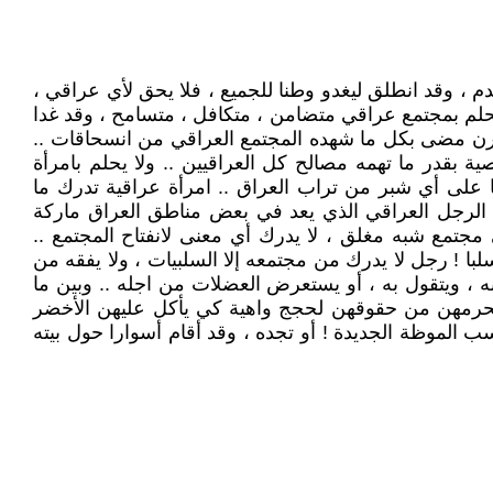
تقدم ، وقد انطلق ليغدو وطنا للجميع ، فلا يحق لأي عراقي ،
 يحلم بمجتمع عراقي متضامن ، متكافل ، متسامح ، وقد غدا
 قرن مضى بكل ما شهده المجتمع العراقي من انسحاقات ..
 بقدر ما تهمه مصالح كل العراقيين .. ولا يحلم بامرأة
ا على أي شبر من تراب العراق .. امرأة عراقية تدرك ما
ض الرجل العراقي الذي يعد في بعض مناطق العراق ماركة
جتمع شبه مغلق ، لا يدرك أي معنى لانفتاح المجتمع ..
 سلبا ! رجل لا يدرك من مجتمعه إلا السلبيات ، ولا يفقه من
ه ، ويتقول به ، أو يستعرض العضلات من اجله .. وبين ما
 ما يحرمهن من حقوقهن لحجج واهية كي يأكل عليهن الأخضر
 الموظة الجديدة ! أو تجده ، وقد أقام أسوارا حول بيته