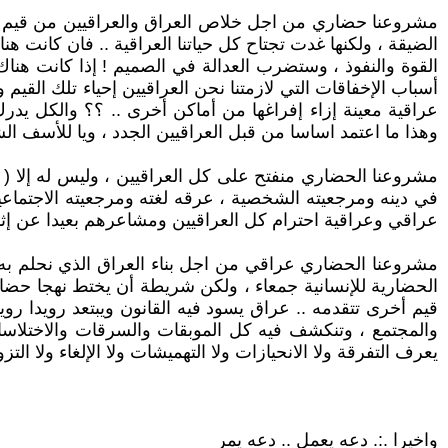
مشروعنا حضاري من اجل خلاص العراق والعراقيين من قيم ربما 
الضيقة ، ولكنها غدت تجتاح كل حياتنا العراقية .. فان كانت ه
القوة والنفوذ ، وستضرب العدالة في الصميم ! إذا كانت هناك
أسباب الإخفاقات التي لازمتنا نحن العراقيين إحياء تلك القيم 
عراقية معينة إزاء إفراغها من أماكن أخرى .. ؟؟ والكل يدر
وهذا ما اعتمد اساسا من قبل العراقيين الجدد ، ويا للأسف الش
مشروعنا الحضاري منفتح على كل العراقيين ، وليس له إلا ( اله
في دينه ومرجعيته الشخصية ، عرقه لغته ومرجعيته الاجتماعية 
عراقي وعراقية احترام كل العراقيين ومشاعرهم بعيدا عن إث
مشروعنا الحضاري عراقي من اجل بناء العراق الذي نحلم به ج
الحضارية للإنسانية جمعاء ، ولكن شريطة أن يختط نهجا حضاريا
قيم أخرى تتقدمه .. عراق يسود فيه القانون ويبتعد رويدا رو
والمجتمع ، وتنكشف فيه كل الموبقات والسرقات والاختلاسات
يعرف التفرقة ولا الانحيازات ولا التهميشات ولا الإلغاء ولا ا
واخيرا .:. دعه يعمل .. دعه يمر