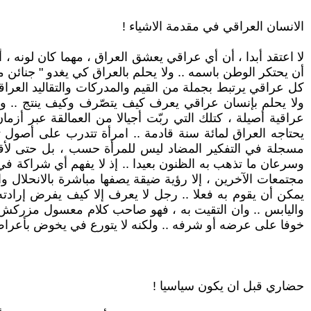
الانسان العراقي في مقدمة الاشياء !
لا اعتقد أبدا ، أن أي عراقي يعشق العراق ، مهما كان لونه ، أ
أن يحتكر الوطن باسمه .. ولا يحلم بالعراق كي يغدو " جنائن
كل عراقي يرتبط بجملة من القيم والمدركات والتقاليد العر
ولا يحلم بإنسان عراقي يعرف كيف يتصّرف وكيف ينتج .. وكي
عراقية أصيلة ، كتلك التي ربّت أجيالا من العمالقة عبر أز
يحتاجه العراق لمائة سنة قادمة .. امرأة تتدرب على أصول
مسجلة في التفكير المضاد ليس للمرأة حسب ، بل حتى لأقرب
وسرعان ما تذهب به الظنون بعيدا .. إذ لا يفهم أي شراكة في الت
مجتمعات الآخرين ، إلا رؤية ضيقة يصفها مباشرة بالانحلال و
يمكن أن يقوم به فعلا .. رجل لا يعرف إلا كيف يفرض إرادته
واليابس .. وان التقيت به ، فهو صاحب كلام معسول مزركش بال
خوفا على عرضه أو شرفه .. ولكنه لا يتورع في يخوض بأعراض
حضاري قبل ان يكون سياسيا !