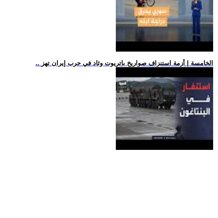
.. الخامسة | أزمة استنزاف صواريخ باتريوت وثاد في حرب إيران تهز