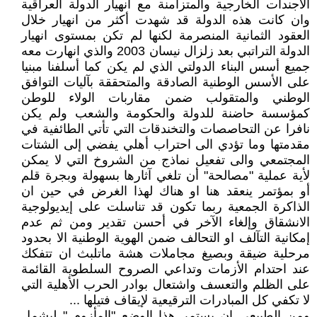
الأجندات الخارجية والمتزامنة مع انهيار الدولة العراقية
وان كانت هذه الدولة قد شهدت أكثر من انهيار خلال
العقود الثمانية المنصرمة لكنها لم تكن بمستوى انهيار
الدولة التراتبي بعد زلزال نيسان 2003 والذي انهارت معه
جميع أسس البناء الدولتي الذي لم يكن كما أسلفنا مبنيا
على الأسس الوطنية الصادقة والمتحققة بآليات التوافق
الوطني والمتقولب ضمن مقاربات الولاء للوطن
كمؤسسة حاضنة للدولة والحكومة والشعب ولم يكن
نافرا عن التحاصصات والتخندقات التي تأتي الطائفية في
مقدمتها وما تؤدي الى احتراب أهلي يفضي إلى الشتات
المجتمعي والى تفعيل نماذج من الشروخ التي لا يمكن
لأية عملية "مصالحة" أن تلغي آثارها بسهولة وبجرة قلم
أو بمؤتمر ينعقد هنا او هناك لهذا الغرض في حين ان
الذاكرة الجمعية ربما تكون قد تناسلت على إيديولوجية
الانشقاق وإلغاء الآخر في أحسن تقدير ومن ثم عدم
إمكانية التآلف او التحالف ضمن الهوية الوطنية الا بحدود
مرحلية ضيقة وبصيغ مجاملات هشة ماتلبث ان تتفكك
عند احتدام الأزمات وتداعي الصروح السلطوية القائمة
على الظلم والتعسف واشتعال بوادر الحرب الأهلية التي
لا تكفي كل المبادرات الترقيعية لإيقاف فتيلها ...
ومن الطبيعي ان يستمر هذا الوضع "المأزوم " ليشمل