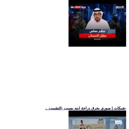
.. شبكات | سوري يحرق دراجة ابنه بسبب -التشبيب-