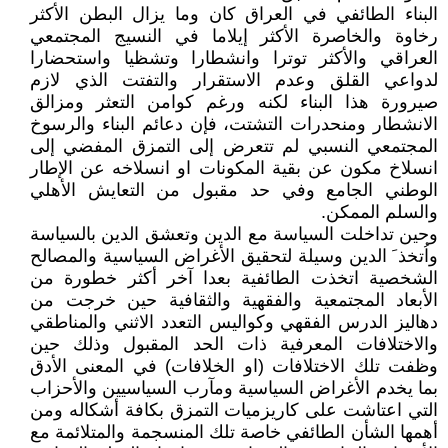
البناء الطائفي في العراق كان وما يزال البطن الأكثر
رخاوة والخاصرة الأكثر إيلاما في النسيج المجتمعي
العراقي والأكثر توترا وانشطارا وتشظيا واستحضارا
لدواعي القلق وعدم الاستقرار والتفتت الذي لازم
صيرورة هذا البناء لكنه ورغم كوامن التعثر ومزالق
الانشطار ومنحدرات التشتت، فإن دعائم البناء والرسوخ
المجتمعي النسبي لم تتعرض إلى التمزق المفضي إلى
انسلاخ مكون عن بقية المكونات او انسلاخه عن الإطار
الوطني الجامع وفي حد مقبول من التعايش الأهلي
والسلم الممكن.
وحين تداخلت السياسة مع الدين وتعشق الدين بالسياسة
واُتخذ َ الدين وسيلة لتحقيق الأغراض السياسية والمصالح
الشخصية اتخذت الطائفية بعدا آخر أكثر خطورة من
الأبعاد المجتمعية والفقهية والثقافية حين خرجت من
دهاليز الدرس الفقهي وكواليس التعدد الاثني والمناطقي
والاختلافات المعرفية ذات الحد المقبول وذلك حين
وظفت تلك الاختلافات (او الخلافات) في المعنى الأدق
بما يخدم الأغراض السياسية ومآرب السياسيين والأحزاب
التي اعتاشت على كاريزميات التمزق بكافة أشكاله ومن
أهمها الشأن الطائفي خاصة تلك المنسجمة والمتلائمة مع