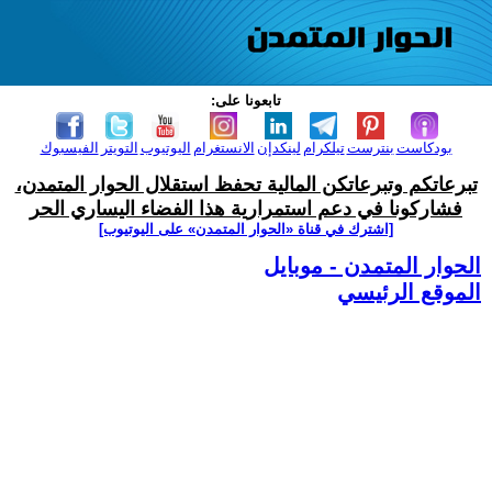
تابعونا على:
بودكاست
بنترست
تيلكرام
لينكدإن
الانستغرام
اليوتيوب
التويتر
الفيسبوك
تبرعاتكم وتبرعاتكن المالية تحفظ استقلال الحوار المتمدن،
فشاركونا في دعم استمرارية هذا الفضاء اليساري الحر
[اشترك في قناة ‫«الحوار المتمدن» على اليوتيوب]
الحوار المتمدن - موبايل
الموقع الرئيسي