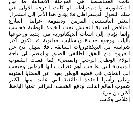
كانت المحاصصة هي المرحلة الانتقالية ما بين
الديكتاتورية والديمقراطية او كانت الدرجة الأولى في
سلم التحول الديمقراطي فلا يؤدي هذا الأمر إلى استمرار
التعثر التأسيسي المزمن وديمومة عوامل التنازع
المناقض لجدلية التعايش تحت الخيمة الوطنية فحسب
وإنما يؤدي إلى انبعاث الديكتاتورية من جديد ورجوعها
بآليات ووجوه جديدة وبأساليب حداثوية قد تكون أكثر
شراسة من الديكتاتوريات السابقة ..فلا سبيل إذن عن
الخروج من النفق الطائفي الضيق والمعتم إلى باحة
الولاء الوطني الرحب والمضيء كما فعلت الشعوب
المتمدنة التي عالجت أهم ثغرات بنائها الدولتي وجنحت
الى التماهي في قضية الوطن بعيدا عن القضايا الفئوية
وعلى رأسها العقدة الطائفية التي عانت منها الكثير
شعوب العالم الثالث ودفع الشعب العراقي ثمنها الباهظ
أكثر من مرة ...
إعلامي وكاتب