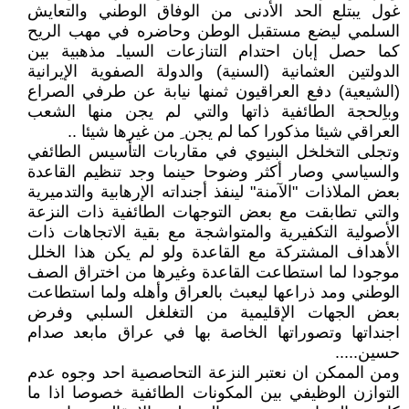
غول يبتلع الحد الأدنى من الوفاق الوطني والتعايش
السلمي ليضع مستقبل الوطن وحاضره في مهب الريح
كما حصل إبان احتدام التنازعات السياـ مذهبية بين
الدولتين العثمانية (السنية) والدولة الصفوية الإيرانية
(الشيعية) دفع العراقيون ثمنها نيابة عن طرفي الصراع
وباِلحجة الطائفية ذاتها والتي لم يجن منها الشعب
العراقي شيئا مذكورا كما لم يجن ِ من غيرها شيئا ..
وتجلى التخلخل البنيوي في مقاربات التأسيس الطائفي
والسياسي وصار أكثر وضوحا حينما وجد تنظيم القاعدة
بعض الملاذات "الآمنة" لينفذ أجنداته الإرهابية والتدميرية
والتي تطابقت مع بعض التوجهات الطائفية ذات النزعة
الأصولية التكفيرية والمتواشجة مع بقية الاتجاهات ذات
الأهداف المشتركة مع القاعدة ولو لم يكن هذا الخلل
موجودا لما استطاعت القاعدة وغيرها من اختراق الصف
الوطني ومد ذراعها ليعبث بالعراق وأهله ولما استطاعت
بعض الجهات الإقليمية من التغلغل السلبي وفرض
اجنداتها وتصوراتها الخاصة بها في عراق مابعد صدام
حسين.....
ومن الممكن ان نعتبر النزعة التحاصصية احد وجوه عدم
التوازن الوظيفي بين المكونات الطائفية خصوصا اذا ما