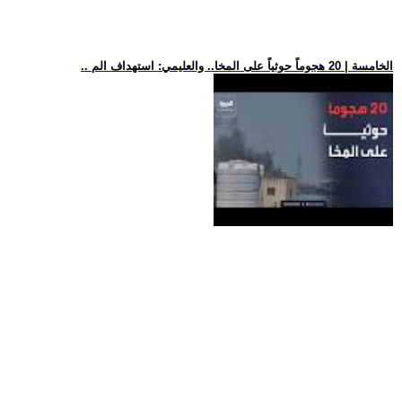
.. الخامسة | 20 هجوماً حوثياً على المخا.. والعليمي: استهداف الم