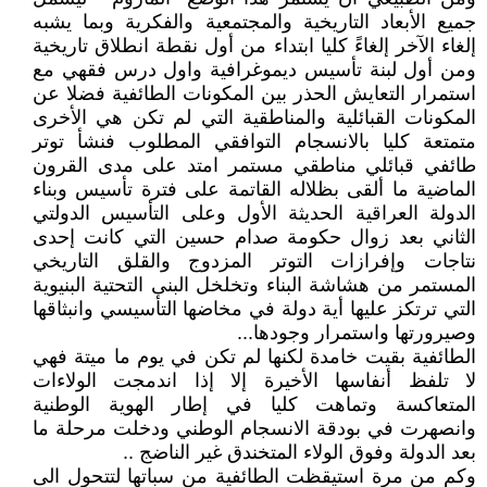
جميع الأبعاد التاريخية والمجتمعية والفكرية وبما يشبه
إلغاء الآخر إلغاءً كليا ابتداء من أول نقطة انطلاق تاريخية
ومن أول لبنة تأسيس ديموغرافية واول درس فقهي مع
استمرار التعايش الحذر بين المكونات الطائفية فضلا عن
المكونات القبائلية والمناطقية التي لم تكن هي الأخرى
متمتعة كليا بالانسجام التوافقي المطلوب فنشأ توتر
طائفي قبائلي مناطقي مستمر امتد على مدى القرون
الماضية ما ألقى بظلاله القاتمة على فترة تأسيس وبناء
الدولة العراقية الحديثة الأول وعلى التأسيس الدولتي
الثاني بعد زوال حكومة صدام حسين التي كانت إحدى
نتاجات وإفرازات التوتر المزدوج والقلق التاريخي
المستمر من هشاشة البناء وتخلخل البنى التحتية البنيوية
التي ترتكز عليها أية دولة في مخاضها التأسيسي وانبثاقها
وصيرورتها واستمرار وجودها...
الطائفية بقيت خامدة لكنها لم تكن في يوم ما ميتة فهي
لا تلفظ أنفاسها الأخيرة إلا إذا اندمجت الولاءات
المتعاكسة وتماهت كليا في إطار الهوية الوطنية
وانصهرت في بودقة الانسجام الوطني ودخلت مرحلة ما
بعد الدولة وفوق الولاء المتخندق غير الناضج ..
وكم من مرة استيقظت الطائفية من سباتها لتتحول الى