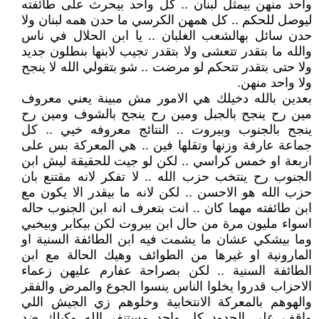
واحد منهن بيمثل لبنان .. كل واحد بيحرث على طائفته
ليوصل للحكم .. كل همهن الكرسي ما حدن همه لبنان ولا
حدن سائل بهالشعب الغلبان .. يا ابن الحلال في ناس
والله ما بتقدر تتعشى ولا بتقدر تجيب لابنها بنطلون جديد
ولا حتى بتقدر تتحكم لو مرضت .. شو بتقولي الله لا ينجح
ولا واحد منهن.
بعدين بالله دخيلك هي الامور مش مبينة يعني معروف
مين رح ينجح بالجبل ومين رح ينجح بالشوف ومين رح
ينجح بالجنوب وبيروت .. النتائج معروفه خيي .. كل
جماعة عارفة وزنها وتقلها فين .. هي المعركة بس على
اربعة او خمس كراسي .. لكن لو جيت للحقيقة ليش ابن
الجنوب رح ينتخب حزب الله .. لا تفكر لانه مقتنع بان
حزب الله هو الاحسن .. لكن لانه ما بيقدر الا يكون مع
ابن طائفته مهما كان .. انت بتعرف انه ابن الجنوب حاله
اسواء مليون مرة من حال ابن بيروت لكن بيكابر وبيخبي
وما بيشكي عشان ما يشمت فيه ابن الطائفة السنية او
المارونية او غيرها من الطوائف وهيك الحالة مع ابن
الطائفة السنية .. لكن بصراحة عفارم عليهن زعماء
الاحزاب قدروا يخلوا الناس ينسوا الجوع والمرض والفقر
والهوهم بالمعركة الانتخابية وخلوهم زي الجيش اللي
واقف على الحدود كل واحد مستنفر الله وكيلك ضد