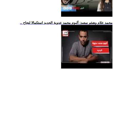
.. محمد علام وهيثم سعيد: ألبوم محمد عدوية الجديد استكمالا لنجاح