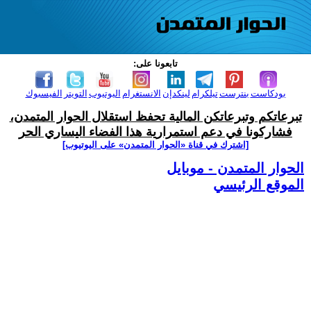
تابعونا على:
بودكاست
بنترست
تيلكرام
لينكدإن
الانستغرام
اليوتيوب
التويتر
الفيسبوك
تبرعاتكم وتبرعاتكن المالية تحفظ استقلال الحوار المتمدن،
فشاركونا في دعم استمرارية هذا الفضاء اليساري الحر
[اشترك في قناة ‫«الحوار المتمدن» على اليوتيوب]
الحوار المتمدن - موبايل
الموقع الرئيسي