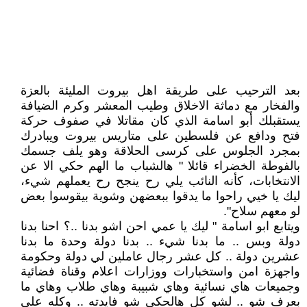
بعد الترحيب على طريقة اهل بيروت المليئة بالعزة
والفخار مع دماثة الاخلاق وطيب المعشر وكرم الضيافة
يستقبلك أبو اسامة الذي كان مقاتلا في صفوف حركة
فتح ودافع عن فلسطين على متاريس بيروت ويبادرك
بمجرد الجلوس على كرسى الحلاقة وهو يلف جسمك
بالفوطة الخضراء قائلا " هالشباب ما الهم حكي الا عن
الانتخابات، كأنه النائب يلي رح ينجح رح يعملهم شيء،
ليك يا خيي راحوا ما يدقوا ببعضهن وشوية بيقوسوا بعض
لو معهم سلاح".
ويتابع ابو اسامة " ليك يا عمي احن اشو بدنا ..؟ احنا بدنا
دولة وبس .. ما بدنا شيء .. بدنا دولة وحدة ما بدنا
عشرين دولة .. كل عشر رجال عاملين لي دولة وحكومة
واجهزة امن واستخبارات ووزارات اعلام وقناة فضائية
وجميعات هاي نسائية وهاي شبيبة وهاي طلاب وهاي ما
بعرف شو .. لشو كل هالحكي شو فايدته .. وكله على