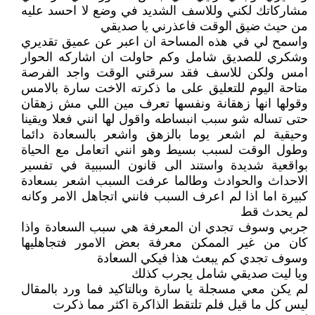
مشاركاتك لكني وللاسف الشديد في وضع لا احسد عليه
من حيث ضيق الوقت فاعذرني يا صديقي
واسمح لي في هذه المساحة ان اعبر عن عميق تقديري
وشكري للصديق شامل وكم حاولت ان اشاركه الحوار
امس ولكن للاسف فقد سرقني الوقت واجد الفرصة
متاحة اليوم للتعليق على ما ذكرته الاخت سارة بالامس
وقولها انها زهقانة ونفسها تعرف مين اللي مش زهقان
حتى تساله شو سبب انبساطه واقول لها انني فعلا ويقينا
وحيقية لم اشعر يوما بالزهق واشعر بالسعادة دائما
وطول الوقت لسبب بسيط وهو انني اتعامل مع الحياة
بواقعية شديدة واستند الى قانون السببية في تفسير
الاحداث والحوادث وطالما عرفت السبب اشعر بسعادة
كبيرة اما اذا لم اعرف السبب فانني اتجاهل الامر وكانه
لم يحدث قط
جربي وسوف تجدي ان المعرفة هي سبب السعادة واذا
كان من غير الممكن معرفة بعض الامور فتجاهليها
وسوف تجدي كم يبعث هذا فيكي السعادة
ويا ليت صديقي شامل يجرب كذلك
لم يكن معي مسجلة يا سارة وبالتاكيد فما ورد بالمقال
ليس كل ما قيل فلم تلتقط الذاكرة اكثر مما ذكرت