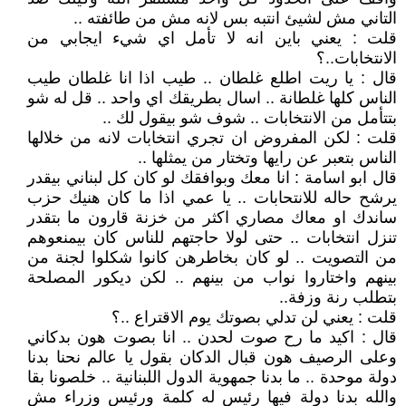
التاني مش لشيئ انتبه بس لانه مش من طائفته ..
قلت : يعني باين انه لا تأمل اي شيء ايجابي من
الانتخابات..؟
قال : يا ريت اطلع غلطان .. طيب اذا انا غلطان طيب
الناس كلها غلطانة .. اسال بطريقك اي واحد .. قل له شو
بتتأمل من الانتخابات .. شوف شو بيقول لك ..
قلت : لكن المفروض ان تجري انتخابات لانه من خلالها
الناس بتعبر عن رايها وتختار من يمثلها ..
قال ابو اسامة : انا معك وبوافقك لو كان كل لبناني بيقدر
يرشح حاله للانتحابات .. يا عمي اذا ما كان هنيك حزب
ساندك او معاك مصاري اكثر من خزنة قارون ما بتقدر
تنزل انتخابات .. حتى لولا حاجتهم للناس كان بيمنعوهم
من التصويت .. لو كان بخاطرهن كانوا شكلوا لجنة من
بينهم واختاروا نواب من بينهم .. لكن ديكور المصلحة
بتطلب رنة وزفة..
قلت : يعني لن تدلي بصوتك يوم الاقتراع ..؟
قال : اكيد ما رح صوت لحدن .. انا بصوت هون بدكاني
وعلى الرصيف هون قبال الدكان بقول يا عالم نحنا بدنا
دولة موحدة .. ما بدنا جمهوية الدول اللبنانية .. خلصونا بقا
والله بدنا دولة فيها رئيس له كلمة ورئيس وزراء مش