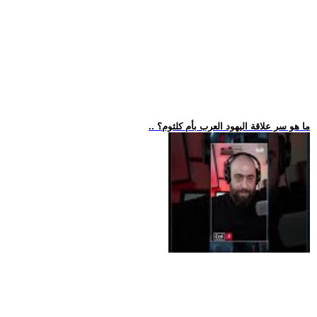
.. ما هو سر علاقة اليهود العرب بأم كلثوم؟