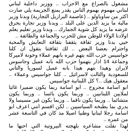
مشغول بالصراع مع الاحزاب .. ووزير داخلية لبناني
لبناني مهموم بهموم الناس يقدر يمنع الجريمة يلي صارت
اكثر من ساوباولو .. (عاصمة البرازيل التجارية) وبدنا وزير
مالية ما يزيد الدين على البلد .. وبدنا وزير تجارة يحرق
عرضه ما يزيد كل شوية الجمارك .. وبدنا وزير تعليم يعلم
اولادنا الولاء للوطن مش للحزب والجماعة والطائفة ..
خيي بدنا وزير ثقافة يثقفنا بثقافة التعايش والمحبة
واحترام بعضنا البعض .. لك ثقافتنا بتقول ان كلنا
جواسيس حزب الله يتهم غيره بانهم عملاء وخونة لاميركا
وجماعة 14 اذار بتهموا حزب الله بانه عميل وجاسوس
لايران وهيدا بتهم هيدا بانه عميل لسوريا والتاني
للسعودية والتالت لاسرائيل .. كلنا جواسيس وعملاء ..
معقول هيك ..؟ كل اللبنانية جواسيس.
ابو اسامة مجروح .. ابو اسامة ربما يكون ضميرا غائبا
لملايين اللبنانيين .. وربما يكون يائسا .. وربما يكون
متشائما .. وربما يكون ناقما .. وربما يكون غير مسيسا ولا
يدري بما يطبخه السياسيين .. لكن اقسم انني اعرف ابو
اسامة رجلا لبنانيا وطنيا اصيلا مذ كان في التاسعة عشر
من عمره ..
لهذا نقلت مشاعره بلهجته البيروتية التي احبها ما