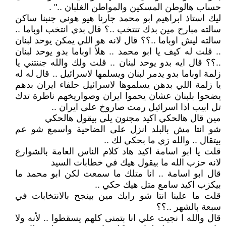
حساب هالوطن المسكين والمواطن الغلبان .." .
ليك استاذ ابراهيم ابو محمد جارنا هيو هوني جنبنا ساكن
سالته مبارح مين بدك تنتخب ..؟ قال بدي انتخب اوباما ..
سالته ليش اوباما ..؟؟ قال لانه هو اللي يمكن يوحد لبنان
.. قلت له كيف يا ابو محمد .. هلأ اوباما بدو يوحد لبنان
..؟؟ قال ايه بدو يوحد لبنان .. قلت ولك والله جننتني يا
زلمة اوباما بدو يدمر لبنان ويسلمها لاسرائيل .. قال له له
يا زلمة اللي بدهن يسلموها لاسرائيل حلفاء ايران بدهم
يضحوا بلبنان عشان يحموا ايران وصواريخهم ناطرة تدك
تل ابيب اذا اسرائيل رمت صاروخ على ايران ..
مين قال هالحكي اكيد مجنون يلي بيقول هالحكي
شو انتا مش بالبلد انزل على الضاحية واسمع شو عم
بيتقال .. والله زي ما بحكي لك ..
قلت يا ابو اسامة اكيد هاد كلام الناس العامة بالشوارع
لانه حزب الله ما بيقول هيك في خطابات السيد
قال ابو اسامة .. انا متلك ما سمعت لكن ابو محمد ما
بيكزب اكيد سامع متل هيك حكي ..
قلت ما علينا انتا شو رايك مين بينجح بالانتخابات في
سبعة بالشهر ..؟؟
قال والله ا نجيت علي انا بتمنى كلهم يسقطوا .. لأنه ولا