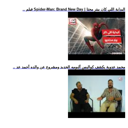
.. فيلم Spider-Man: Brand New Day | البداية اللي كان بيتر محتا
.. محمد عدوية يكشف كواليس ألبومه الجديد ومشروع عن والده أحمد عد