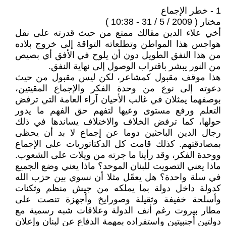
1 - خطر الإجماع
مختار ( 2009 / 5 / 31 - 10:38 )
أخي علاء الدين مقالك ممتع من حيث قدرته على نقل
هواجس هذا المواطن وتطلعاته التواقة إلى خروج بلاده
من هذا النفق الطويل دون أن يلوح في الأفق أي بصيص
من النور يبشر باقتراب الوصول إلى نهاية النفق.
هذا موقف مقبول كمشاعر، لكن ليس مقبول من حيث
دعوته إلى نوع من وحدة الفكر والإجماع المقيتين،
بوصفهما يمثلان في غالب الأحيان آراء العامة التي ترفض
التعلم ورفع مستوى وعيها لتفهم حق الفهم ما يدور
حولها، كما ترفض الخلاف والاختلاف يساندها في ذلك
رجال الدين الباحثين دوما عن إجماع لا بد أن يحظى
بمصادقتهم. كذلك قامت كل الدكتاتوريات على الإجماع
ووحدة الفكر، وقد رأينا ما جرته من ويلات على الشعوب.
ماذا يعني التصويت للبنان الموحد؟ ماذا يعني وضع الجميع
في سلة واحدة؟ هل يعقَل مثلا أن نسوي بين حزب الله
كدولة داخل دولة بما يملكه من جيش منظم وثكنات
وأسلحة خفيفة وثقيلة وصورايخ وأجهزة تنصت على
مطار بيروت رغم أنف الدولة وعلاقات شبه رسمية مع
دولتين أجنبيتين واستفراده بمهمة الدفاع عن لبنان وإعلان