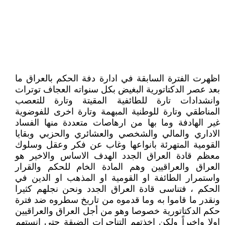
اظهرت الفترة السابقة في ادارة دفة الحكم بالعراق ما
بعد عصر الدكتاتورية البغيض بكل سنواته العجاف توترات
وانشدادات تارة للطائفية المقيتة وتارة للتعصب
المناطقي وتارة للوطنية المبهمة وتارة اخرى للفوضوية
غير الهادفة وما بها من ارهاصات متعددة منها الفساد
الاداري والمالي والشخصي والعشائري والحزبي وبقايا
القومية المتهرئة بانواعها وغاب عن فكر وعقل وسلوك
معظم قادة العراق الجدد الهدف الاساس والاخير هو
العراق والعراقيين وهم المادة الخام للحكم والقرار
واستمرار الطائفة او القومية او المذهب او الدين في
الحكم ، فتناسى قادة العراق الجدد ونحن نجلهم كثيرا
ونقدر ما قاموا به وما قدموه من تاريخ سطروه ضد فترة
حكم الدكتاتورية خصوصا وهو من أجل العراق والعراقيين
اولا واخيراً ولكن اخذتهم التناحرات الضيقة حتى انستهم