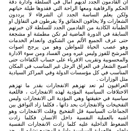
ان القادمون الجدد لديهم آمال في السلطة وادارة دفة
الحكم والرفاهية ومعها الراحة التي فقدوها طيلة حياتهم
ولكن يعلم الساسة الجدد ان الشرفاء لا يرددون
الشعارات ولا يخافون الحقائق ولا يفرطون في التفاؤل او
الطمأنة الكاذبة من القادمين الجدد للسلطة لان خبرتهم
السابقة في الدورة الماضية لم تكن مطمئنة او مشجعة
حتى عرف الجميع الألم من الشكوى وانعدام الخدمات
وهو عصب الحياة للمواطن وهو من يرجح اصوات
المرشح للفوز وليس غيره ومن الفساد ومن سوء الادارة
والمحسوبية وتقريب الاقرباء على حساب الكفاءات حتى
اصبح الشعار في العراق الرجل غير المناسب في المكان
المناسب في كل مؤسسات الدولة وفي المراكز السيادية
مثل الوزارات .
العراقيون لم تعد تهزهم الانفجارات بقدر ما تهزهم
الاختلافات السياسية المؤدية لهذه الانفجارات ، فاللعبة
سياسية في حقيقتها وهي المؤدية الى الانفجارات وليس
التفخيخات والانفجارات بحد ذاتها ، فكلما زاد التوافق بين
الجماعات السياسية قل التفخيخ وقلت الانفجارات وهو
اشبه بالعملية النفسية داخل الانسان فكلما زادت
الضغوط الداخلية عليه كلما زادت الانفجارات النفسية
داخله . فالعملية السياسية وادارة المجتمع تشابه الى حد