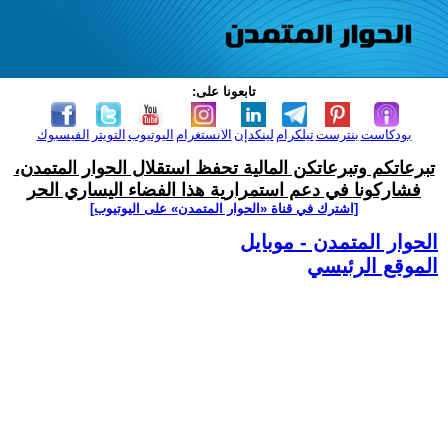
تابعونا على:
بودكاست
بنترست
تيلكرام
لينكدإن
الانستغرام
اليوتيوب
التويتر
الفيسبوك
تبرعاتكم وتبرعاتكن المالية تحفظ استقلال الحوار المتمدن،
فشاركونا في دعم استمرارية هذا الفضاء اليساري الحر
[اشترك في قناة ‫«الحوار المتمدن» على اليوتيوب]
الحوار المتمدن - موبايل
الموقع الرئيسي