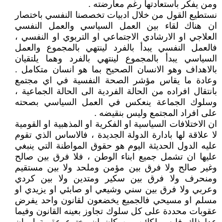
ومن يفكر باستعادتها رغم معارضته .
نستطيع القول من خلال ادبيات تخصصنا النفسي باختصار
ان هناك لقاء بين العمل السياسي والعمل النفسي
العلاجي او الارشادي الاجتماعي او التربوي او النفسي ،
فالعمل النفسي يبدأ بالفرد لينتهي بالمجموع والعمل
السياسي يبدأ بالمجموع لينتهي بالفرد وهما يلتقيان
بالاهداف وهو الانسان الصحيح بما هو انسان متكامل .
وعادة ما يقاس مؤشر الصحة النفسية في اي مجتمع
بانتقال افراده من الحالة الفردية الى الحالة الجماعية ،
وسلوك الجماعة ينعكس في العمل السياسي بصحته
على افراد المجتمع وليس بنقيضه .
ان الاختلافات السياسية او الفكرية او المذهبية او القومية
لا علاقة لها بادارة الدولة الجديدة ، فالاساس الذي تقوم
عليه الدول الحديثة اليوم هو حقوق المواطنة التي ينبغي
عليها ان تشمل جميع ابناء الوطن ، فلا فرق بين صالح
وغير صالح ولا فرق بين مؤمن وملحد ولا بين مستقيم
ومنحرف ولا فرق بين سكير ومتدين ولا بين كردي
وعربي ولا فرق بين سني وشيعي او صابئي او يزيدي او
مسلم او مسيحي فالجميع يخضعون لقانون واحد يفرض
عقوبات محددة على كل سلوك تجاوز بعينه القانون وفيما