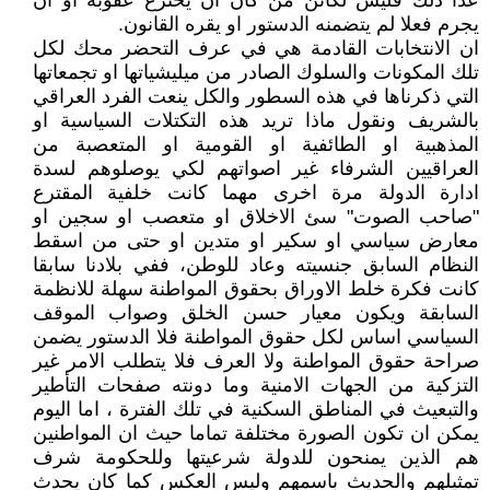
عدا ذلك فليس لكائن من كان ان يخترع عقوبة او ان
يجرم فعلا لم يتضمنه الدستور او يقره القانون.
ان الانتخابات القادمة هي في عرف التحضر محك لكل
تلك المكونات والسلوك الصادر من ميليشياتها او تجمعاتها
التي ذكرناها في هذه السطور والكل ينعت الفرد العراقي
بالشريف ونقول ماذا تريد هذه التكتلات السياسية او
المذهبية او الطائفية او القومية او المتعصبة من
العراقيين الشرفاء غير اصواتهم لكي يوصلوهم لسدة
ادارة الدولة مرة اخرى مهما كانت خلفية المقترع
"صاحب الصوت" سئ الاخلاق او متعصب او سجين او
معارض سياسي او سكير او متدين او حتى من اسقط
النظام السابق جنسيته وعاد للوطن، ففي بلادنا سابقا
كانت فكرة خلط الاوراق بحقوق المواطنة سهلة للانظمة
السابقة ويكون معيار حسن الخلق وصواب الموقف
السياسي اساس لكل حقوق المواطنة فلا الدستور يضمن
صراحة حقوق المواطنة ولا العرف فلا يتطلب الامر غير
التزكية من الجهات الامنية وما دونته صفحات التأطير
والتبعيث في المناطق السكنية في تلك الفترة ، اما اليوم
يمكن ان تكون الصورة مختلفة تماما حيث ان المواطنين
هم الذين يمنحون للدولة شرعيتها وللحكومة شرف
تمثيلهم والحديث باسمهم وليس العكس كما كان يحدث