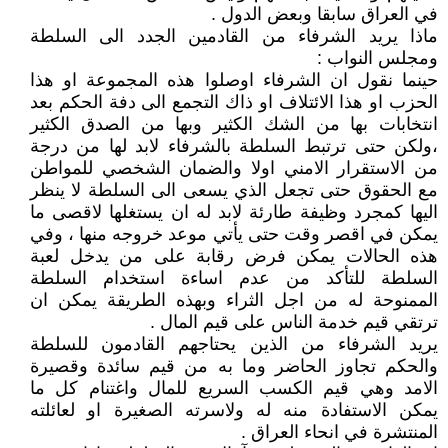
في العراق سابقا وبعض الدول .
ماذا يريد الشرفاء من القادمين الجدد الى السلطة
ومجلس النواب :
حينما نقول ان الشرفاء اوصلوا هذه المجموعة او هذا
الحزب او هذا الائتلاف او ذاك التجمع الى دفة الحكم بعد
انتخابات بها من الشك الكثير وبها من الصدق الكثير
،ولكن حتى ترتبط السلطة بالشرفاء لابد لها من درجة
من الاستقرار الامني اولا والضمان الشخصي للمواطن
مع الحقوق حتى تجعل الذي يسعى الى السلطة لا ينظر
اليها كمجرد وظيفة طارئة لابد له ان يستغلها لاقصى ما
يمكن في اقصر وقت حتى يأتي موعد خروجه منها ، وفي
هذه الحالات يمكن فرض رقابة على من يدخل لعبة
السلطة للتأكد من عدم اساءة استخدام السلطة
الممنوحة له من اجل الثراء وبهذه الطريقة يمكن ان
ترتقي قيم خدمة الناس على قيم المال .
يريد الشرفاء من الذين يحتاجهم القادمون للسلطة
والحكم تجاوز الحاضر وما به من قيم سائدة وقصيرة
الامد وهي قيم الكسب السريع للمال واغتنام كل ما
يمكن الاستفادة منه له ولاسرته الصغيرة او لعائلته
المنتشرة في انحاء العراق .