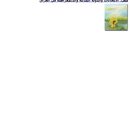
ملف: الانتخابات والدولة المدنية والديمقراطية في العراق