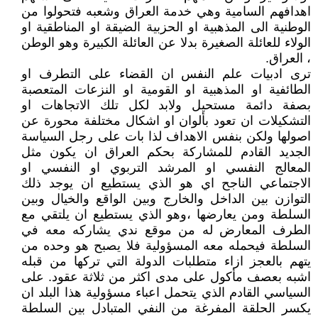
اهدافهم السامية وهي خدمة العراق وشعبه فتحولوا من
الوطنية الى المذهبية او الحزبية الضيقة او المناطقية او
الولاء للعائلة الصغيرة بدلا عن العائلة الكبيرة وهو الوطن
، العراق.
ترى ادبيات علم النفس ان القضاء على التطرف او
الطائفية او المذهبية او القومية او النزعات المتعصبة
بصفة دائمة مستحيل ولابد لكل تلك الاتجاهات او
التشكيلات ان تعود بألوان او اشكال مختلفة محورة عن
اصولها ولكن بنفس الاهداف لذا بات على رجل السياسة
الجديد القادم للمشاركة بحكم العراق ان يكون مثل
المعالج النفسي او المرشد التربوي او النفسي او
الاجتماعي الناجح اي هو الذي يستطيع ان يوجد ذلك
التوازن بين الداخل والخارج وبين الواقع والخيال وبين
السلطة ومن يعارضها ،وهو الذي يستطيع ان يلتقي مع
الطرف المعارض له من موقع ندي يشاركه معه في
السلطة فيحمله معه المسؤولية فلا يصبح هو وحده من
يتهم بالعجز ازاء متطلبات الدولة التي تركها من قبله
اشبه بعصف مأكول على مدى اكثر من ثلاثة عقود. على
السياسي القادم الذي يتحمل اعباء مسؤولية هذا البلد ان
يكسر الحلقة المفرغة من النفي المتبادل بين السلطة