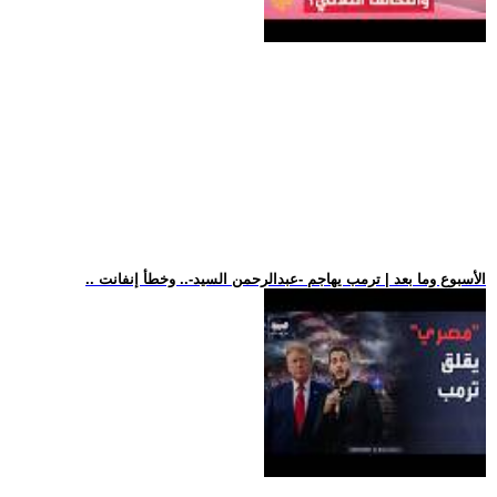
.. الأسبوع وما بعد | ترمب يهاجم -عبدالرحمن السيد-.. وخطأ إنفانت